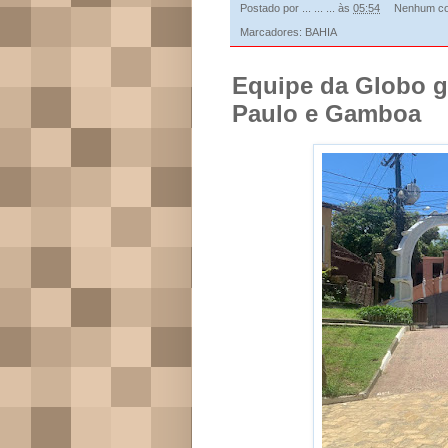
Postado por
... ... ...
às
05:54
Nenhum co
Marcadores:
BAHIA
Equipe da Globo g
Paulo e Gamboa