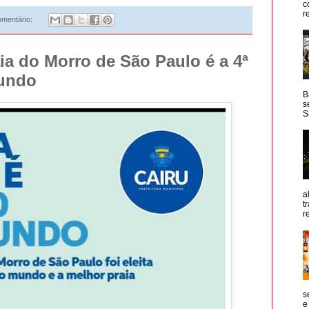
c
r
mentário:
aia do Morro de São Paulo é a 4ª
mundo
B
s
S
a
t
r
s
e