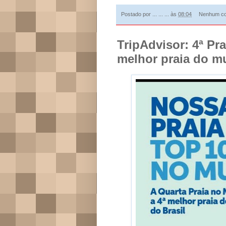
Postado por
... ... ...
às
08:04
Nenhum co
TripAdvisor: 4ª Pr
melhor praia do 