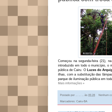
Começou na segunda-feira (21), na
introduzido em todo o município, o 
pública de Cairu. O
Luzes do Arqui
ilhas, com a substituição das lâmpa
parque de iluminação pública em toda
Mais informações »
Postado por
... ... ...
às
05:28
Nenhum co
Marcadores:
Cairu-BA