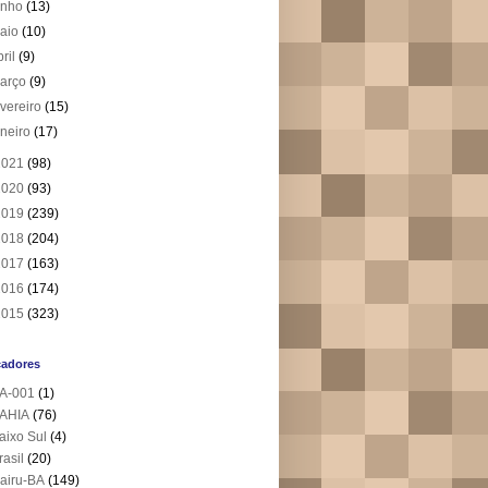
unho
(13)
aio
(10)
bril
(9)
arço
(9)
evereiro
(15)
aneiro
(17)
2021
(98)
2020
(93)
2019
(239)
2018
(204)
2017
(163)
2016
(174)
2015
(323)
cadores
A-001
(1)
AHIA
(76)
aixo Sul
(4)
rasil
(20)
airu-BA
(149)