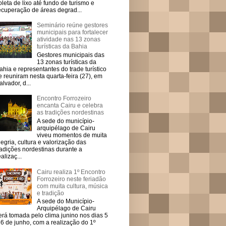
oleta de lixo até fundo de turismo e
ecuperação de áreas degrad...
Seminário reúne gestores
municipais para fortalecer
atividade nas 13 zonas
turísticas da Bahia
Gestores municipais das
13 zonas turísticas da
ahia e representantes do trade turístico
e reuniram nesta quarta-feira (27), em
alvador, d...
Encontro Forrozeiro
encanta Cairu e celebra
as tradições nordestinas
A sede do município-
arquipélago de Cairu
viveu momentos de muita
legria, cultura e valorização das
radições nordestinas durante a
ealizaç...
Cairu realiza 1º Encontro
Forrozeiro neste feriadão
com muita cultura, música
e tradição
A sede do Município-
Arquipélago de Cairu
erá tomada pelo clima junino nos dias 5
 6 de junho, com a realização do 1º