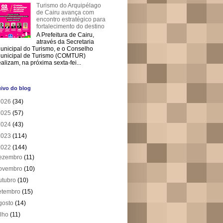
Turismo do Arquipélago
de Cairu avança com
encontro estratégico para
fortalecimento do destino
A Prefeitura de Cairu,
através da Secretaria
unicipal do Turismo, e o Conselho
unicipal de Turismo (COMTUR)
ealizam, na próxima sexta-fei...
ivo do blog
2026
(34)
2025
(57)
2024
(43)
2023
(114)
2022
(144)
ezembro
(11)
ovembro
(10)
utubro
(10)
etembro
(15)
gosto
(14)
ulho
(11)