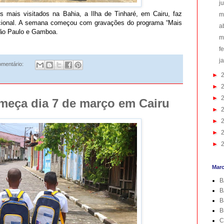
j
os mais visitados na Bahia, a Ilha de Tinharé, em Cairu, faz
m
acional. A semana começou com gravações do programa “Mais
a
São Paulo e Gamboa.
m
f
j
mentário:
►
►
►
omeça dia 7 de março em Cairu
►
►
►
►
Mar
B
B
B
B
C