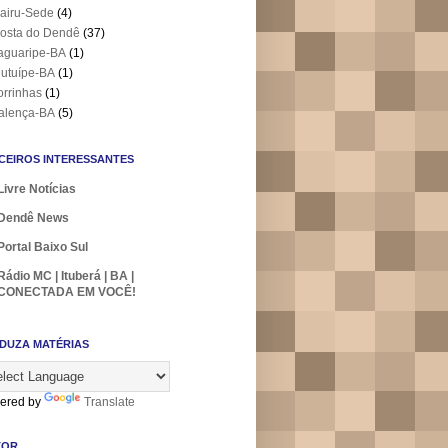
airu-Sede
(4)
osta do Dendê
(37)
aguaripe-BA
(1)
utuípe-BA
(1)
orrinhas
(1)
alença-BA
(5)
CEIROS INTERESSANTES
Livre Notícias
Dendê News
Portal Baixo Sul
Rádio MC | Ituberá | BA |
CONECTADA EM VOCÊ!
DUZA MATÉRIAS
ered by
Translate
TOR