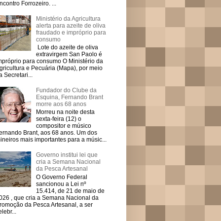
ncontro Forrozeiro. ...
Ministério da Agricultura
alerta para azeite de oliva
fraudado e impróprio para
consumo
Lote do azeite de oliva
extravirgem San Paolo é
mpróprio para consumo O Ministério da
gricultura e Pecuária (Mapa), por meio
a Secretari...
Fundador do Clube da
Esquina, Fernando Brant
morre aos 68 anos
Morreu na noite desta
sexta-feira (12) o
compositor e músico
ernando Brant, aos 68 anos. Um dos
ineiros mais importantes para a músic...
Governo institui lei que
cria a Semana Nacional
da Pesca Artesanal
O Governo Federal
sancionou a Lei nº
15.414, de 21 de maio de
026 , que cria a Semana Nacional da
romoção da Pesca Artesanal, a ser
elebr...