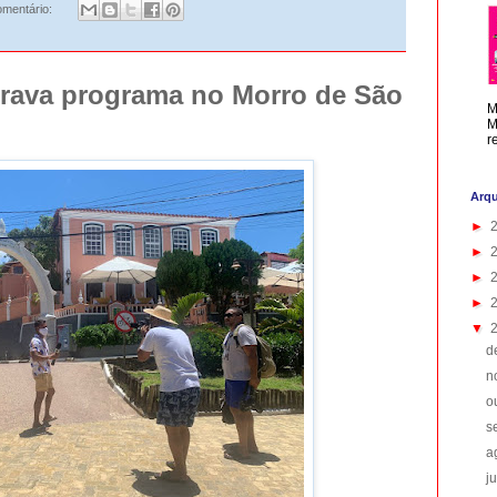
mentário:
rava programa no Morro de São
M
M
r
Arqu
►
►
►
►
▼
d
n
o
s
a
j