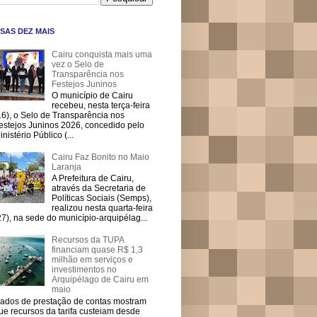
SAS DEZ MAIS
Cairu conquista mais uma
vez o Selo de
Transparência nos
Festejos Juninos
O município de Cairu
recebeu, nesta terça-feira
16), o Selo de Transparência nos
estejos Juninos 2026, concedido pelo
inistério Público (...
Cairu Faz Bonito no Maio
Laranja
A Prefeitura de Cairu,
através da Secretaria de
Políticas Sociais (Semps),
realizou nesta quarta-feira
27), na sede do município-arquipélag...
Recursos da TUPA
financiam quase R$ 1,3
milhão em serviços e
investimentos no
Arquipélago de Cairu em
maio
ados de prestação de contas mostram
ue recursos da tarifa custeiam desde