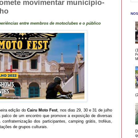
romete movimentar município-
lho
NOS
periências entre membros de motoclubes e o público
(
F
M
(
meira edição do
Cairu Moto Fest
, nos dias 29, 30 e 31 de julho
á palco de um encontro que promove a exposição de diversas
onfraternização dos participantes, camping grátis, troféus,
ações de grupos culturais.
D
q