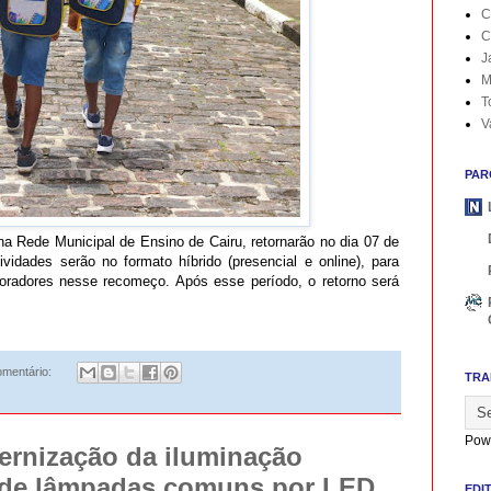
C
C
J
M
T
V
PAR
na Rede Municipal de Ensino de Cairu, retornarão no dia 07 de
vidades serão no formato híbrido (presencial e online), para
boradores nesse recomeço. Após esse período, o retorno será
mentário:
TRA
Pow
rnização da iluminação
 de lâmpadas comuns por LED
EDI