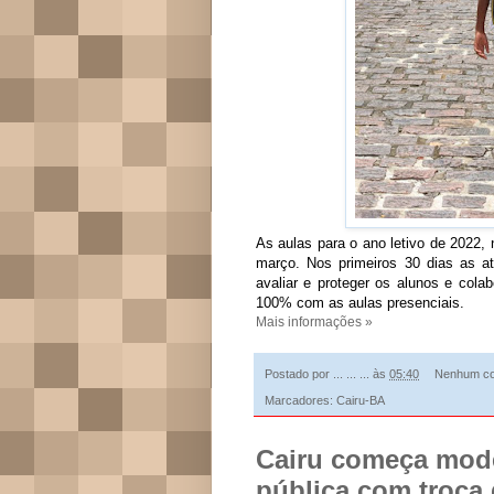
As aulas para o ano letivo de 2022, 
março. Nos primeiros 30 dias as ati
avaliar e proteger os alunos e cola
100% com as aulas presenciais.
Mais informações »
Postado por
... ... ...
às
05:40
Nenhum co
Marcadores:
Cairu-BA
Cairu começa mode
pública com troca