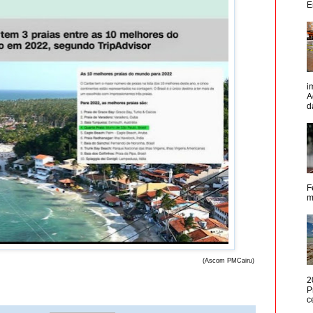
E
i
A
d
F
m
(Ascom PMCairu)
2
P
c