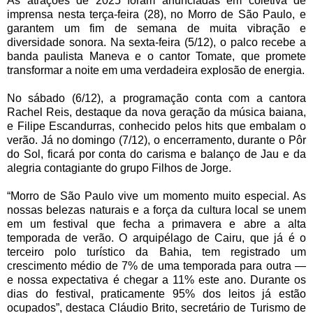
As atrações de 2025 foram anunciadas em coletiva de
imprensa nesta terça-feira (28), no Morro de São Paulo, e
garantem um fim de semana de muita vibração e
diversidade sonora. Na sexta-feira (5/12), o palco recebe a
banda paulista Maneva e o cantor Tomate, que promete
transformar a noite em uma verdadeira explosão de energia.
No sábado (6/12), a programação conta com a cantora
Rachel Reis, destaque da nova geração da música baiana,
e Filipe Escandurras, conhecido pelos hits que embalam o
verão. Já no domingo (7/12), o encerramento, durante o Pôr
do Sol, ficará por conta do carisma e balanço de Jau e da
alegria contagiante do grupo Filhos de Jorge.
“Morro de São Paulo vive um momento muito especial. As
nossas belezas naturais e a força da cultura local se unem
em um festival que fecha a primavera e abre a alta
temporada de verão. O arquipélago de Cairu, que já é o
terceiro polo turístico da Bahia, tem registrado um
crescimento médio de 7% de uma temporada para outra —
e nossa expectativa é chegar a 11% este ano. Durante os
dias do festival, praticamente 95% dos leitos já estão
ocupados”, destaca Cláudio Brito, secretário de Turismo de