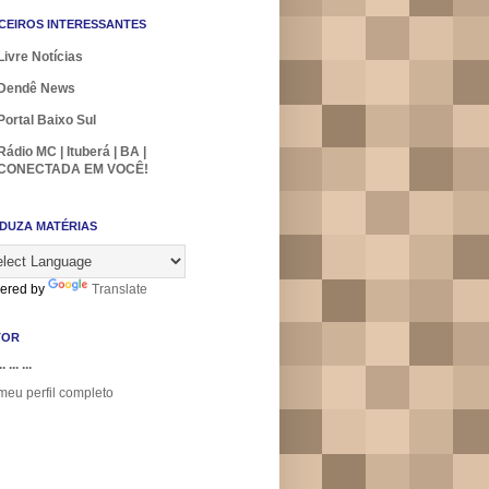
CEIROS INTERESSANTES
Livre Notícias
Dendê News
Portal Baixo Sul
Rádio MC | Ituberá | BA |
CONECTADA EM VOCÊ!
DUZA MATÉRIAS
ered by
Translate
TOR
.. ... ...
meu perfil completo