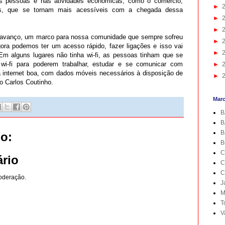
as pessoas e nas atividades econômicas, como o comércio,
►
os, que se tornam mais acessíveis com a chegada dessa
►
►
m avanço, um marco para nossa comunidade que sempre sofreu
►
ra podemos ter um acesso rápido, fazer ligações e isso vai
►
Em alguns lugares não tinha wi-fi, as pessoas tinham que se
wi-fi para poderem trabalhar, estudar e se comunicar com
►
 internet boa, com dados móveis necessários à disposição de
►
io Carlos Coutinho.
Mar
B
B
B
o:
B
C
rio
C
C
oderação.
J
M
T
V