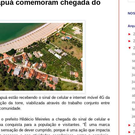
apuá comemoram chegada do
NOS
Arqu
►
►
▼
o
s
a
j
j
m
a
uá estão recebendo o sinal de celular e internet móvel 4G da
m
ão da torre, viabilizada através do trabalho conjunto entre
 comunidade.
f
j
 prefeito Hildécio Meireles a chegada do sinal de celular e
ma conquista para a população e visitantes. “É uma marca
►
 sensação de dever cumprido, porque é uma ação que impacta
►