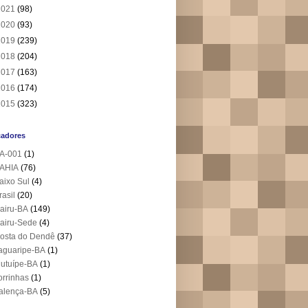
2021
(98)
2020
(93)
2019
(239)
2018
(204)
2017
(163)
2016
(174)
2015
(323)
cadores
A-001
(1)
AHIA
(76)
aixo Sul
(4)
rasil
(20)
airu-BA
(149)
airu-Sede
(4)
osta do Dendê
(37)
aguaripe-BA
(1)
utuípe-BA
(1)
orrinhas
(1)
alença-BA
(5)