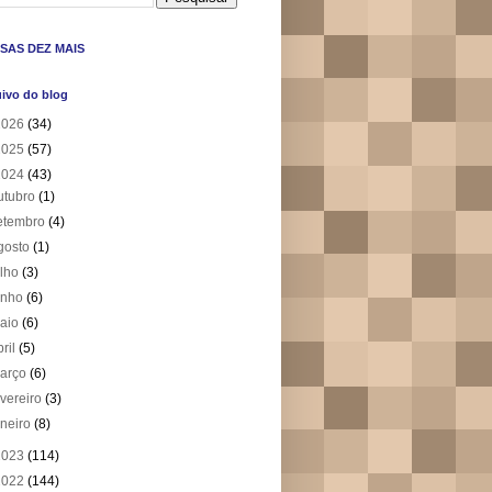
SAS DEZ MAIS
ivo do blog
2026
(34)
2025
(57)
2024
(43)
utubro
(1)
etembro
(4)
gosto
(1)
ulho
(3)
unho
(6)
aio
(6)
bril
(5)
arço
(6)
evereiro
(3)
aneiro
(8)
2023
(114)
2022
(144)