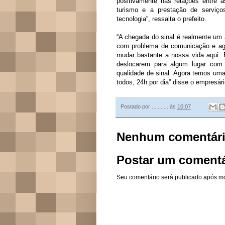
positivamente nas relações entre 
turismo e a prestação de serviç
tecnologia”, ressalta o prefeito.
“A chegada do sinal é realmente u
com problema de comunicação e ago
mudar bastante a nossa vida aqui. 
deslocarem para algum lugar com 
qualidade de sinal. Agora temos uma
todos, 24h por dia” disse o empresár
Postado por
... ... ...
às
10:07
Nenhum comentári
Postar um comentá
Seu comentário será publicado após m