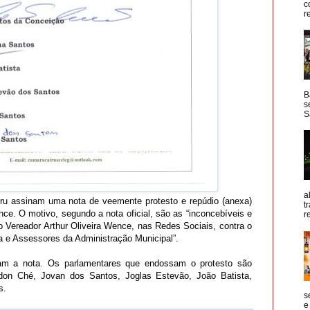
c
r
B
s
S
a
iru assinam uma nota de veemente protesto e repúdio (anexa)
t
nce. O motivo, segundo a nota oficial, são as “inconcebíveis e
r
o Vereador Arthur Oliveira Wence, nas Redes Sociais, contra o
lia e Assessores da Administração Municipal”.
am a nota. Os parlamentares que endossam o protesto são
don Ché, Jovan dos Santos, Joglas Estevão, João Batista,
s.
s
e