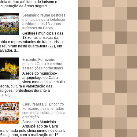
oleta de lixo até fundo de turismo e
ecuperação de áreas degrad...
Seminário reúne gestores
municipais para fortalecer
atividade nas 13 zonas
turísticas da Bahia
Gestores municipais das
13 zonas turísticas da
ahia e representantes do trade turístico
e reuniram nesta quarta-feira (27), em
alvador, d...
Encontro Forrozeiro
encanta Cairu e celebra
as tradições nordestinas
A sede do município-
arquipélago de Cairu
viveu momentos de muita
legria, cultura e valorização das
radições nordestinas durante a
ealizaç...
Cairu realiza 1º Encontro
Forrozeiro neste feriadão
com muita cultura, música
e tradição
A sede do Município-
Arquipélago de Cairu
erá tomada pelo clima junino nos dias 5
 6 de junho, com a realização do 1º