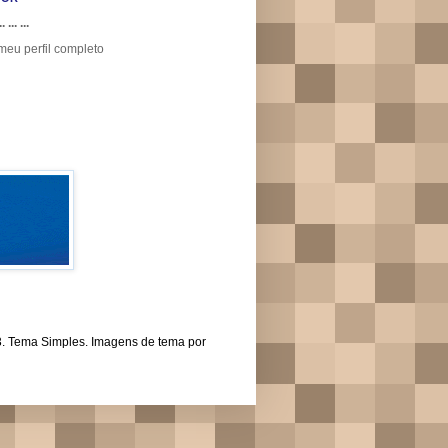
.. ... ...
meu perfil completo
43. Tema Simples. Imagens de tema por