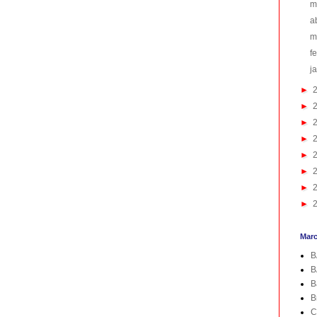
m
a
m
f
j
►
►
►
►
►
►
►
►
Mar
B
B
B
B
C