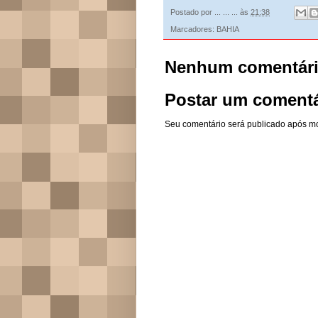
Postado por
... ... ...
às
21:38
Marcadores:
BAHIA
Nenhum comentári
Postar um comentá
Seu comentário será publicado após m