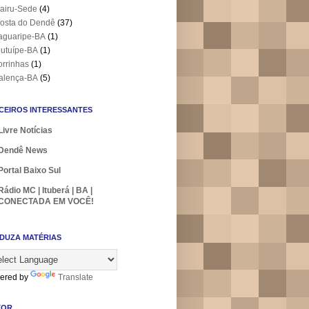
airu-Sede
(4)
osta do Dendê
(37)
aguaripe-BA
(1)
utuípe-BA
(1)
orrinhas
(1)
alença-BA
(5)
CEIROS INTERESSANTES
Livre Notícias
Dendê News
Portal Baixo Sul
Rádio MC | Ituberá | BA |
CONECTADA EM VOCÊ!
DUZA MATÉRIAS
ered by
Translate
TOR