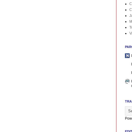
C
C
J
M
T
V
PAR
TRA
Pow
EDI