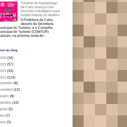
Turismo do Arquipélago
de Cairu avança com
encontro estratégico para
fortalecimento do destino
A Prefeitura de Cairu,
através da Secretaria
unicipal do Turismo, e o Conselho
unicipal de Turismo (COMTUR)
ealizam, na próxima sexta-fei...
ivo do blog
2026
(34)
2025
(57)
2024
(43)
2023
(114)
ezembro
(8)
ovembro
(12)
utubro
(9)
etembro
(10)
gosto
(5)
ulho
(7)
unho
(3)