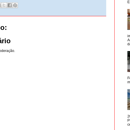
E
o:
i
rio
A
d
oderação.
F
m
2
P
c