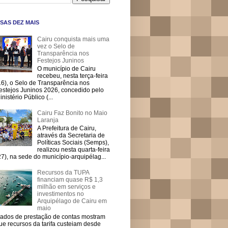
SAS DEZ MAIS
Cairu conquista mais uma
vez o Selo de
Transparência nos
Festejos Juninos
O município de Cairu
recebeu, nesta terça-feira
16), o Selo de Transparência nos
estejos Juninos 2026, concedido pelo
inistério Público (...
Cairu Faz Bonito no Maio
Laranja
A Prefeitura de Cairu,
através da Secretaria de
Políticas Sociais (Semps),
realizou nesta quarta-feira
27), na sede do município-arquipélag...
Recursos da TUPA
financiam quase R$ 1,3
milhão em serviços e
investimentos no
Arquipélago de Cairu em
maio
ados de prestação de contas mostram
ue recursos da tarifa custeiam desde