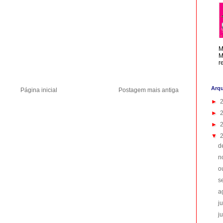
M
M
r
Arqu
Página inicial
Postagem mais antiga
►
►
►
▼
d
n
o
s
a
j
j