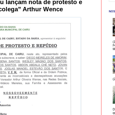
u lançam nota de protesto e
“colega” Arthur Wence
NOS
(
F
M
(
D
q