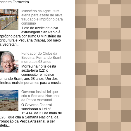
ncontro Forrozeiro. ...
Ministério da Agricultura
alerta para azeite de oliva
fraudado e impróprio para
consumo
Lote do azeite de oliva
extravirgem San Paolo é
mpróprio para consumo O Ministério da
gricultura e Pecuária (Mapa), por meio
a Secretari...
Fundador do Clube da
Esquina, Fernando Brant
morre aos 68 anos
Morreu na noite desta
sexta-feira (12) o
compositor e músico
ernando Brant, aos 68 anos. Um dos
ineiros mais importantes para a músic...
Governo institui lei que
cria a Semana Nacional
da Pesca Artesanal
O Governo Federal
sancionou a Lei nº
15.414, de 21 de maio de
026 , que cria a Semana Nacional da
romoção da Pesca Artesanal, a ser
elebr...