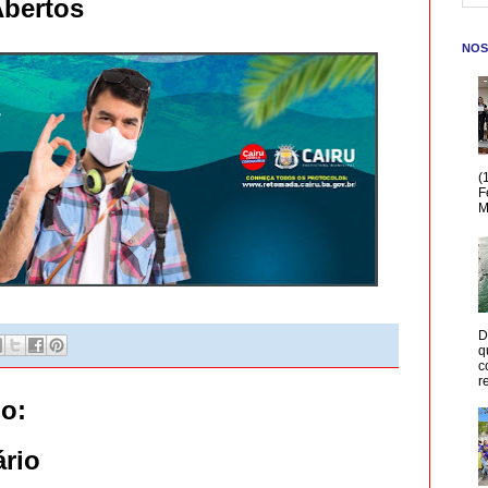
Abertos
NOS
(
F
M
D
q
c
r
o:
rio