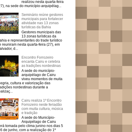
realizou nesta quarta-feira
27), na sede do município-arquipélag...
Seminário reúne gestores
municipais para fortalecer
atividade nas 13 zonas
turísticas da Bahia
Gestores municipais das
13 zonas turísticas da
ahia e representantes do trade turístico
e reuniram nesta quarta-feira (27), em
alvador, d...
Encontro Forrozeiro
encanta Cairu e celebra
as tradições nordestinas
A sede do município-
arquipélago de Cairu
viveu momentos de muita
legria, cultura e valorização das
radições nordestinas durante a
ealizaç...
Cairu realiza 1º Encontro
Forrozeiro neste feriadão
com muita cultura, música
e tradição
A sede do Município-
Arquipélago de Cairu
erá tomada pelo clima junino nos dias 5
 6 de junho, com a realização do 1º