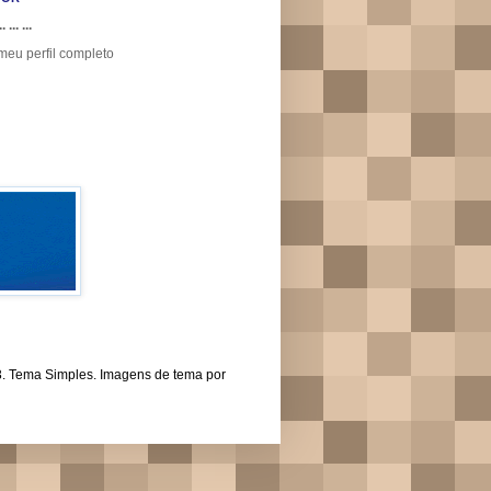
.. ... ...
meu perfil completo
43. Tema Simples. Imagens de tema por