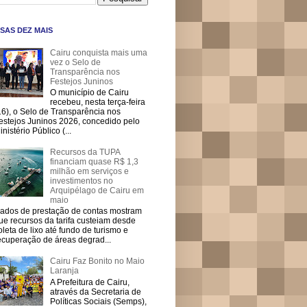
SAS DEZ MAIS
Cairu conquista mais uma
vez o Selo de
Transparência nos
Festejos Juninos
O município de Cairu
recebeu, nesta terça-feira
16), o Selo de Transparência nos
estejos Juninos 2026, concedido pelo
inistério Público (...
Recursos da TUPA
financiam quase R$ 1,3
milhão em serviços e
investimentos no
Arquipélago de Cairu em
maio
ados de prestação de contas mostram
ue recursos da tarifa custeiam desde
oleta de lixo até fundo de turismo e
ecuperação de áreas degrad...
Cairu Faz Bonito no Maio
Laranja
A Prefeitura de Cairu,
através da Secretaria de
Políticas Sociais (Semps),