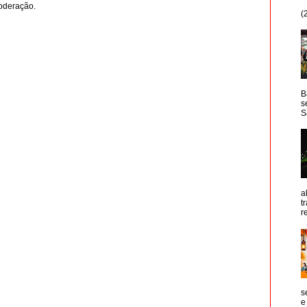
oderação.
(
B
s
S
a
t
r
s
e