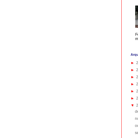
F
m
Arqu
►
►
►
►
►
►
▼
d
n
o
s