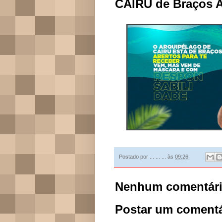
CAIRU de Braços 
Postado por
... ... ...
às
09:26
Nenhum comentári
Postar um comentá