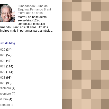
Fundador do Clube da
Esquina, Fernando Brant
morre aos 68 anos
Morreu na noite desta
sexta-feira (12) o
compositor e músico
ernando Brant, aos 68 anos. Um dos
ineiros mais importantes para a músic...
ivo do blog
2026
(34)
2025
(57)
2024
(43)
2023
(114)
2022
(144)
2021
(98)
2020
(93)
ezembro
(4)
ovembro
(4)
utubro
(4)
etembro
(8)