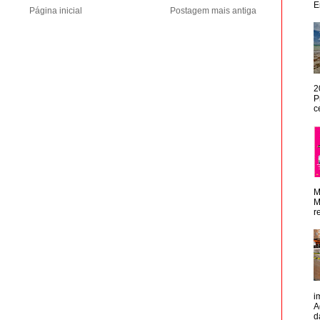
E
Página inicial
Postagem mais antiga
2
P
c
M
M
r
i
A
d