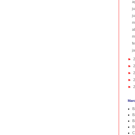
a
j
j
m
a
m
f
j
►
►
►
►
►
Mar
B
B
B
B
C