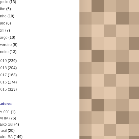
gosto
(13)
ulho
(5)
unho
(10)
aio
(6)
bril
(7)
arço
(10)
evereiro
(9)
aneiro
(13)
2019
(239)
2018
(204)
2017
(163)
2016
(174)
2015
(323)
cadores
A-001
(1)
AHIA
(76)
aixo Sul
(4)
rasil
(20)
airu-BA
(149)