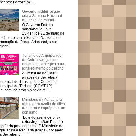
ncontro Forrozeiro. ...
Governo institui lei que
cria a Semana Nacional
da Pesca Artesanal
O Governo Federal
sancionou a Lei nº
15.414, de 21 de maio de
026 , que cria a Semana Nacional da
romoção da Pesca Artesanal, a ser
elebr...
Turismo do Arquipélago
de Cairu avança com
encontro estratégico para
fortalecimento do destino
A Prefeitura de Cairu,
através da Secretaria
unicipal do Turismo, e o Conselho
unicipal de Turismo (COMTUR)
ealizam, na próxima sexta-fei...
Ministério da Agricultura
alerta para azeite de oliva
fraudado e impróprio para
consumo
Lote do azeite de oliva
extravirgem San Paolo é
mpróprio para consumo O Ministério da
gricultura e Pecuária (Mapa), por meio
a Secretari...