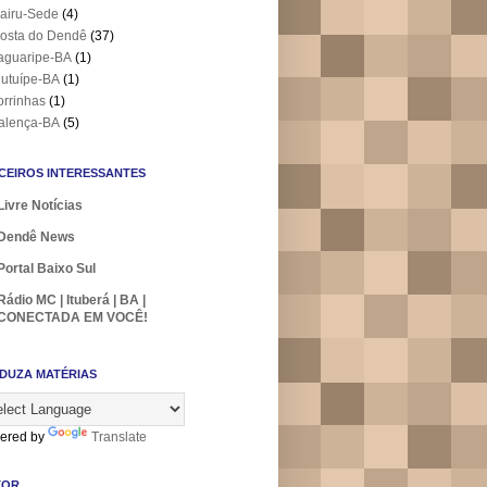
airu-Sede
(4)
osta do Dendê
(37)
aguaripe-BA
(1)
utuípe-BA
(1)
orrinhas
(1)
alença-BA
(5)
CEIROS INTERESSANTES
Livre Notícias
Dendê News
Portal Baixo Sul
Rádio MC | Ituberá | BA |
CONECTADA EM VOCÊ!
DUZA MATÉRIAS
ered by
Translate
TOR