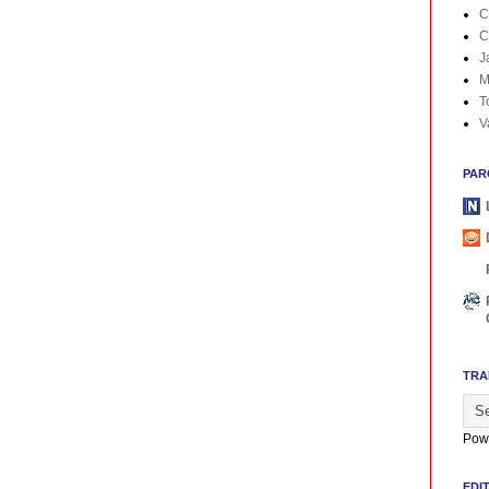
C
C
J
M
T
V
PAR
TRA
Pow
EDI