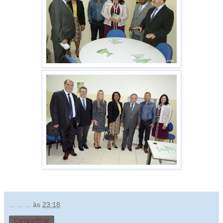
... ... ...
às
23:18
Compartilhar