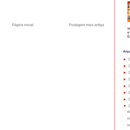
Página inicial
Postagem mais antiga
s
e
E
Arqu
►
►
►
►
►
►
►
▼
d
n
o