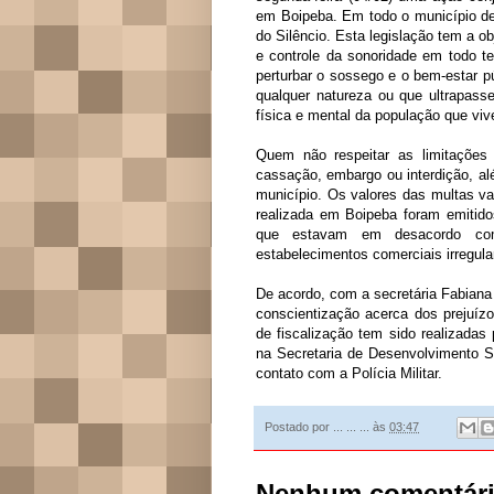
em Boipeba. Em todo o município de 
do Silêncio. Esta legislação tem a ob
e controle da sonoridade em todo terr
perturbar o sossego e o bem-estar 
qualquer natureza ou que ultrapasse
física e mental da população que viv
Quem não respeitar as limitações e
cassação, embargo ou interdição, alé
município. Os valores das multas va
realizada em Boipeba foram emitidos
que estavam em desacordo com
estabelecimentos comerciais irregu
De acordo, com a secretária Fabian
conscientização acerca dos prejuí
de fiscalização tem sido realizadas 
na Secretaria de Desenvolvimento Su
contato com a Polícia Militar.
Postado por
... ... ...
às
03:47
Nenhum comentári