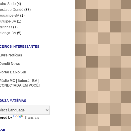
airu-Sede
(4)
osta do Dendê
(37)
aguaripe-BA
(1)
utuípe-BA
(1)
orrinhas
(1)
alença-BA
(5)
CEIROS INTERESSANTES
Livre Notícias
Dendê News
Portal Baixo Sul
Rádio MC | Ituberá | BA |
CONECTADA EM VOCÊ!
DUZA MATÉRIAS
ered by
Translate
TOR