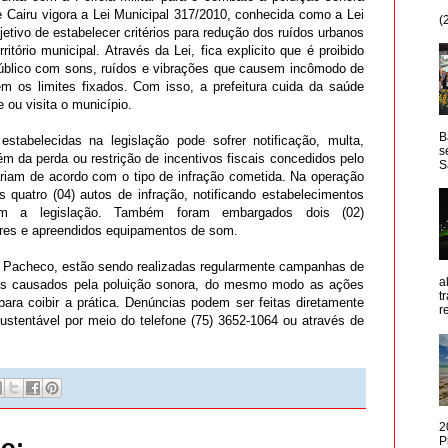
Cairu vigora a Lei Municipal 317/2010, conhecida como a Lei
(
jetivo de estabelecer critérios para redução dos ruídos urbanos
itório municipal. Através da Lei, fica explicito que é proibido
público com sons, ruídos e vibrações que causem incômodo de
m os limites fixados. Com isso, a prefeitura cuida da saúde
e ou visita o município.
B
stabelecidas na legislação pode sofrer notificação, multa,
s
m da perda ou restrição de incentivos fiscais concedidos pelo
S
riam de acordo com o tipo de infração cometida. Na operação
 quatro (04) autos de infração, notificando estabelecimentos
 a legislação. Também foram embargados dois (02)
lares e apreendidos equipamentos de som.
a Pacheco, estão sendo realizadas regularmente campanhas de
a
zos causados pela poluição sonora, do mesmo modo as ações
t
para coibir a prática. Denúncias podem ser feitas diretamente
r
stentável por meio do telefone (75) 3652-1064 ou através de
2
o:
P