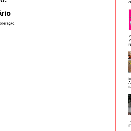
c
rio
oderação.
M
M
r
i
A
d
F
m