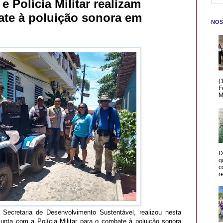
 e Polícia Militar realizam
te à poluição sonora em
NOS
(
F
M
D
q
c
r
 Secretaria de Desenvolvimento Sustentável, realizou nesta
unta com a Polícia Militar para o combate à poluição sonora