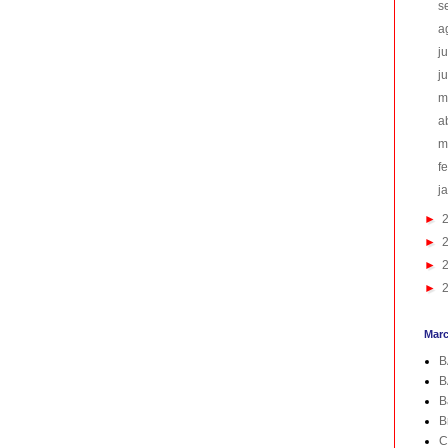
s
a
j
j
m
a
m
f
j
►
►
►
►
Mar
B
B
B
B
C