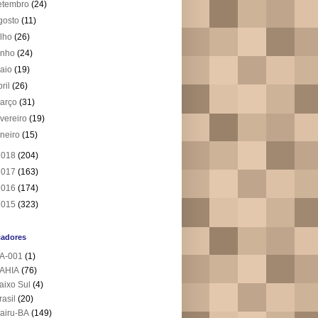
etembro
(24)
gosto
(11)
ulho
(26)
unho
(24)
aio
(19)
bril
(26)
arço
(31)
evereiro
(19)
aneiro
(15)
2018
(204)
2017
(163)
2016
(174)
2015
(323)
cadores
A-001
(1)
AHIA
(76)
aixo Sul
(4)
rasil
(20)
airu-BA
(149)