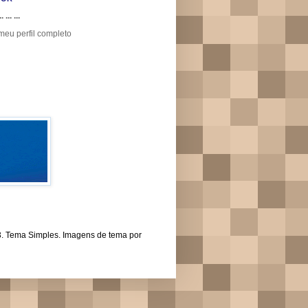
.. ... ...
meu perfil completo
43. Tema Simples. Imagens de tema por