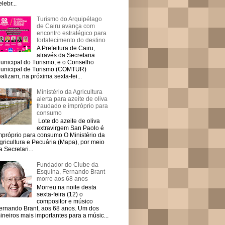
elebr...
Turismo do Arquipélago
de Cairu avança com
encontro estratégico para
fortalecimento do destino
A Prefeitura de Cairu,
através da Secretaria
unicipal do Turismo, e o Conselho
unicipal de Turismo (COMTUR)
ealizam, na próxima sexta-fei...
Ministério da Agricultura
alerta para azeite de oliva
fraudado e impróprio para
consumo
Lote do azeite de oliva
extravirgem San Paolo é
mpróprio para consumo O Ministério da
gricultura e Pecuária (Mapa), por meio
a Secretari...
Fundador do Clube da
Esquina, Fernando Brant
morre aos 68 anos
Morreu na noite desta
sexta-feira (12) o
compositor e músico
ernando Brant, aos 68 anos. Um dos
ineiros mais importantes para a músic...