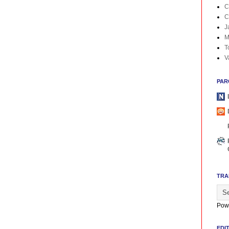
C
C
J
M
T
V
PAR
TRA
Pow
EDI