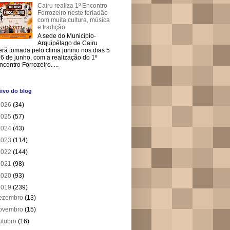
Cairu realiza 1º Encontro
Forrozeiro neste feriadão
com muita cultura, música
e tradição
A sede do Município-
Arquipélago de Cairu
erá tomada pelo clima junino nos dias 5
 6 de junho, com a realização do 1º
ncontro Forrozeiro. ...
ivo do blog
2026
(34)
2025
(57)
2024
(43)
2023
(114)
2022
(144)
2021
(98)
2020
(93)
2019
(239)
ezembro
(13)
ovembro
(15)
utubro
(16)