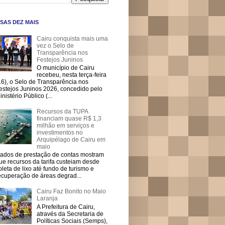
SAS DEZ MAIS
Cairu conquista mais uma
vez o Selo de
Transparência nos
Festejos Juninos
O município de Cairu
recebeu, nesta terça-feira
16), o Selo de Transparência nos
estejos Juninos 2026, concedido pelo
inistério Público (...
Recursos da TUPA
financiam quase R$ 1,3
milhão em serviços e
investimentos no
Arquipélago de Cairu em
maio
ados de prestação de contas mostram
ue recursos da tarifa custeiam desde
oleta de lixo até fundo de turismo e
ecuperação de áreas degrad...
Cairu Faz Bonito no Maio
Laranja
A Prefeitura de Cairu,
através da Secretaria de
Políticas Sociais (Semps),