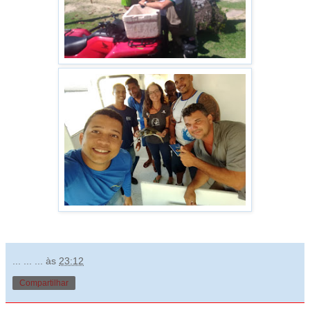
... ... ...
às
23:12
Compartilhar