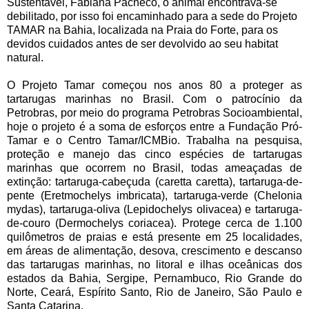
Sustentável, Fabiana Pacheco, o animal encontrava-se
debilitado, por isso foi encaminhado para a sede do Projeto
TAMAR na Bahia, localizada na Praia do Forte, para os
devidos cuidados antes de ser devolvido ao seu habitat
natural.
O Projeto Tamar começou nos anos 80 a proteger as
tartarugas marinhas no Brasil. Com o patrocínio da
Petrobras, por meio do programa Petrobras Socioambiental,
hoje o projeto é a soma de esforços entre a Fundação Pró-
Tamar e o Centro Tamar/ICMBio. Trabalha na pesquisa,
proteção e manejo das cinco espécies de tartarugas
marinhas que ocorrem no Brasil, todas ameaçadas de
extinção: tartaruga-cabeçuda (caretta caretta), tartaruga-de-
pente (Eretmochelys imbricata), tartaruga-verde (Chelonia
mydas), tartaruga-oliva (Lepidochelys olivacea) e tartaruga-
de-couro (Dermochelys coriacea). Protege cerca de 1.100
quilômetros de praias e está presente em 25 localidades,
em áreas de alimentação, desova, crescimento e descanso
das tartarugas marinhas, no litoral e ilhas oceânicas dos
estados da Bahia, Sergipe, Pernambuco, Rio Grande do
Norte, Ceará, Espírito Santo, Rio de Janeiro, São Paulo e
Santa Catarina.