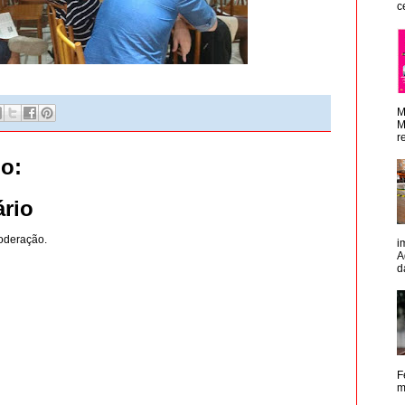
c
M
M
r
o:
rio
oderação.
i
A
d
F
m