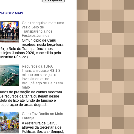
SAS DEZ MAIS
Cairu conquista mais uma
vez o Selo de
Transparência nos
Festejos Juninos
O município de Cairu
recebeu, nesta terça-feira
16), o Selo de Transparência nos
estejos Juninos 2026, concedido pelo
inistério Público (...
Recursos da TUPA
financiam quase R$ 1,3
milhão em serviços e
investimentos no
Arquipélago de Cairu em
maio
ados de prestação de contas mostram
ue recursos da tarifa custeiam desde
oleta de lixo até fundo de turismo e
ecuperação de áreas degrad...
Cairu Faz Bonito no Maio
Laranja
A Prefeitura de Cairu,
através da Secretaria de
Políticas Sociais (Semps),