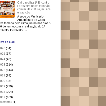
Cairu realiza 1º Encontro
Forrozeiro neste feriadão
com muita cultura, música
e tradição
A sede do Município-
Arquipélago de Cairu
erá tomada pelo clima junino nos dias 5
 6 de junho, com a realização do 1º
ncontro Forrozeiro. ...
ivo do blog
2026
(34)
2025
(57)
2024
(43)
2023
(114)
2022
(144)
2021
(98)
2020
(93)
2019
(239)
2018
(204)
2017
(163)
ezembro
(11)