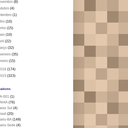
ovembro
(8)
utubro
(4)
etembro
(1)
ulho
(10)
unho
(15)
aio
(10)
bril
(22)
arço
(32)
evereiro
(35)
aneiro
(15)
2016
(174)
2015
(323)
cadores
A-001
(1)
AHIA
(76)
aixo Sul
(4)
rasil
(20)
airu-BA
(149)
airu-Sede
(4)