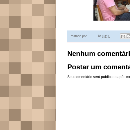
Postado por
... ... ...
às
03:05
Nenhum comentári
Postar um comentá
Seu comentário será publicado após m