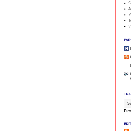
C
J
M
T
V
PAR
TRA
Pow
EDI