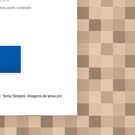
.. ... ...
meu perfil completo
43. Tema Simples. Imagens de tema por