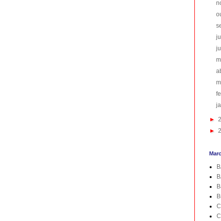
n
o
s
j
j
m
a
m
f
j
►
►
Mar
B
B
B
B
C
C