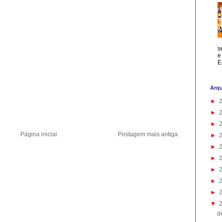
s
e
E
Arqu
►
►
►
Página inicial
Postagem mais antiga
►
►
►
►
►
►
▼
d