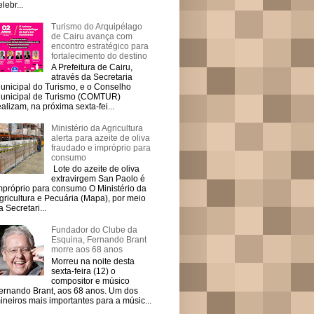
elebr...
Turismo do Arquipélago
de Cairu avança com
encontro estratégico para
fortalecimento do destino
A Prefeitura de Cairu,
através da Secretaria
unicipal do Turismo, e o Conselho
unicipal de Turismo (COMTUR)
ealizam, na próxima sexta-fei...
Ministério da Agricultura
alerta para azeite de oliva
fraudado e impróprio para
consumo
Lote do azeite de oliva
extravirgem San Paolo é
mpróprio para consumo O Ministério da
gricultura e Pecuária (Mapa), por meio
a Secretari...
Fundador do Clube da
Esquina, Fernando Brant
morre aos 68 anos
Morreu na noite desta
sexta-feira (12) o
compositor e músico
ernando Brant, aos 68 anos. Um dos
ineiros mais importantes para a músic...