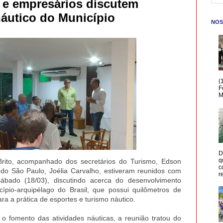
u e empresários discutem
áutico do Município
NOS
(
F
M
D
q
Brito, acompanhado dos secretários do Turismo, Edson
c
do São Paulo, Joélia Carvalho, estiveram reunidos com
r
ábado (18/03), discutindo acerca do desenvolvimento
ípio-arquipélago do Brasil, que possui quilômetros de
ra a prática de esportes e turismo náutico.
o fomento das atividades náuticas, a reunião tratou do