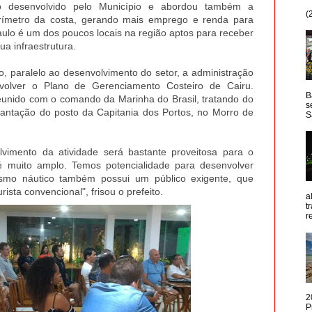
o desenvolvido pelo Município e abordou também a
(
perímetro da costa, gerando mais emprego e renda para
lo é um dos poucos locais na região aptos para receber
ua infraestrutura.
o, paralelo ao desenvolvimento do setor, a administração
volver o Plano de Gerenciamento Costeiro de Cairu.
B
eunido com o comando da Marinha do Brasil, tratando do
s
lantação do posto da Capitania dos Portos, no Morro de
S
lvimento da atividade será bastante proveitosa para o
é muito amplo. Temos potencialidade para desenvolver
ismo náutico também possui um público exigente, que
sta convencional", frisou o prefeito.
a
t
r
2
P