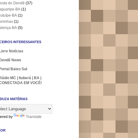
osta do Dendê
(37)
aguaripe-BA
(1)
utuípe-BA
(1)
orrinhas
(1)
alença-BA
(5)
CEIROS INTERESSANTES
Livre Notícias
Dendê News
Portal Baixo Sul
Rádio MC | Ituberá | BA |
CONECTADA EM VOCÊ!
DUZA MATÉRIAS
ered by
Translate
TOR