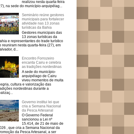
realizou nesta quarta-feira
27), na sede do município-arquipélag...
Seminário reúne gestores
municipais para fortalecer
atividade nas 13 zonas
turísticas da Bahia
Gestores municipais das
13 zonas turísticas da
ahia e representantes do trade turístico
e reuniram nesta quarta-feira (27), em
alvador, d...
Encontro Forrozeiro
encanta Cairu e celebra
as tradições nordestinas
A sede do município-
arquipélago de Cairu
viveu momentos de muita
legria, cultura e valorização das
radições nordestinas durante a
ealizaç...
Governo institui lei que
cria a Semana Nacional
da Pesca Artesanal
O Governo Federal
sancionou a Lei nº
15.414, de 21 de maio de
026 , que cria a Semana Nacional da
romoção da Pesca Artesanal, a ser