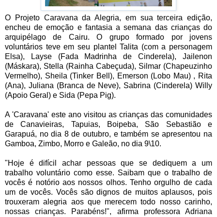
O Projeto Caravana da Alegria, em sua terceira edição,
encheu de emoção e fantasia a semana das crianças do
arquipélago de Cairu. O grupo formado por jovens
voluntários teve em seu plantel Talita (com a personagem
Elsa), Layse (Fada Madrinha de Cinderela), Jailenon
(Máskara), Stella (Rainha Cabeçuda), Silmar (Chapeuzinho
Vermelho), Sheila (Tinker Bell), Emerson (Lobo Mau) , Rita
(Ana), Juliana (Branca de Neve), Sabrina (Cinderela) Willy
(Apoio Geral) e Sida (Pepa Pig).
A 'Caravana' este ano visitou as crianças das comunidades
de Canavieiras, Tapuias, Boipeba, São Sebastião e
Garapuá, no dia 8 de outubro, e também se apresentou na
Gamboa, Zimbo, Morro e Galeão, no dia 9\10.
"Hoje é difícil achar pessoas que se dediquem a um
trabalho voluntário como esse. Saibam que o trabalho de
vocês é notório aos nossos olhos. Tenho orgulho de cada
um de vocês. Vocês são dignos de muitos aplausos, pois
trouxeram alegria aos que merecem todo nosso carinho,
nossas crianças. Parabéns!", afirma professora Adriana