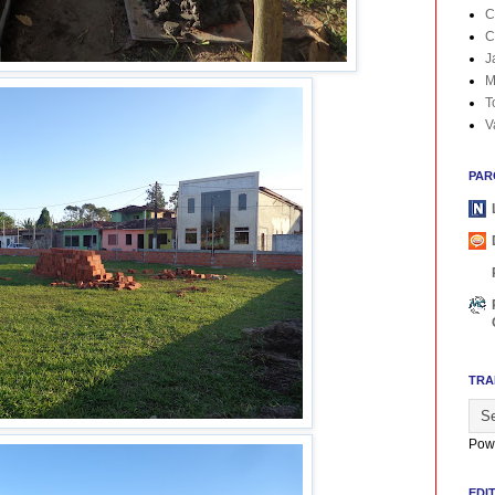
C
C
J
M
T
V
PAR
TRA
Pow
EDI