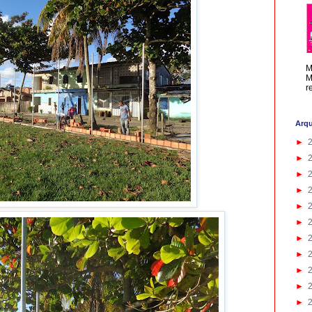
M
M
r
Arqu
►
►
►
►
►
►
►
►
►
►
►