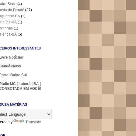
airu-Sede
(4)
osta do Dendê
(37)
aguaripe-BA
(1)
utuípe-BA
(1)
orrinhas
(1)
alença-BA
(5)
CEIROS INTERESSANTES
Livre Notícias
Dendê News
Portal Baixo Sul
Rádio MC | Ituberá | BA |
CONECTADA EM VOCÊ!
DUZA MATÉRIAS
ered by
Translate
TOR