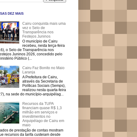
SAS DEZ MAIS
Cairu conquista mais uma
vez o Selo de
Transparência nos
Festejos Juninos
O município de Cairu
recebeu, nesta terça-feira
16), o Selo de Transparência nos
estejos Juninos 2026, concedido pelo
inistério Público (...
Cairu Faz Bonito no Maio
Laranja
A Prefeitura de Cairu,
através da Secretaria de
Políticas Sociais (Semps),
realizou nesta quarta-feira
27), na sede do município-arquipélag...
Recursos da TUPA
financiam quase R$ 1,3
milhão em serviços e
investimentos no
Arquipélago de Cairu em
maio
ados de prestação de contas mostram
ue recursos da tarifa custeiam desde