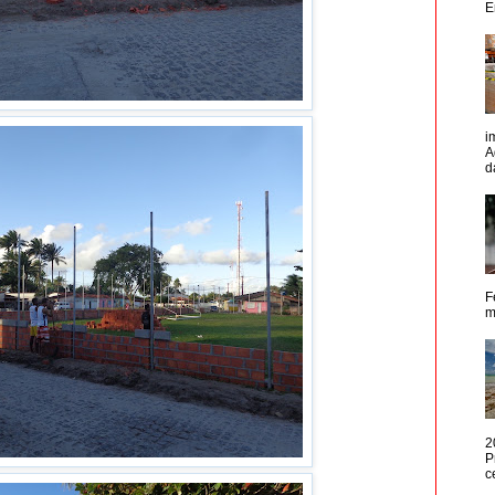
E
i
A
d
F
m
2
P
c