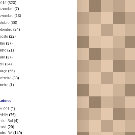
2015
(323)
ezembro
(7)
ovembro
(13)
utubro
(38)
etembro
(24)
gosto
(22)
ulho
(37)
unho
(21)
aio
(37)
bril
(34)
arço
(56)
evereiro
(33)
aneiro
(1)
cadores
A-001
(1)
AHIA
(76)
aixo Sul
(4)
rasil
(20)
airu-BA
(149)