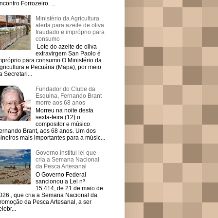
ncontro Forrozeiro. ...
Ministério da Agricultura
alerta para azeite de oliva
fraudado e impróprio para
consumo
Lote do azeite de oliva
extravirgem San Paolo é
mpróprio para consumo O Ministério da
gricultura e Pecuária (Mapa), por meio
a Secretari...
Fundador do Clube da
Esquina, Fernando Brant
morre aos 68 anos
Morreu na noite desta
sexta-feira (12) o
compositor e músico
ernando Brant, aos 68 anos. Um dos
ineiros mais importantes para a músic...
Governo institui lei que
cria a Semana Nacional
da Pesca Artesanal
O Governo Federal
sancionou a Lei nº
15.414, de 21 de maio de
026 , que cria a Semana Nacional da
romoção da Pesca Artesanal, a ser
elebr...