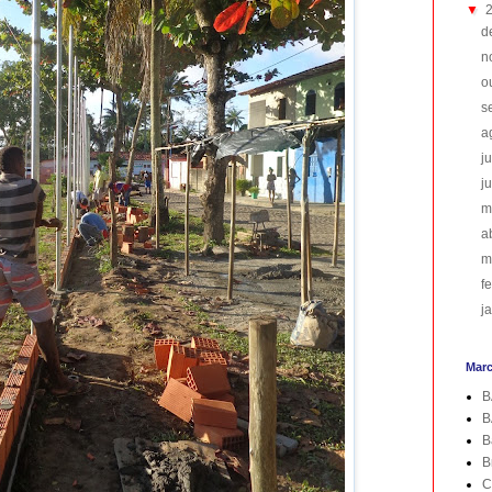
▼
d
n
o
s
a
j
j
m
a
m
f
j
Mar
B
B
B
B
C