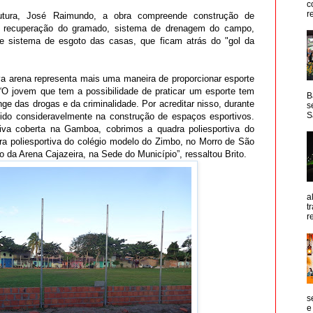
c
r
rutura, José Raimundo, a obra compreende construção de
s, recuperação do gramado, sistema de drenagem do campo,
de sistema de esgoto das casas, que ficam atrás do "gol da
ova arena representa mais uma maneira de proporcionar esporte
 “O jovem que tem a possibilidade de praticar um esporte tem
B
e das drogas e da criminalidade. Por acreditar nisso, durante
s
S
ido consideravelmente na construção de espaços esportivos.
iva coberta na Gamboa, cobrimos a quadra poliesportiva do
a poliesportiva do colégio modelo do Zimbo, no Morro de São
o da Arena Cajazeira, na Sede do Município”, ressaltou Brito.
a
t
r
s
e