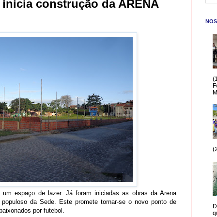
u inicia construção da ARENA
NOS
(
F
M
(
 um espaço de lazer. Já foram iniciadas as obras da Arena
is populoso da Sede. Este promete tornar-se o novo ponto de
D
paixonados por futebol.
q