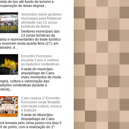
oleta de lixo até fundo de turismo e
ecuperação de áreas degrad...
Seminário reúne gestores
municipais para fortalecer
atividade nas 13 zonas
turísticas da Bahia
Gestores municipais das
13 zonas turísticas da
ahia e representantes do trade turístico
e reuniram nesta quarta-feira (27), em
alvador, d...
Encontro Forrozeiro
encanta Cairu e celebra
as tradições nordestinas
A sede do município-
arquipélago de Cairu
viveu momentos de muita
legria, cultura e valorização das
radições nordestinas durante a
ealizaç...
Cairu realiza 1º Encontro
Forrozeiro neste feriadão
com muita cultura, música
e tradição
A sede do Município-
Arquipélago de Cairu
erá tomada pelo clima junino nos dias 5
 6 de junho, com a realização do 1º