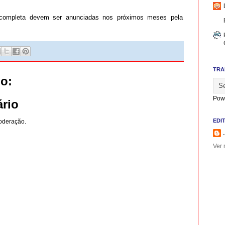
completa devem ser anunciadas nos próximos meses pela
TRA
o:
Pow
rio
EDI
oderação.
.
Ver 