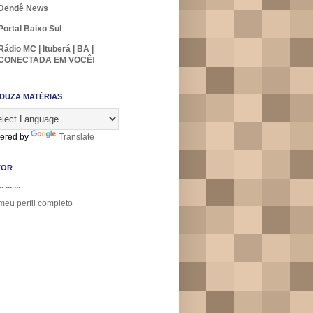
Dendê News
Portal Baixo Sul
Rádio MC | Ituberá | BA |
CONECTADA EM VOCÊ!
DUZA MATÉRIAS
ered by
Translate
TOR
.. ... ...
meu perfil completo