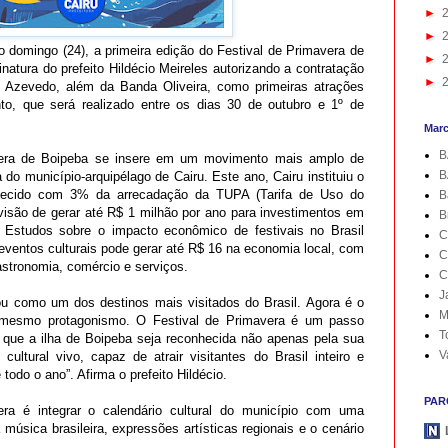
►
►
mo domingo (24), a primeira edição do Festival de Primavera de
►
natura do prefeito Hildécio Meireles autorizando a contratação
►
 Azevedo, além da Banda Oliveira, como primeiras atrações
to, que será realizado entre os dias 30 de outubro e 1º de
Mar
B
avera de Boipeba se insere em um movimento mais amplo de
B
a do município-arquipélago de Cairu. Este ano, Cairu instituiu o
tecido com 3% da arrecadação da TUPA (Tarifa de Uso do
B
visão de gerar até R$ 1 milhão por ano para investimentos em
B
. Estudos sobre o impacto econômico de festivais no Brasil
C
eventos culturais pode gerar até R$ 16 na economia local, com
C
astronomia, comércio e serviços.
C
J
ou como um dos destinos mais visitados do Brasil. Agora é o
M
mesmo protagonismo. O Festival de Primavera é um passo
T
 que a ilha de Boipeba seja reconhecida não apenas pela sua
V
ltural vivo, capaz de atrair visitantes do Brasil inteiro e
odo o ano”. Afirma o prefeito Hildécio.
PAR
ra é integrar o calendário cultural do município com uma
sica brasileira, expressões artísticas regionais e o cenário