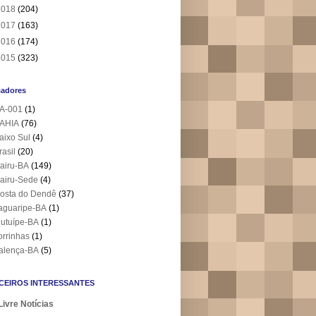
2018
(204)
2017
(163)
2016
(174)
2015
(323)
cadores
A-001
(1)
AHIA
(76)
aixo Sul
(4)
rasil
(20)
airu-BA
(149)
airu-Sede
(4)
osta do Dendê
(37)
aguaripe-BA
(1)
utuípe-BA
(1)
orrinhas
(1)
alença-BA
(5)
CEIROS INTERESSANTES
Livre Notícias