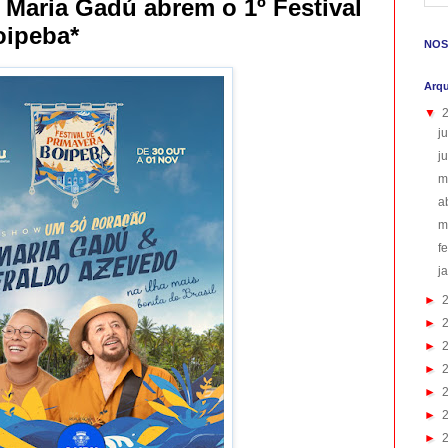
 Maria Gadú abrem o 1º Festival
oipeba*
NOS
Arqu
▼
j
j
m
a
m
f
j
►
►
►
►
►
►
►