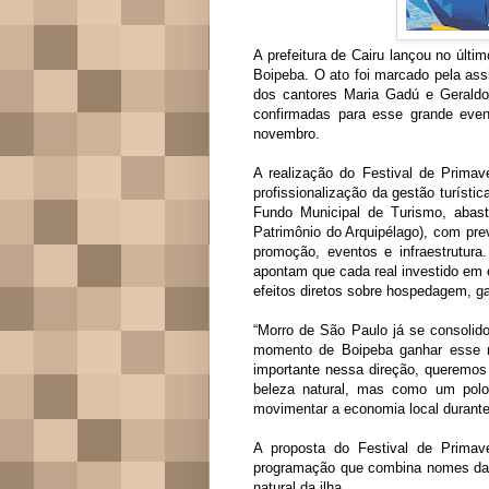
A prefeitura de Cairu lançou no últi
Boipeba. O ato foi marcado pela assi
dos cantores Maria Gadú e Geraldo
confirmadas para esse grande even
novembro.
A realização do Festival de Prim
profissionalização da gestão turístic
Fundo Municipal de Turismo, abas
Patrimônio do Arquipélago), com pre
promoção, eventos e infraestrutura
apontam que cada real investido em 
efeitos diretos sobre hospedagem, g
“Morro de São Paulo já se consolid
momento de Boipeba ganhar esse 
importante nessa direção, queremos
beleza natural, mas como um polo cu
movimentar a economia local durante t
A proposta do Festival de Primave
programação que combina nomes da mú
natural da ilha.