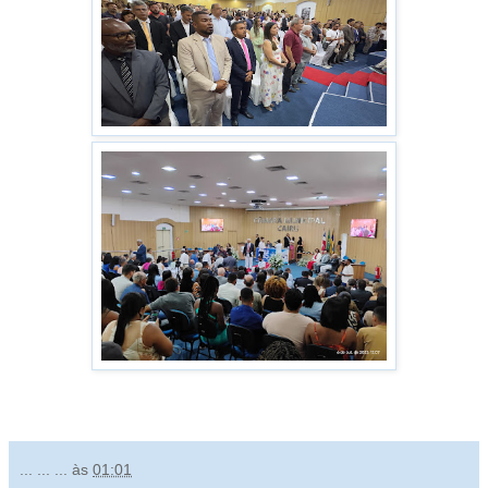
... ... ...
às
01:01