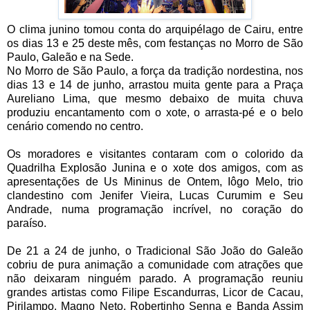
O clima junino tomou conta do arquipélago de Cairu, entre
os dias 13 e 25 deste mês, com festanças no Morro de São
Paulo, Galeão e na Sede.
No Morro de São Paulo, a força da tradição nordestina, nos
dias 13 e 14 de junho, arrastou muita gente para a Praça
Aureliano Lima, que mesmo debaixo de muita chuva
produziu encantamento com o xote, o arrasta-pé e o belo
cenário comendo no centro.
Os moradores e visitantes contaram com o colorido da
Quadrilha Explosão Junina e o xote dos amigos, com as
apresentações de Us Mininus de Ontem, Iôgo Melo, trio
clandestino com Jenifer Vieira, Lucas Curumim e Seu
Andrade, numa programação incrível, no coração do
paraíso.
De 21 a 24 de junho, o Tradicional São João do Galeão
cobriu de pura animação a comunidade com atrações que
não deixaram ninguém parado. A programação reuniu
grandes artistas como Filipe Escandurras, Licor de Cacau,
Pirilampo, Magno Neto, Robertinho Senna e Banda Assim