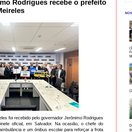
mo Rodrigues recebe o prefeito
Meireles
NOS
(
F
M
(
reles foi recebido pelo governador Jerônimo Rodrigues
binete oficial, em Salvador. Na ocasião, o chefe do
D
mbulância e um ônibus escolar para reforçar a frota
q