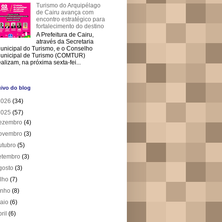
Turismo do Arquipélago
de Cairu avança com
encontro estratégico para
fortalecimento do destino
A Prefeitura de Cairu,
através da Secretaria
unicipal do Turismo, e o Conselho
unicipal de Turismo (COMTUR)
ealizam, na próxima sexta-fei...
ivo do blog
2026
(34)
2025
(57)
ezembro
(4)
ovembro
(3)
utubro
(5)
etembro
(3)
gosto
(3)
ulho
(7)
unho
(8)
aio
(6)
bril
(6)