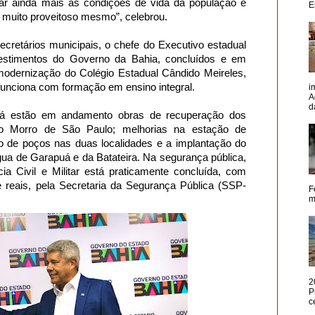
ar ainda mais as condições de vida da população e
E
Foi muito proveitoso mesmo”, celebrou.
ecretários municipais, o chefe do Executivo estadual
estimentos do Governo da Bahia, concluídos e em
odernização do Colégio Estadual Cândido Meireles,
unciona com formação em ensino integral.
i
A
d
, já estão em andamento obras de recuperação dos
 Morro de São Paulo; melhorias na estação de
ão de poços nas duas localidades e a implantação do
ua de Garapuá e da Batateira. Na segurança pública,
ia Civil e Militar está praticamente concluída, com
e reais, pela Secretaria da Segurança Pública (SSP-
F
m
2
P
c