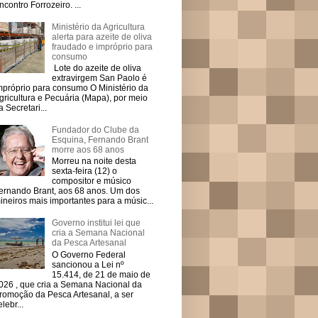
ncontro Forrozeiro. ...
Ministério da Agricultura
alerta para azeite de oliva
fraudado e impróprio para
consumo
Lote do azeite de oliva
extravirgem San Paolo é
mpróprio para consumo O Ministério da
gricultura e Pecuária (Mapa), por meio
a Secretari...
Fundador do Clube da
Esquina, Fernando Brant
morre aos 68 anos
Morreu na noite desta
sexta-feira (12) o
compositor e músico
ernando Brant, aos 68 anos. Um dos
ineiros mais importantes para a músic...
Governo institui lei que
cria a Semana Nacional
da Pesca Artesanal
O Governo Federal
sancionou a Lei nº
15.414, de 21 de maio de
026 , que cria a Semana Nacional da
romoção da Pesca Artesanal, a ser
elebr...