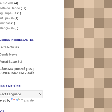
airu-Sede
(4)
osta do Dendê
(37)
aguaripe-BA
(1)
utuípe-BA
(1)
orrinhas
(1)
alença-BA
(5)
CEIROS INTERESSANTES
Livre Notícias
Dendê News
Portal Baixo Sul
Rádio MC | Ituberá | BA |
CONECTADA EM VOCÊ!
DUZA MATÉRIAS
ered by
Translate
TOR