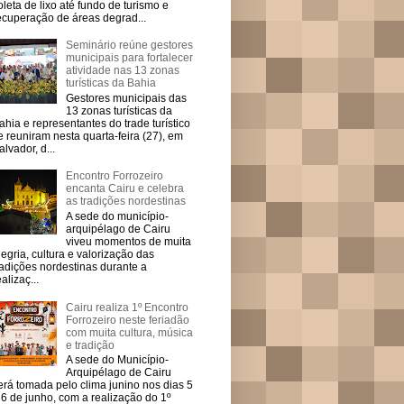
oleta de lixo até fundo de turismo e
ecuperação de áreas degrad...
Seminário reúne gestores
municipais para fortalecer
atividade nas 13 zonas
turísticas da Bahia
Gestores municipais das
13 zonas turísticas da
ahia e representantes do trade turístico
e reuniram nesta quarta-feira (27), em
alvador, d...
Encontro Forrozeiro
encanta Cairu e celebra
as tradições nordestinas
A sede do município-
arquipélago de Cairu
viveu momentos de muita
legria, cultura e valorização das
radições nordestinas durante a
ealizaç...
Cairu realiza 1º Encontro
Forrozeiro neste feriadão
com muita cultura, música
e tradição
A sede do Município-
Arquipélago de Cairu
erá tomada pelo clima junino nos dias 5
 6 de junho, com a realização do 1º