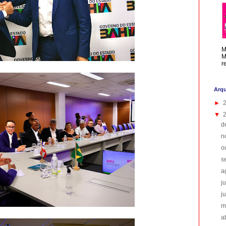
M
M
r
Arqu
►
▼
d
n
o
s
a
j
j
m
a