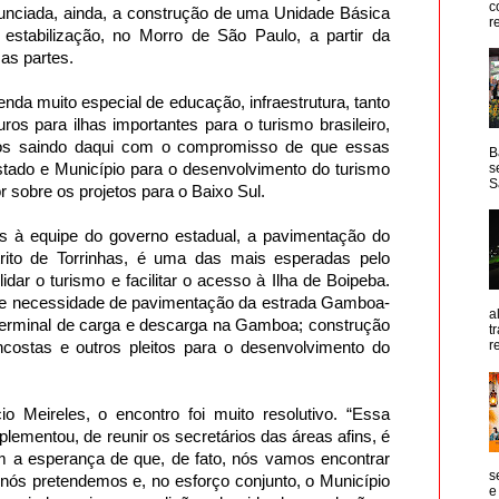
c
nunciada, ainda, a construção de uma Unidade Básica
r
stabilização, no Morro de São Paulo, a partir da
as partes.
a muito especial de educação, infraestrutura, tanto
os para ilhas importantes para o turismo brasileiro,
os saindo daqui com o compromisso de que essas
B
stado e Município para o desenvolvimento do turismo
s
S
r sobre os projetos para o Baixo Sul.
s à equipe do governo estadual, a pavimentação do
trito de Torrinhas, é uma das mais esperadas pelo
olidar o turismo e facilitar o acesso à Ilha de Boipeba.
te necessidade de pavimentação da estrada Gamboa-
a
erminal de carga e descarga na Gamboa; construção
t
r
costas e outros pleitos para o desenvolvimento do
io Meireles, o encontro foi muito resolutivo. “Essa
ementou, de reunir os secretários das áreas afins, é
om a esperança de que, de fato, nós vamos encontrar
s
nós pretendemos e, no esforço conjunto, o Município
e