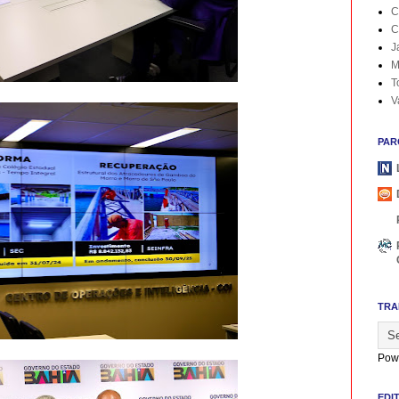
C
C
J
M
T
V
PAR
TRA
Pow
EDI