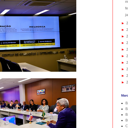
m
f
j
►
►
►
►
►
►
►
►
►
►
Mar
B
B
B
B
C