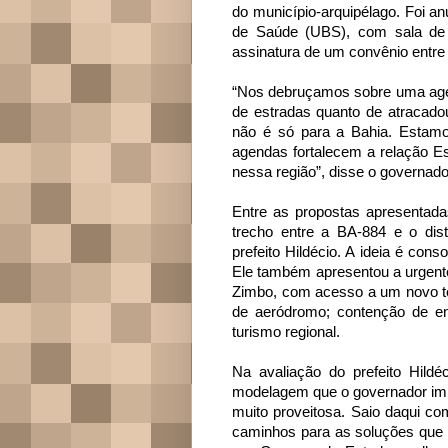
do município-arquipélago. Foi a
de Saúde (UBS), com sala de e
assinatura de um convênio entre 
“Nos debruçamos sobre uma agend
de estradas quanto de atracadour
não é só para a Bahia. Estam
agendas fortalecem a relação E
nessa região”, disse o governado
Entre as propostas apresentada
trecho entre a BA-884 e o dis
prefeito Hildécio. A ideia é cons
Ele também apresentou a urgen
Zimbo, com acesso a um novo t
de aeródromo; contenção de en
turismo regional.
Na avaliação do prefeito Hildéc
modelagem que o governador impl
muito proveitosa. Saio daqui c
caminhos para as soluções que 