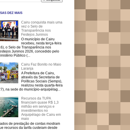
SAS DEZ MAIS
Cairu conquista mais uma
vez o Selo de
Transparência nos
Festejos Juninos
O município de Cairu
recebeu, nesta terça-feira
16), o Selo de Transparência nos
estejos Juninos 2026, concedido pelo
inistério Público (...
Cairu Faz Bonito no Maio
Laranja
A Prefeitura de Cairu,
através da Secretaria de
Políticas Sociais (Semps),
realizou nesta quarta-feira
27), na sede do município-arquipélag...
Recursos da TUPA
financiam quase R$ 1,3
milhão em serviços e
investimentos no
Arquipélago de Cairu em
maio
ados de prestação de contas mostram
ue recursos da tarifa custeiam desde