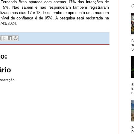
 Fernando Brito aparece com apenas 17% das intenções de
(
m 5%. Não sabem e não responderam também registraram
lizado nos dias 17 e 18 de setembro e apresenta uma margem
 nível de confiança é de 95%. A pesquisa está registrada na
2741/2024.
B
s
S
o:
rio
oderação.
a
t
r
2
P