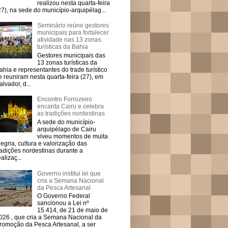
realizou nesta quarta-feira
27), na sede do município-arquipélag...
Seminário reúne gestores
municipais para fortalecer
atividade nas 13 zonas
turísticas da Bahia
Gestores municipais das
13 zonas turísticas da
ahia e representantes do trade turístico
e reuniram nesta quarta-feira (27), em
alvador, d...
Encontro Forrozeiro
encanta Cairu e celebra
as tradições nordestinas
A sede do município-
arquipélago de Cairu
viveu momentos de muita
legria, cultura e valorização das
radições nordestinas durante a
ealizaç...
Governo institui lei que
cria a Semana Nacional
da Pesca Artesanal
O Governo Federal
sancionou a Lei nº
15.414, de 21 de maio de
026 , que cria a Semana Nacional da
romoção da Pesca Artesanal, a ser