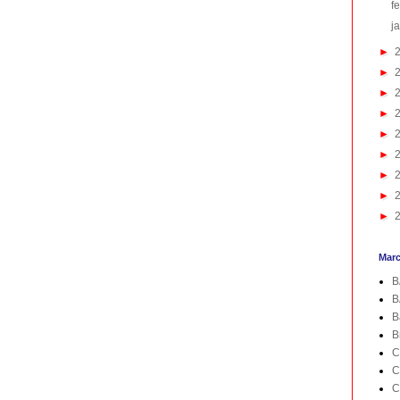
f
j
►
►
►
►
►
►
►
►
►
Mar
B
B
B
B
C
C
C