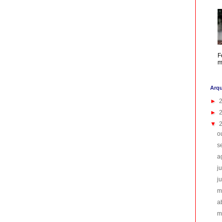
F
m
Arqu
►
►
▼
o
s
a
j
j
m
a
m