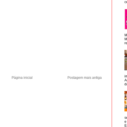
c
M
M
r
i
Página inicial
Postagem mais antiga
A
d
s
e
E