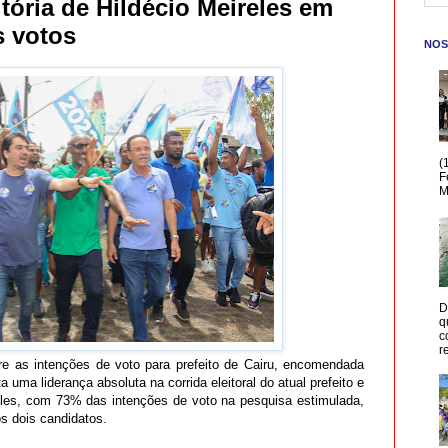
tória de Hildécio Meireles em
 votos
NOS
(
F
M
D
q
c
r
e as intenções de voto para prefeito de Cairu, encomendada
 uma liderança absoluta na corrida eleitoral do atual prefeito e
reles, com 73% das intenções de voto na pesquisa estimulada,
s dois candidatos.