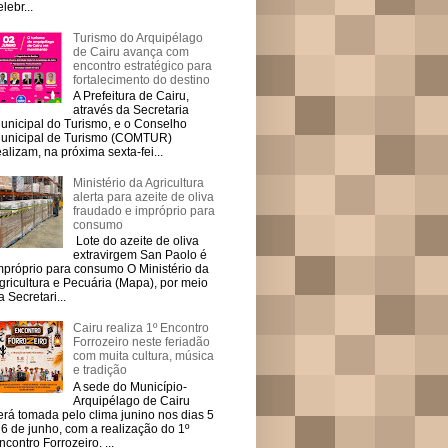
elebr...
Turismo do Arquipélago
de Cairu avança com
encontro estratégico para
fortalecimento do destino
A Prefeitura de Cairu,
através da Secretaria
unicipal do Turismo, e o Conselho
unicipal de Turismo (COMTUR)
ealizam, na próxima sexta-fei...
Ministério da Agricultura
alerta para azeite de oliva
fraudado e impróprio para
consumo
Lote do azeite de oliva
extravirgem San Paolo é
mpróprio para consumo O Ministério da
gricultura e Pecuária (Mapa), por meio
a Secretari...
Cairu realiza 1º Encontro
Forrozeiro neste feriadão
com muita cultura, música
e tradição
A sede do Município-
Arquipélago de Cairu
erá tomada pelo clima junino nos dias 5
 6 de junho, com a realização do 1º
ncontro Forrozeiro. ...