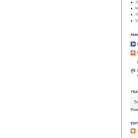
J
M
T
V
PAR
TRA
Pow
EDI
.