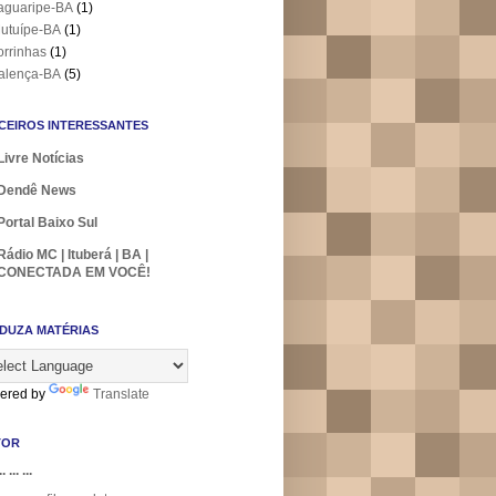
aguaripe-BA
(1)
utuípe-BA
(1)
orrinhas
(1)
alença-BA
(5)
CEIROS INTERESSANTES
Livre Notícias
Dendê News
Portal Baixo Sul
Rádio MC | Ituberá | BA |
CONECTADA EM VOCÊ!
DUZA MATÉRIAS
ered by
Translate
TOR
.. ... ...