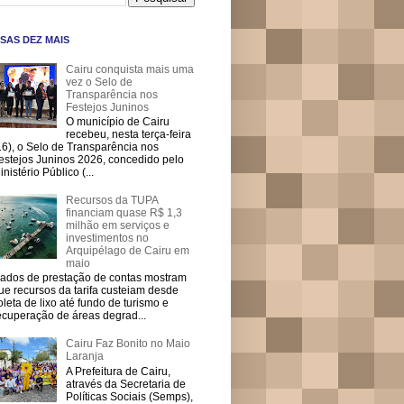
SAS DEZ MAIS
Cairu conquista mais uma
vez o Selo de
Transparência nos
Festejos Juninos
O município de Cairu
recebeu, nesta terça-feira
16), o Selo de Transparência nos
estejos Juninos 2026, concedido pelo
inistério Público (...
Recursos da TUPA
financiam quase R$ 1,3
milhão em serviços e
investimentos no
Arquipélago de Cairu em
maio
ados de prestação de contas mostram
ue recursos da tarifa custeiam desde
oleta de lixo até fundo de turismo e
ecuperação de áreas degrad...
Cairu Faz Bonito no Maio
Laranja
A Prefeitura de Cairu,
através da Secretaria de
Políticas Sociais (Semps),