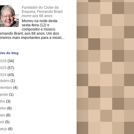
Fundador do Clube da
Esquina, Fernando Brant
morre aos 68 anos
Morreu na noite desta
sexta-feira (12) o
compositor e músico
ernando Brant, aos 68 anos. Um dos
ineiros mais importantes para a músic...
ivo do blog
2026
(34)
2025
(57)
2024
(43)
utubro
(1)
etembro
(4)
gosto
(1)
ulho
(3)
unho
(6)
aio
(6)
bril
(5)
arço
(6)