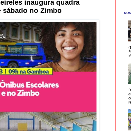
Meireles inaugura quadra
te sábado no Zimbo
NOS
(
F
M
D
q
c
r