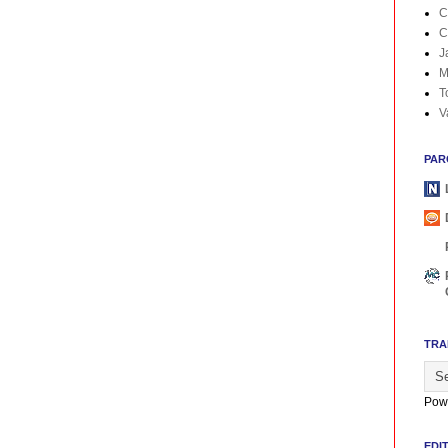
C
C
J
M
T
V
PAR
TRA
Pow
EDI