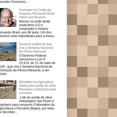
ncontro Forrozeiro. ...
Fundador do Clube da
Esquina, Fernando Brant
morre aos 68 anos
Morreu na noite desta
sexta-feira (12) o
compositor e músico
ernando Brant, aos 68 anos. Um dos
ineiros mais importantes para a músic...
Governo institui lei que
cria a Semana Nacional
da Pesca Artesanal
O Governo Federal
sancionou a Lei nº
15.414, de 21 de maio de
026 , que cria a Semana Nacional da
romoção da Pesca Artesanal, a ser
elebr...
Ministério da Agricultura
alerta para azeite de oliva
fraudado e impróprio para
consumo
Lote do azeite de oliva
extravirgem San Paolo é
mpróprio para consumo O Ministério da
gricultura e Pecuária (Mapa), por meio
a Secretari...