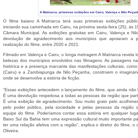
A Matriarca: primeiras exibições em Cairu, Valença e Nilo Peçan
O filme baiano A Matriarca terá suas primeiras exibições públi
iniciando sua caminhada em Cairu, na próxima sexta-feira (25), às 1
Câmara Municipal. As exibições gratuitas em Cairu, Valença e N
devolução de agradecimento aos municípios que apoiaram a p
realização do filme, entre 2020 e 2021.
Filmado em Valença e Cairu, o longa metragem A Matriarca revela t
belezas dos municípios envolvidos nas filmagens. As paisagens nat
histórica e a presença marcante das manifestações culturais, com
(Cairu) e a Zambiapunga de Nilo Peçanha, constroem o imaginári
onde se desenvolve a estória de ficção.
“Essas exibições antecedem o lançamento do filme, que ainda não t
É uma devolução respeitosa a todas as pessoas da região que parti
É uma exibição de agradecimento. Sou muito grato pelo acolhimen
pelo poder público, pela sociedade e pelas pessoas da região 
equipe do filme. Poderíamos contar essa estória em qualquer lu
Baixo Sul da Bahia tem uma expressão cultural muito importante pa
ter uma relação afetiva com a região”, explica o diretor do filme, o
Oliveira.