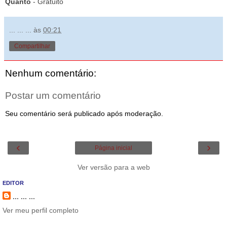
Quanto
- Gratuito
... ... ...
às
00:21
Compartilhar
Nenhum comentário:
Postar um comentário
Seu comentário será publicado após moderação.
‹
›
Página inicial
Ver versão para a web
EDITOR
... ... ...
Ver meu perfil completo