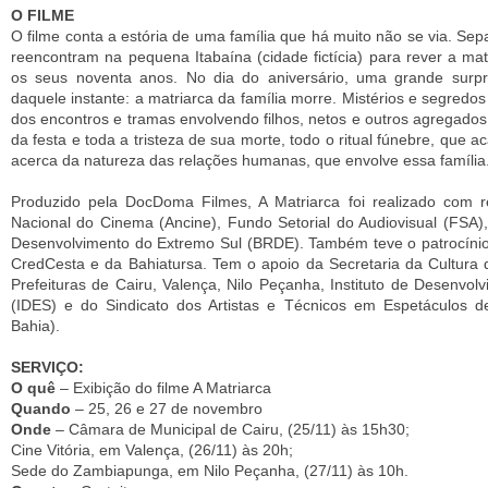
O FILME
O filme conta a estória de uma família que há muito não se via. Se
reencontram na pequena Itabaína (cidade fictícia) para rever a ma
os seus noventa anos. No dia do aniversário, uma grande surpr
daquele instante: a matriarca da família morre. Mistérios e segredos
dos encontros e tramas envolvendo filhos, netos e outros agregados
da festa e toda a tristeza de sua morte, todo o ritual fúnebre, que a
acerca da natureza das relações humanas, que envolve essa família
Produzido pela DocDoma Filmes, A Matriarca foi realizado com 
Nacional do Cinema (Ancine), Fundo Setorial do Audiovisual (FSA)
Desenvolvimento do Extremo Sul (BRDE). Também teve o patrocínio 
CredCesta e da Bahiatursa. Tem o apoio da Secretaria da Cultura 
Prefeituras de Cairu, Valença, Nilo Peçanha, Instituto de Desenvol
(IDES) e do Sindicato dos Artistas e Técnicos em Espetáculos d
Bahia).
SERVIÇO:
O quê
– Exibição do filme A Matriarca
Quando
– 25, 26 e 27 de novembro
Onde
– Câmara de Municipal de Cairu, (25/11) às 15h30;
Cine Vitória, em Valença, (26/11) às 20h;
Sede do Zambiapunga, em Nilo Peçanha, (27/11) às 10h.