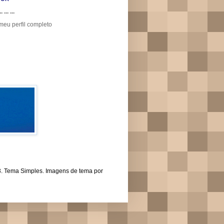
.. ... ...
meu perfil completo
43. Tema Simples. Imagens de tema por