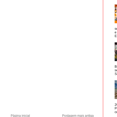
s
e
E
B
s
S
2
P
c
Página inicial
Postagem mais antiga