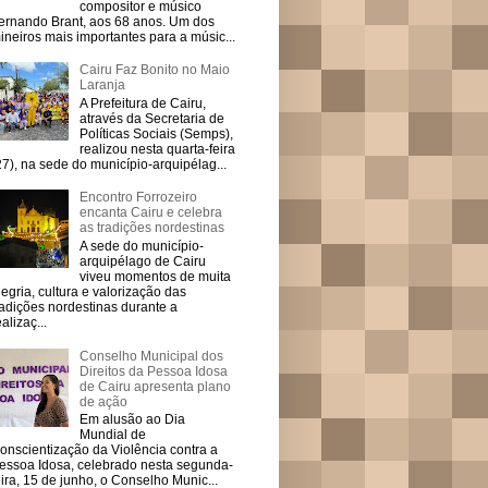
compositor e músico
ernando Brant, aos 68 anos. Um dos
ineiros mais importantes para a músic...
Cairu Faz Bonito no Maio
Laranja
A Prefeitura de Cairu,
através da Secretaria de
Políticas Sociais (Semps),
realizou nesta quarta-feira
27), na sede do município-arquipélag...
Encontro Forrozeiro
encanta Cairu e celebra
as tradições nordestinas
A sede do município-
arquipélago de Cairu
viveu momentos de muita
legria, cultura e valorização das
radições nordestinas durante a
ealizaç...
Conselho Municipal dos
Direitos da Pessoa Idosa
de Cairu apresenta plano
de ação
Em alusão ao Dia
Mundial de
onscientização da Violência contra a
essoa Idosa, celebrado nesta segunda-
eira, 15 de junho, o Conselho Munic...