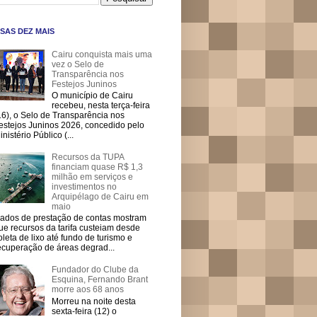
SAS DEZ MAIS
Cairu conquista mais uma
vez o Selo de
Transparência nos
Festejos Juninos
O município de Cairu
recebeu, nesta terça-feira
16), o Selo de Transparência nos
estejos Juninos 2026, concedido pelo
inistério Público (...
Recursos da TUPA
financiam quase R$ 1,3
milhão em serviços e
investimentos no
Arquipélago de Cairu em
maio
ados de prestação de contas mostram
ue recursos da tarifa custeiam desde
oleta de lixo até fundo de turismo e
ecuperação de áreas degrad...
Fundador do Clube da
Esquina, Fernando Brant
morre aos 68 anos
Morreu na noite desta
sexta-feira (12) o