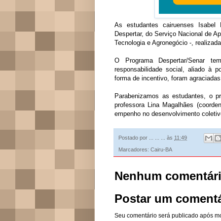
As estudantes cairuenses Isabel 
Despertar, do Serviço Nacional de Ap
Tecnologia e Agronegócio -, realiza
O Programa Despertar/Senar te
responsabilidade social, aliado à 
forma de incentivo, foram agraciadas
Parabenizamos as estudantes, o p
professora Lina Magalhães (coorden
empenho no desenvolvimento coletivo
Postado por
... ... ...
às
11:49
Marcadores:
Cairu-BA
Nenhum comentári
Postar um comentá
Seu comentário será publicado após m