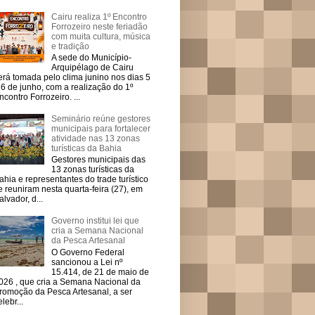
Cairu realiza 1º Encontro
Forrozeiro neste feriadão
com muita cultura, música
e tradição
A sede do Município-
Arquipélago de Cairu
erá tomada pelo clima junino nos dias 5
 6 de junho, com a realização do 1º
ncontro Forrozeiro. ...
Seminário reúne gestores
municipais para fortalecer
atividade nas 13 zonas
turísticas da Bahia
Gestores municipais das
13 zonas turísticas da
ahia e representantes do trade turístico
e reuniram nesta quarta-feira (27), em
alvador, d...
Governo institui lei que
cria a Semana Nacional
da Pesca Artesanal
O Governo Federal
sancionou a Lei nº
15.414, de 21 de maio de
026 , que cria a Semana Nacional da
romoção da Pesca Artesanal, a ser
elebr...