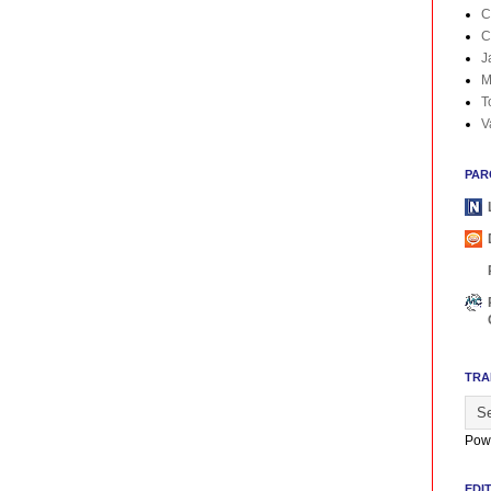
C
C
J
M
T
V
PAR
TRA
Pow
EDI