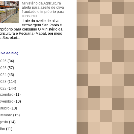
Ministério da Agricultura
alerta para azeite de oliva
fraudado e impróprio para
consumo
Lote do azeite de oliva
extravirgem San Paolo é
mpróprio para consumo O Ministério da
gricultura e Pecuária (Mapa), por meio
a Secretari...
ivo do blog
2026
(34)
2025
(57)
2024
(43)
2023
(114)
2022
(144)
ezembro
(11)
ovembro
(10)
utubro
(10)
etembro
(15)
gosto
(14)
ulho
(11)