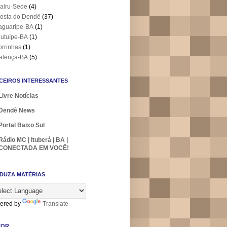
airu-Sede
(4)
osta do Dendê
(37)
aguaripe-BA
(1)
utuípe-BA
(1)
orrinhas
(1)
alença-BA
(5)
CEIROS INTERESSANTES
Livre Notícias
Dendê News
Portal Baixo Sul
Rádio MC | Ituberá | BA |
CONECTADA EM VOCÊ!
DUZA MATÉRIAS
ered by
Translate
TOR