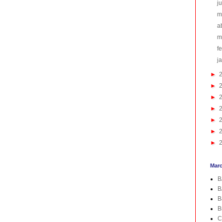
j
m
a
m
f
j
►
►
►
►
►
►
►
Mar
B
B
B
B
C