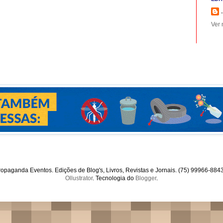
.
Ver 
opaganda Eventos. Edições de Blog's, Livros, Revistas e Jornais. (75) 99966-88
Ollustrator
. Tecnologia do
Blogger
.