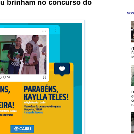
ru brinham no concurso do
NOS
(
F
M
D
q
c
r