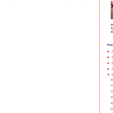
i
A
d
Arqu
►
►
►
►
▼
d
n
o
s
a
j