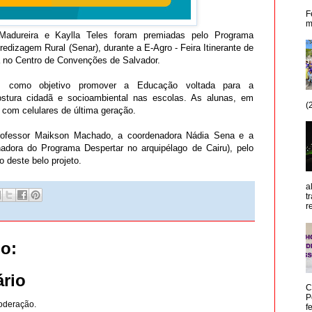
F
m
Madureira e Kaylla Teles foram premiadas pelo Programa
redizagem Rural (Senar), durante a E-Agro - Feira Itinerante de
da no Centro de Convenções de Salvador.
m como objetivo promover a Educação voltada para a
postura cidadã e socioambiental nas escolas. As alunas, em
(
 com celulares de última geração.
rofessor Maikson Machado, a coordenadora Nádia Sena e a
adora do Programa Despertar no arquipélago de Cairu), pelo
 deste belo projeto.
a
t
r
o:
rio
C
P
oderação.
f