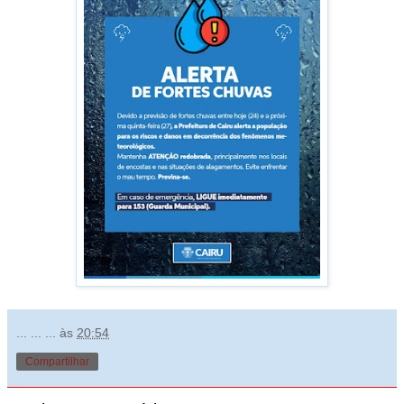
... ... ...
às
20:54
Compartilhar