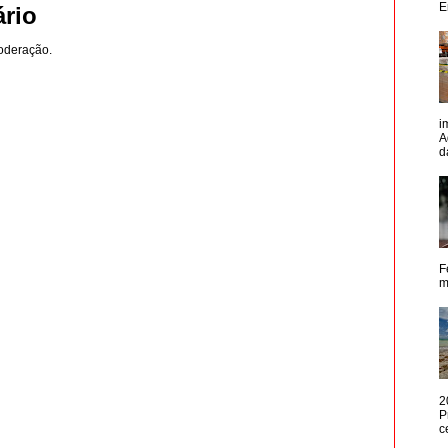
E
rio
oderação.
i
A
d
F
m
2
P
c