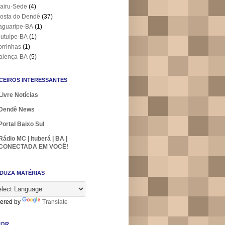
airu-Sede
(4)
osta do Dendê
(37)
aguaripe-BA
(1)
utuípe-BA
(1)
orrinhas
(1)
alença-BA
(5)
CEIROS INTERESSANTES
Livre Notícias
Dendê News
Portal Baixo Sul
Rádio MC | Ituberá | BA |
CONECTADA EM VOCÊ!
DUZA MATÉRIAS
ered by
Translate
TOR