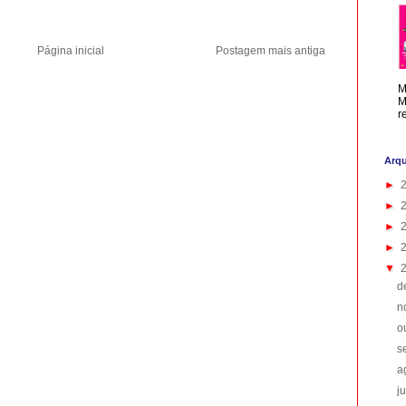
Página inicial
Postagem mais antiga
M
M
r
Arqu
►
►
►
►
▼
d
n
o
s
a
j