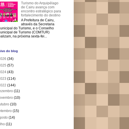
Turismo do Arquipélago
de Cairu avança com
encontro estratégico para
fortalecimento do destino
A Prefeitura de Cairu,
através da Secretaria
unicipal do Turismo, e o Conselho
unicipal de Turismo (COMTUR)
ealizam, na próxima sexta-fei...
ivo do blog
2026
(34)
2025
(57)
2024
(43)
2023
(114)
2022
(144)
ezembro
(11)
ovembro
(10)
utubro
(10)
etembro
(15)
gosto
(14)
ulho
(11)