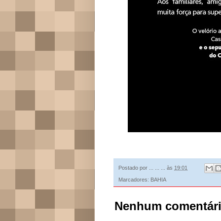
Postado por
... ... ...
às
19:01
Marcadores:
BAHIA
Nenhum comentári