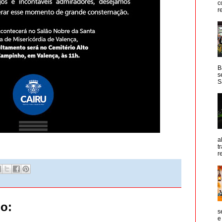
c
r
B
s
S
a
t
r
o:
s
e