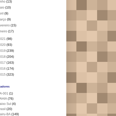
unho
(13)
aio
(10)
bril
(9)
arço
(9)
evereiro
(15)
aneiro
(17)
2021
(98)
2020
(93)
2019
(239)
2018
(204)
2017
(163)
2016
(174)
2015
(323)
cadores
A-001
(1)
AHIA
(76)
aixo Sul
(4)
rasil
(20)
airu-BA
(149)