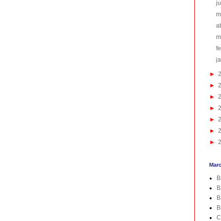
j
m
a
m
f
j
►
►
►
►
►
►
►
Mar
B
B
B
B
C