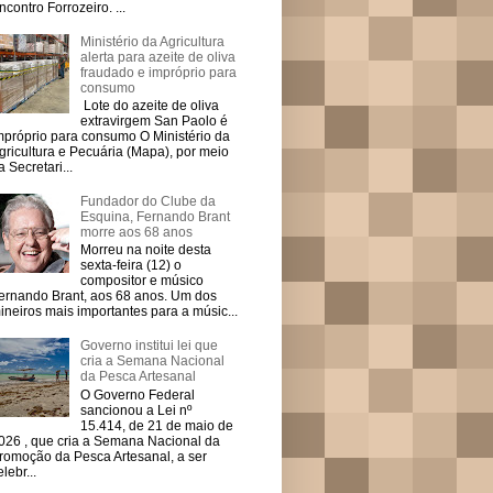
ncontro Forrozeiro. ...
Ministério da Agricultura
alerta para azeite de oliva
fraudado e impróprio para
consumo
Lote do azeite de oliva
extravirgem San Paolo é
mpróprio para consumo O Ministério da
gricultura e Pecuária (Mapa), por meio
a Secretari...
Fundador do Clube da
Esquina, Fernando Brant
morre aos 68 anos
Morreu na noite desta
sexta-feira (12) o
compositor e músico
ernando Brant, aos 68 anos. Um dos
ineiros mais importantes para a músic...
Governo institui lei que
cria a Semana Nacional
da Pesca Artesanal
O Governo Federal
sancionou a Lei nº
15.414, de 21 de maio de
026 , que cria a Semana Nacional da
romoção da Pesca Artesanal, a ser
elebr...