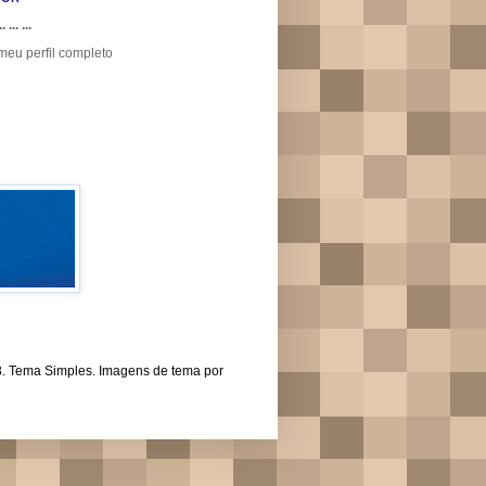
.. ... ...
meu perfil completo
43. Tema Simples. Imagens de tema por