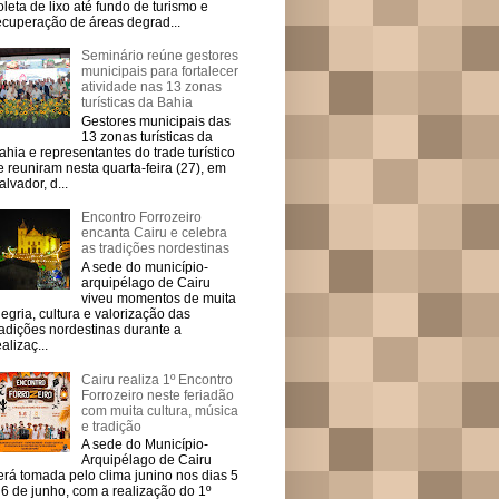
oleta de lixo até fundo de turismo e
ecuperação de áreas degrad...
Seminário reúne gestores
municipais para fortalecer
atividade nas 13 zonas
turísticas da Bahia
Gestores municipais das
13 zonas turísticas da
ahia e representantes do trade turístico
e reuniram nesta quarta-feira (27), em
alvador, d...
Encontro Forrozeiro
encanta Cairu e celebra
as tradições nordestinas
A sede do município-
arquipélago de Cairu
viveu momentos de muita
legria, cultura e valorização das
radições nordestinas durante a
ealizaç...
Cairu realiza 1º Encontro
Forrozeiro neste feriadão
com muita cultura, música
e tradição
A sede do Município-
Arquipélago de Cairu
erá tomada pelo clima junino nos dias 5
 6 de junho, com a realização do 1º