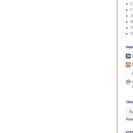
C
C
J
M
T
V
PAR
TRA
Pow
EDI