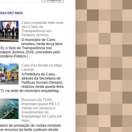
SAS DEZ MAIS
Cairu conquista mais uma
vez o Selo de
Transparência nos
Festejos Juninos
O município de Cairu
recebeu, nesta terça-feira
16), o Selo de Transparência nos
estejos Juninos 2026, concedido pelo
inistério Público (...
Cairu Faz Bonito no Maio
Laranja
A Prefeitura de Cairu,
através da Secretaria de
Políticas Sociais (Semps),
realizou nesta quarta-feira
27), na sede do município-arquipélag...
Recursos da TUPA
financiam quase R$ 1,3
milhão em serviços e
investimentos no
Arquipélago de Cairu em
maio
ados de prestação de contas mostram
ue recursos da tarifa custeiam desde