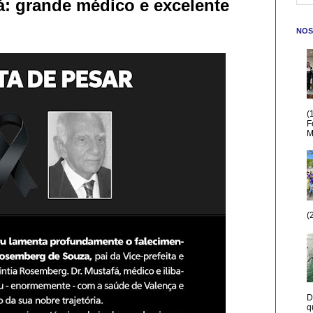
fá: grande médico e excelente
NOS
(
F
M
(
D
q