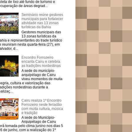
oleta de lixo até fundo de turismo e
ecuperação de áreas degrad...
Seminário reúne gestores
municipais para fortalecer
atividade nas 13 zonas
turísticas da Bahia
Gestores municipais das
13 zonas turísticas da
ahia e representantes do trade turístico
e reuniram nesta quarta-feira (27), em
alvador, d...
Encontro Forrozeiro
encanta Cairu e celebra
as tradições nordestinas
A sede do município-
arquipélago de Cairu
viveu momentos de muita
legria, cultura e valorização das
radições nordestinas durante a
ealizaç...
Cairu realiza 1º Encontro
Forrozeiro neste feriadão
com muita cultura, música
e tradição
A sede do Município-
Arquipélago de Cairu
erá tomada pelo clima junino nos dias 5
 6 de junho, com a realização do 1º