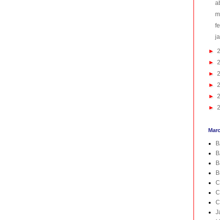
a
m
f
j
►
►
►
►
►
►
Mar
B
B
B
B
C
C
C
J