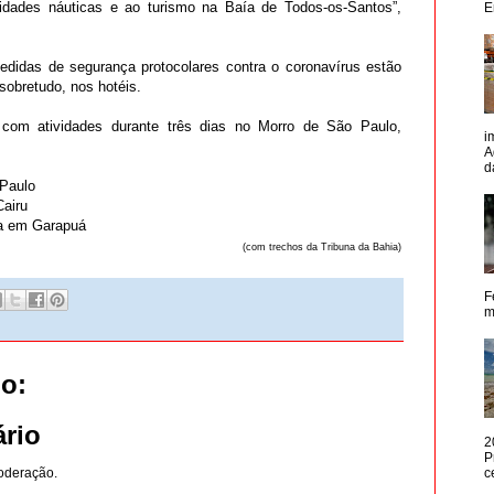
idades náuticas e ao turismo na Baía de Todos-os-Santos”,
E
didas de segurança protocolares contra o coronavírus estão
sobretudo, nos hotéis.
 com atividades durante três dias no Morro de São Paulo,
i
A
d
 Paulo
Cairu
a em Garapuá
(com trechos da Tribuna da Bahia)
F
m
o:
rio
2
P
c
oderação.