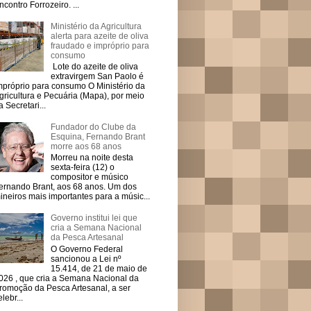
ncontro Forrozeiro. ...
Ministério da Agricultura
alerta para azeite de oliva
fraudado e impróprio para
consumo
Lote do azeite de oliva
extravirgem San Paolo é
mpróprio para consumo O Ministério da
gricultura e Pecuária (Mapa), por meio
a Secretari...
Fundador do Clube da
Esquina, Fernando Brant
morre aos 68 anos
Morreu na noite desta
sexta-feira (12) o
compositor e músico
ernando Brant, aos 68 anos. Um dos
ineiros mais importantes para a músic...
Governo institui lei que
cria a Semana Nacional
da Pesca Artesanal
O Governo Federal
sancionou a Lei nº
15.414, de 21 de maio de
026 , que cria a Semana Nacional da
romoção da Pesca Artesanal, a ser
elebr...