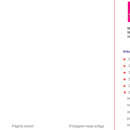
M
M
r
Arqu
►
►
►
►
►
▼
d
o
a
j
m
Página inicial
Postagem mais antiga