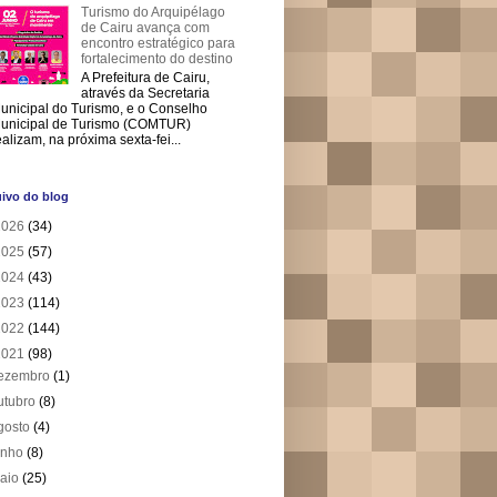
Turismo do Arquipélago
de Cairu avança com
encontro estratégico para
fortalecimento do destino
A Prefeitura de Cairu,
através da Secretaria
unicipal do Turismo, e o Conselho
unicipal de Turismo (COMTUR)
ealizam, na próxima sexta-fei...
ivo do blog
2026
(34)
2025
(57)
2024
(43)
2023
(114)
2022
(144)
2021
(98)
ezembro
(1)
utubro
(8)
gosto
(4)
unho
(8)
aio
(25)