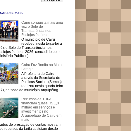
SAS DEZ MAIS
Cairu conquista mais uma
vez o Selo de
Transparência nos
Festejos Juninos
O município de Cairu
recebeu, nesta terça-feira
16), o Selo de Transparência nos
estejos Juninos 2026, concedido pelo
inistério Público (...
Cairu Faz Bonito no Maio
Laranja
A Prefeitura de Cairu,
através da Secretaria de
Políticas Sociais (Semps),
realizou nesta quarta-feira
27), na sede do município-arquipélag...
Recursos da TUPA
financiam quase R$ 1,3
milhão em serviços e
investimentos no
Arquipélago de Cairu em
maio
ados de prestação de contas mostram
ue recursos da tarifa custeiam desde