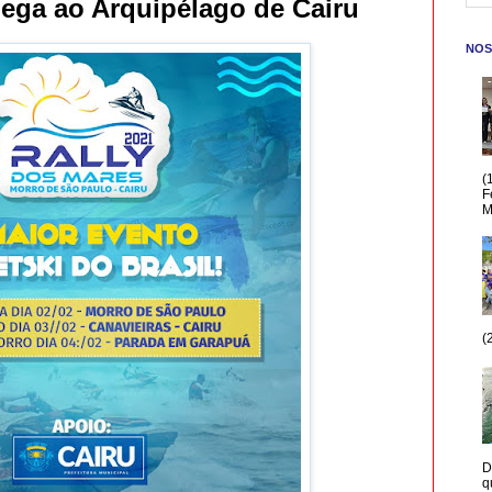
hega ao Arquipélago de Cairu
NOS
(
F
M
(
D
q