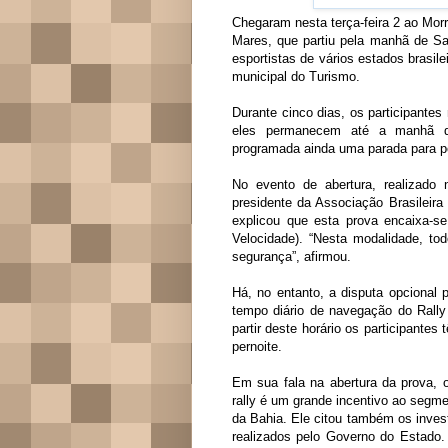
Chegaram nesta terça-feira 2 ao Morr
Mares, que partiu pela manhã de Sa
esportistas de vários estados brasile
municipal do Turismo.
Durante cinco dias, os participante
eles permanecem até a manhã de
programada ainda uma parada para pe
No evento de abertura, realizado 
presidente da Associação Brasileir
explicou que esta prova encaixa-se
Velocidade). “Nesta modalidade, tod
segurança”, afirmou.
Há, no entanto, a disputa opcional 
tempo diário de navegação do Rall
partir deste horário os participante
pernoite.
Em sua fala na abertura da prova, o
rally é um grande incentivo ao segme
da Bahia. Ele citou também os invest
realizados pelo Governo do Estado.