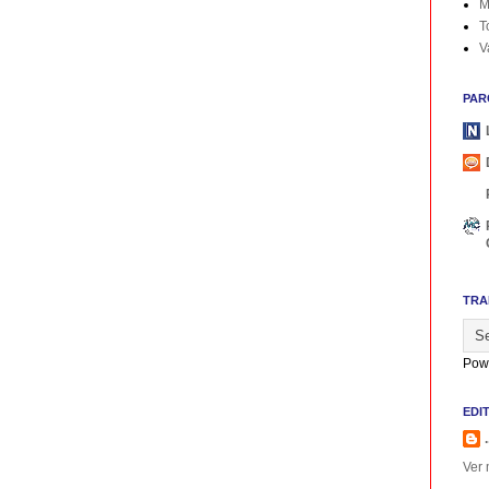
M
T
V
PAR
TRA
Pow
EDI
.
Ver 