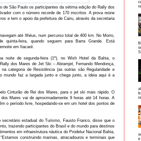
c
r
o de São Paulo os participantes da sétima edição do Rally dos
lvador com o número recorde de 170 inscritos. A prova reúne
iros e tem o apoio da prefeitura de Cairu, através da secretaria
s navegam até Ilhéus, num percurso total de 400 km. No Morro,
 quinta-feira, quando seguem para Barra Grande. Está
B
rnoite em Itacaré.
s
S
na noite de segunda-feira (1º), no Wish Hotel da Bahia, o
a Rally dos Mares de Jet Ski – Abramjet, Fernando Mendonça,
 na categoria de Resistência (as outras são Regularidade e
o mundo faz a largada junto e chega junto, a ideia aqui é a
a
pelo Cinturão de Rei dos Mares, para o jet ski mais rápido. O
t
y dos Mares vai de aproximadamente 9 horas até 14 horas. A
r
s têm o período livre, hospedando-se em um hotel dos pontos de
 secretário estadual do Turismo, Fausto Franco, disse que o
nto, trazendo participantes do Brasil e do mundo para destinos
imentos em infraestrutura náutica do Prodetur Nacional Bahia,
s
 “Estamos construindo marinas, atracadouros e terminais que
e