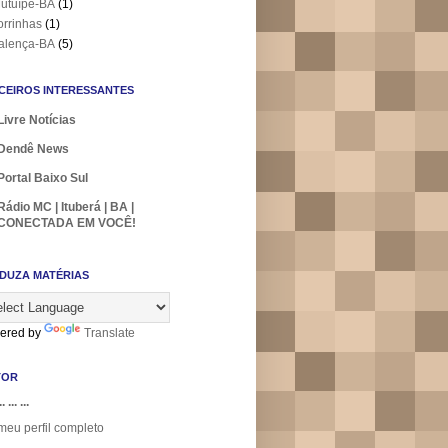
utuípe-BA
(1)
orrinhas
(1)
alença-BA
(5)
CEIROS INTERESSANTES
Livre Notícias
Dendê News
Portal Baixo Sul
Rádio MC | Ituberá | BA |
CONECTADA EM VOCÊ!
DUZA MATÉRIAS
ered by
Translate
TOR
.. ... ...
meu perfil completo