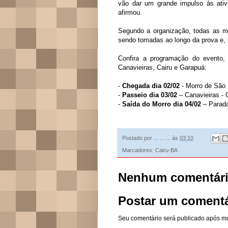
vão dar um grande impulso às ativ
afirmou.
Segundo a organização, todas as me
sendo tomadas ao longo da prova e, 
Confira a programação do evento,
Canavieiras, Cairu e Garapuá:
-
Chegada dia 02/02
- Morro de São
-
Passeio dia 03/02
– Canavieiras - 
-
Saída do Morro dia 04/02
– Parad
Postado por
... ... ...
às
03:10
Marcadores:
Cairu-BA
Nenhum comentári
Postar um comentá
Seu comentário será publicado após m