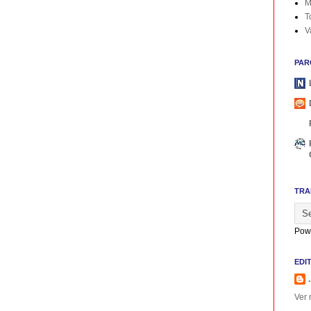
M
T
V
PAR
TRA
Pow
EDI
.
Ver 