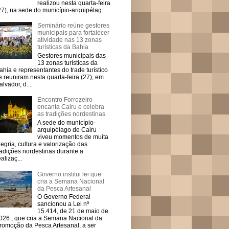
realizou nesta quarta-feira
27), na sede do município-arquipélag...
Seminário reúne gestores
municipais para fortalecer
atividade nas 13 zonas
turísticas da Bahia
Gestores municipais das
13 zonas turísticas da
ahia e representantes do trade turístico
e reuniram nesta quarta-feira (27), em
alvador, d...
Encontro Forrozeiro
encanta Cairu e celebra
as tradições nordestinas
A sede do município-
arquipélago de Cairu
viveu momentos de muita
legria, cultura e valorização das
radições nordestinas durante a
ealizaç...
Governo institui lei que
cria a Semana Nacional
da Pesca Artesanal
O Governo Federal
sancionou a Lei nº
15.414, de 21 de maio de
026 , que cria a Semana Nacional da
romoção da Pesca Artesanal, a ser