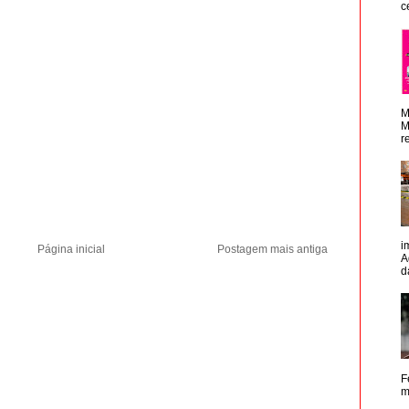
c
M
M
r
i
Página inicial
Postagem mais antiga
A
d
F
m