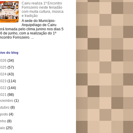
Cairu realiza 1º Encontro
Forrozeiro neste feriadão
com muita cultura, música
e tradição
A sede do Município-
Arquipélago de Cairu
erá tomada pelo clima junino nos dias 5
 6 de junho, com a realização do 1º
ncontro Forrozeiro. ...
ivo do blog
2026
(34)
2025
(57)
2024
(43)
2023
(114)
2022
(144)
2021
(98)
ezembro
(1)
utubro
(8)
gosto
(4)
unho
(8)
aio
(25)