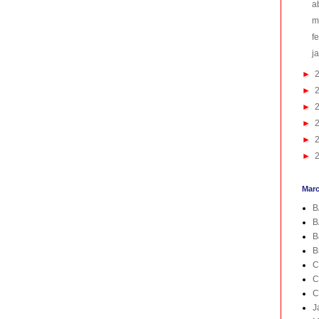
a
m
f
j
►
►
►
►
►
►
Mar
B
B
B
B
C
C
C
J