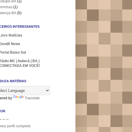
utuípe-BA
(1)
orrinhas
(1)
alença-BA
(5)
CEIROS INTERESSANTES
Livre Notícias
Dendê News
Portal Baixo Sul
Rádio MC | Ituberá | BA |
CONECTADA EM VOCÊ!
DUZA MATÉRIAS
ered by
Translate
TOR
.. ... ...
meu perfil completo