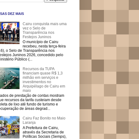
SAS DEZ MAIS
Cairu conquista mais uma
vez o Selo de
Transparência nos
Festejos Juninos
O município de Cairu
recebeu, nesta terça-feira
16), o Selo de Transparência nos
estejos Juninos 2026, concedido pelo
inistério Público (...
Recursos da TUPA
financiam quase R$ 1,3
milhão em serviços e
investimentos no
Arquipélago de Cairu em
maio
ados de prestação de contas mostram
ue recursos da tarifa custeiam desde
oleta de lixo até fundo de turismo e
ecuperação de áreas degrad...
Cairu Faz Bonito no Maio
Laranja
A Prefeitura de Cairu,
através da Secretaria de
Políticas Sociais (Semps),