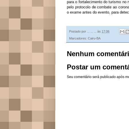
para o fortalecimento do turismo no
pelo protocolo de combate ao corona
o exame antes do evento, para detect
Postado por
... ... ...
às
17:06
Marcadores:
Cairu-BA
Nenhum comentári
Postar um comentá
Seu comentário será publicado após m