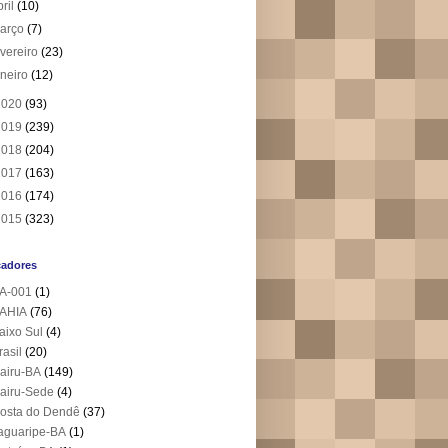
bril
(10)
arço
(7)
evereiro
(23)
aneiro
(12)
2020
(93)
2019
(239)
2018
(204)
2017
(163)
2016
(174)
2015
(323)
cadores
A-001
(1)
AHIA
(76)
aixo Sul
(4)
rasil
(20)
airu-BA
(149)
airu-Sede
(4)
osta do Dendê
(37)
aguaripe-BA
(1)