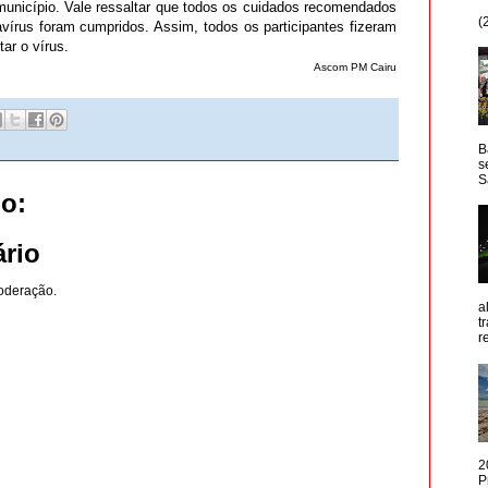
 município. Vale ressaltar que todos os cuidados recomendados
(
vírus foram cumpridos. Assim, todos os participantes fizeram
ar o vírus.
Ascom PM Cairu
B
s
S
o:
rio
oderação.
a
t
r
2
P