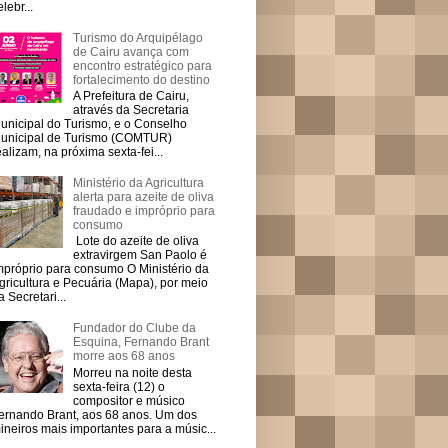
elebr...
Turismo do Arquipélago
de Cairu avança com
encontro estratégico para
fortalecimento do destino
A Prefeitura de Cairu,
através da Secretaria
unicipal do Turismo, e o Conselho
unicipal de Turismo (COMTUR)
ealizam, na próxima sexta-fei...
Ministério da Agricultura
alerta para azeite de oliva
fraudado e impróprio para
consumo
Lote do azeite de oliva
extravirgem San Paolo é
mpróprio para consumo O Ministério da
gricultura e Pecuária (Mapa), por meio
a Secretari...
Fundador do Clube da
Esquina, Fernando Brant
morre aos 68 anos
Morreu na noite desta
sexta-feira (12) o
compositor e músico
ernando Brant, aos 68 anos. Um dos
ineiros mais importantes para a músic...