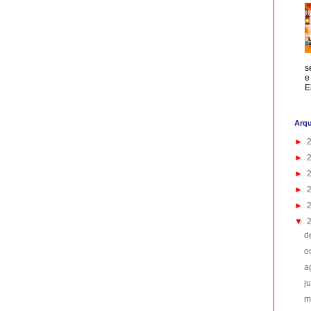
s
e
E
Arqu
►
►
►
►
►
▼
d
o
a
j
m