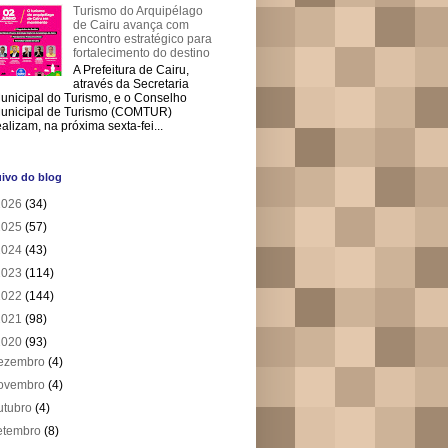
Turismo do Arquipélago
de Cairu avança com
encontro estratégico para
fortalecimento do destino
A Prefeitura de Cairu,
através da Secretaria
unicipal do Turismo, e o Conselho
unicipal de Turismo (COMTUR)
ealizam, na próxima sexta-fei...
ivo do blog
2026
(34)
2025
(57)
2024
(43)
2023
(114)
2022
(144)
2021
(98)
2020
(93)
ezembro
(4)
ovembro
(4)
utubro
(4)
etembro
(8)