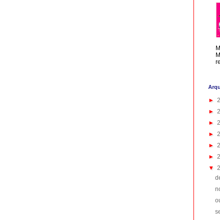
M
M
r
Arqu
►
►
►
►
►
►
▼
d
n
o
s