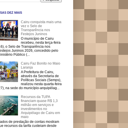
SAS DEZ MAIS
Cairu conquista mais uma
vez o Selo de
Transparência nos
Festejos Juninos
O município de Cairu
recebeu, nesta terça-feira
16), o Selo de Transparência nos
estejos Juninos 2026, concedido pelo
inistério Público (...
Cairu Faz Bonito no Maio
Laranja
A Prefeitura de Cairu,
através da Secretaria de
Políticas Sociais (Semps),
realizou nesta quarta-feira
27), na sede do município-arquipélag...
Recursos da TUPA
financiam quase R$ 1,3
milhão em serviços e
investimentos no
Arquipélago de Cairu em
maio
ados de prestação de contas mostram
ue recursos da tarifa custeiam desde