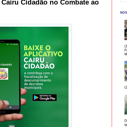
vo Cairu Cidadão no Combate ao
NOS
(
F
M
(
D
q