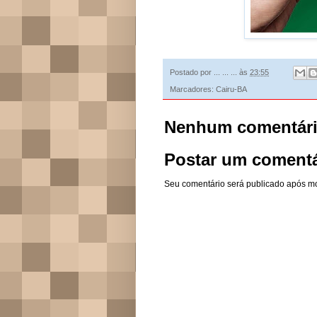
Postado por
... ... ...
às
23:55
Marcadores:
Cairu-BA
Nenhum comentári
Postar um comentá
Seu comentário será publicado após m