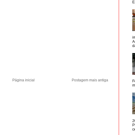
E
i
A
d
Página inicial
Postagem mais antiga
F
m
2
P
c