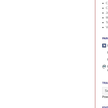
C
C
J
M
T
V
PAR
TRA
Pow
EDI