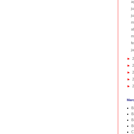
a
j
j
m
a
m
f
j
►
►
►
►
►
Mar
B
B
B
B
C