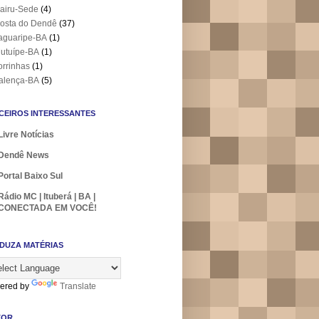
airu-Sede
(4)
osta do Dendê
(37)
aguaripe-BA
(1)
utuípe-BA
(1)
orrinhas
(1)
alença-BA
(5)
CEIROS INTERESSANTES
Livre Notícias
Dendê News
Portal Baixo Sul
Rádio MC | Ituberá | BA |
CONECTADA EM VOCÊ!
DUZA MATÉRIAS
ered by
Translate
TOR