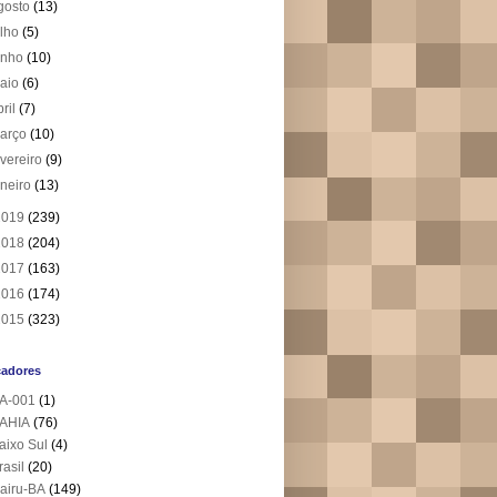
gosto
(13)
ulho
(5)
unho
(10)
aio
(6)
bril
(7)
arço
(10)
evereiro
(9)
aneiro
(13)
2019
(239)
2018
(204)
2017
(163)
2016
(174)
2015
(323)
cadores
A-001
(1)
AHIA
(76)
aixo Sul
(4)
rasil
(20)
airu-BA
(149)