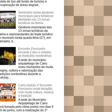
oleta de lixo até fundo de turismo e
ecuperação de áreas degrad...
Seminário reúne gestores
municipais para fortalecer
atividade nas 13 zonas
turísticas da Bahia
Gestores municipais das
13 zonas turísticas da
ahia e representantes do trade turístico
e reuniram nesta quarta-feira (27), em
alvador, d...
Encontro Forrozeiro
encanta Cairu e celebra
as tradições nordestinas
A sede do município-
arquipélago de Cairu
viveu momentos de muita
legria, cultura e valorização das
radições nordestinas durante a
ealizaç...
Cairu realiza 1º Encontro
Forrozeiro neste feriadão
com muita cultura, música
e tradição
A sede do Município-
Arquipélago de Cairu
erá tomada pelo clima junino nos dias 5
 6 de junho, com a realização do 1º