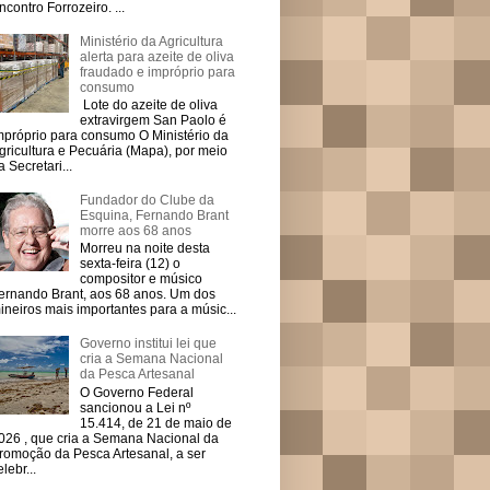
ncontro Forrozeiro. ...
Ministério da Agricultura
alerta para azeite de oliva
fraudado e impróprio para
consumo
Lote do azeite de oliva
extravirgem San Paolo é
mpróprio para consumo O Ministério da
gricultura e Pecuária (Mapa), por meio
a Secretari...
Fundador do Clube da
Esquina, Fernando Brant
morre aos 68 anos
Morreu na noite desta
sexta-feira (12) o
compositor e músico
ernando Brant, aos 68 anos. Um dos
ineiros mais importantes para a músic...
Governo institui lei que
cria a Semana Nacional
da Pesca Artesanal
O Governo Federal
sancionou a Lei nº
15.414, de 21 de maio de
026 , que cria a Semana Nacional da
romoção da Pesca Artesanal, a ser
elebr...