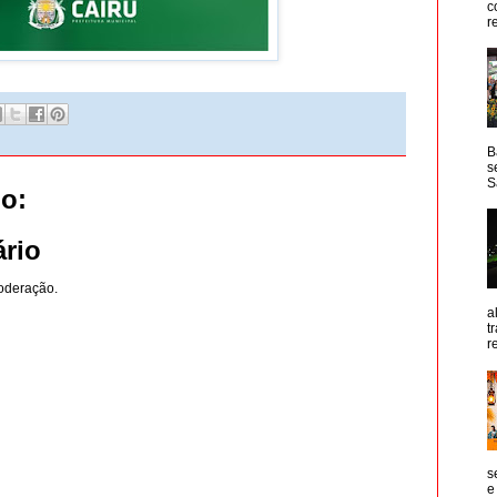
c
r
B
s
S
o:
rio
oderação.
a
t
r
s
e