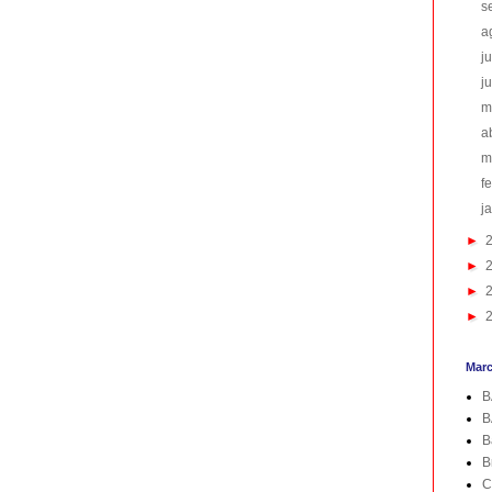
s
a
j
j
m
a
m
f
j
►
►
►
►
Mar
B
B
B
B
C