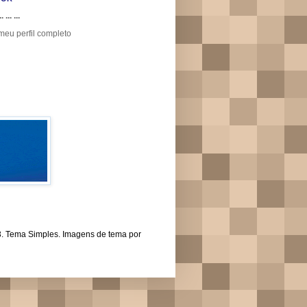
.. ... ...
meu perfil completo
43. Tema Simples. Imagens de tema por