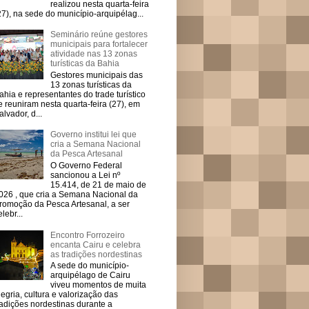
realizou nesta quarta-feira
27), na sede do município-arquipélag...
Seminário reúne gestores
municipais para fortalecer
atividade nas 13 zonas
turísticas da Bahia
Gestores municipais das
13 zonas turísticas da
ahia e representantes do trade turístico
e reuniram nesta quarta-feira (27), em
alvador, d...
Governo institui lei que
cria a Semana Nacional
da Pesca Artesanal
O Governo Federal
sancionou a Lei nº
15.414, de 21 de maio de
026 , que cria a Semana Nacional da
romoção da Pesca Artesanal, a ser
elebr...
Encontro Forrozeiro
encanta Cairu e celebra
as tradições nordestinas
A sede do município-
arquipélago de Cairu
viveu momentos de muita
legria, cultura e valorização das
radições nordestinas durante a