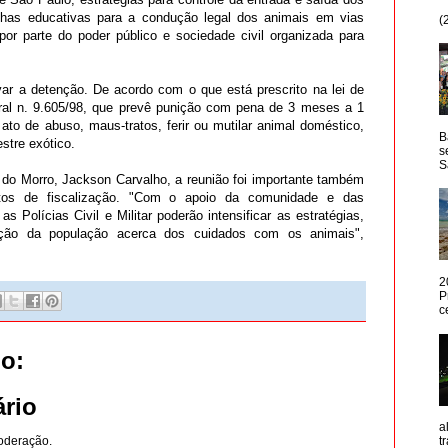
nhas educativas para a condução legal dos animais em vias
(
or parte do poder público e sociedade civil organizada para
var a detenção. De acordo com o que está prescrito na lei de
eral n. 9.605/98, que prevê punição com pena de 3 meses a 1
ato de abuso, maus-tratos, ferir ou mutilar animal doméstico,
B
estre exótico.
s
S
do Morro, Jackson Carvalho, a reunião foi importante também
ntos de fiscalização. "Com o apoio da comunidade e das
s Polícias Civil e Militar poderão intensificar as estratégias,
ação da população acerca dos cuidados com os animais",
2
P
c
o:
rio
a
oderação.
t