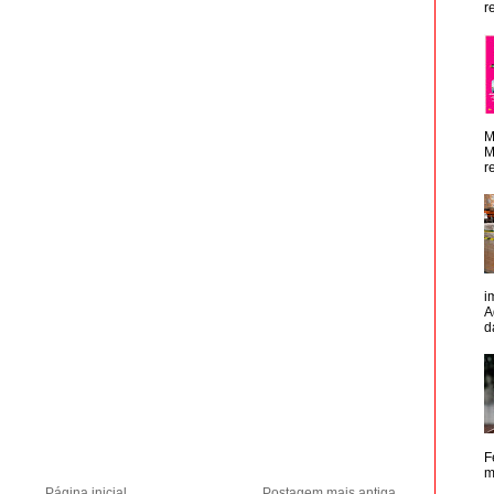
r
M
M
r
i
A
d
F
m
Página inicial
Postagem mais antiga