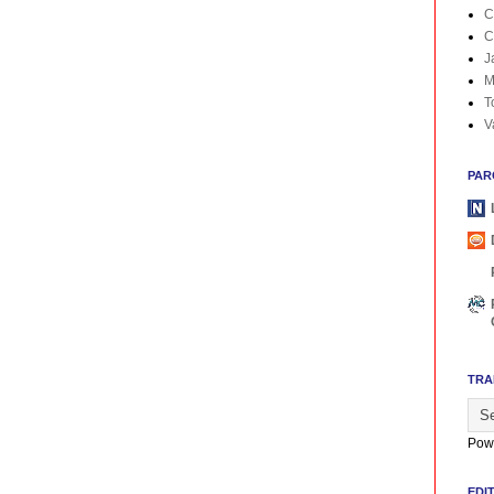
C
C
J
M
T
V
PAR
TRA
Pow
EDI