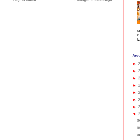
s
e
E
Arqu
►
►
►
►
►
►
►
▼
d
n
o