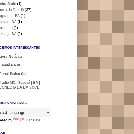
airu-Sede
(4)
osta do Dendê
(37)
aguaripe-BA
(1)
utuípe-BA
(1)
orrinhas
(1)
alença-BA
(5)
CEIROS INTERESSANTES
Livre Notícias
Dendê News
Portal Baixo Sul
Rádio MC | Ituberá | BA |
CONECTADA EM VOCÊ!
DUZA MATÉRIAS
ered by
Translate
TOR