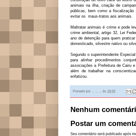
animais na ilha, criação de campa
públicas, bem como a fiscalização p
evitar os maus-tratos aos animais.
Maltratar animais é crime e pode le
crime ambiental, artigo 32, Lei Fed
ano de detenção para quem praticar 
domesticado, silvestre nativo ou silv
Segundo o superintendente Especial 
para alinhar procedimentos conju
associações a Prefeitura de Cairu e a
além de trabalhar na conscientiz
enfatizou.
Postado por
... ... ...
às
19:03
Nenhum comentári
Postar um comentá
Seu comentário será publicado após m