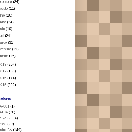
etembro
(24)
gosto
(11)
ulho
(26)
unho
(24)
aio
(19)
bril
(26)
arço
(31)
evereiro
(19)
aneiro
(15)
2018
(204)
2017
(163)
2016
(174)
2015
(323)
cadores
A-001
(1)
AHIA
(76)
aixo Sul
(4)
rasil
(20)
airu-BA
(149)