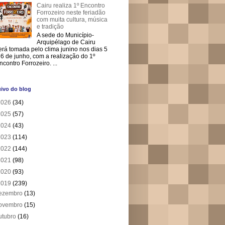
Cairu realiza 1º Encontro
Forrozeiro neste feriadão
com muita cultura, música
e tradição
A sede do Município-
Arquipélago de Cairu
erá tomada pelo clima junino nos dias 5
 6 de junho, com a realização do 1º
ncontro Forrozeiro. ...
ivo do blog
2026
(34)
2025
(57)
2024
(43)
2023
(114)
2022
(144)
2021
(98)
2020
(93)
2019
(239)
ezembro
(13)
ovembro
(15)
utubro
(16)