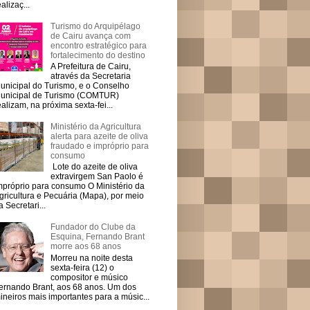
ealizaç...
Turismo do Arquipélago
de Cairu avança com
encontro estratégico para
fortalecimento do destino
A Prefeitura de Cairu,
através da Secretaria
unicipal do Turismo, e o Conselho
unicipal de Turismo (COMTUR)
ealizam, na próxima sexta-fei...
Ministério da Agricultura
alerta para azeite de oliva
fraudado e impróprio para
consumo
Lote do azeite de oliva
extravirgem San Paolo é
mpróprio para consumo O Ministério da
gricultura e Pecuária (Mapa), por meio
a Secretari...
Fundador do Clube da
Esquina, Fernando Brant
morre aos 68 anos
Morreu na noite desta
sexta-feira (12) o
compositor e músico
ernando Brant, aos 68 anos. Um dos
ineiros mais importantes para a músic...