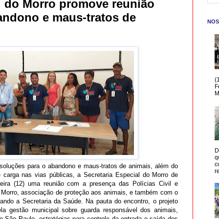
al do Morro promove reunião
andono e maus-tratos de
NOS
(
F
M
D
q
c
 soluções para o abandono e maus-tratos de animais, além do
r
carga nas vias públicas, a Secretaria Especial do Morro de
eira (12) uma reunião com a presença das Polícias Civil e
o Morro, associação de proteção aos animais, e também com o
ntando a Secretaria da Saúde. Na pauta do encontro, o projeto
ela gestão municipal sobre guarda responsável dos animais,
e São Paulo, estratégias para controle da entrada e saída dos