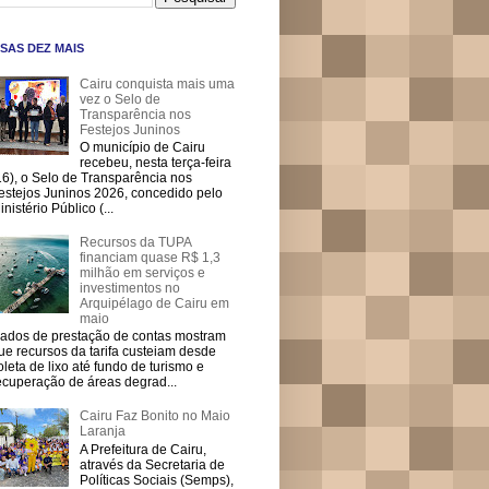
SAS DEZ MAIS
Cairu conquista mais uma
vez o Selo de
Transparência nos
Festejos Juninos
O município de Cairu
recebeu, nesta terça-feira
16), o Selo de Transparência nos
estejos Juninos 2026, concedido pelo
inistério Público (...
Recursos da TUPA
financiam quase R$ 1,3
milhão em serviços e
investimentos no
Arquipélago de Cairu em
maio
ados de prestação de contas mostram
ue recursos da tarifa custeiam desde
oleta de lixo até fundo de turismo e
ecuperação de áreas degrad...
Cairu Faz Bonito no Maio
Laranja
A Prefeitura de Cairu,
através da Secretaria de
Políticas Sociais (Semps),