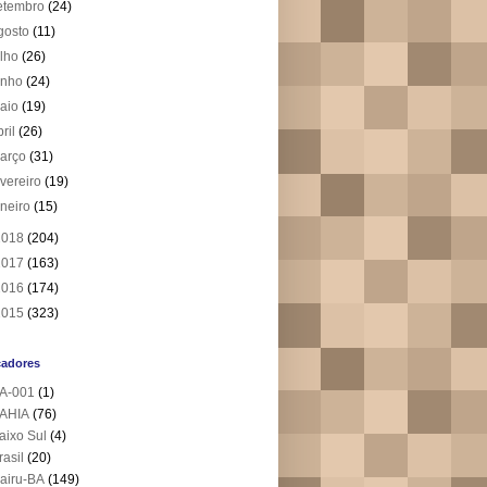
etembro
(24)
gosto
(11)
ulho
(26)
unho
(24)
aio
(19)
bril
(26)
arço
(31)
evereiro
(19)
aneiro
(15)
2018
(204)
2017
(163)
2016
(174)
2015
(323)
cadores
A-001
(1)
AHIA
(76)
aixo Sul
(4)
rasil
(20)
airu-BA
(149)