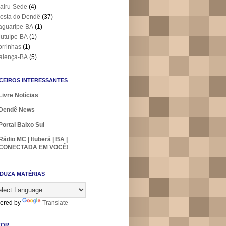
airu-Sede
(4)
osta do Dendê
(37)
aguaripe-BA
(1)
utuípe-BA
(1)
orrinhas
(1)
alença-BA
(5)
CEIROS INTERESSANTES
Livre Notícias
Dendê News
Portal Baixo Sul
Rádio MC | Ituberá | BA |
CONECTADA EM VOCÊ!
DUZA MATÉRIAS
ered by
Translate
TOR