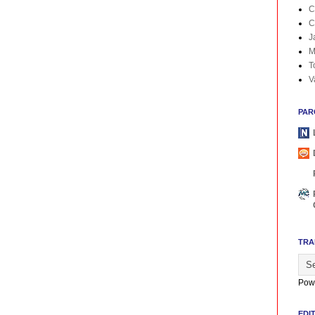
C
C
J
M
T
V
PAR
TRA
Pow
EDI