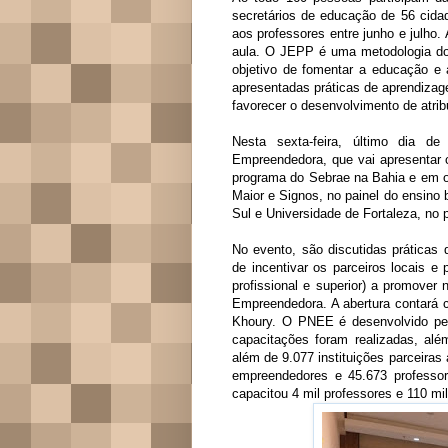
secretários de educação de 56 cida
aos professores entre junho e julho.
aula. O JEPP é uma metodologia d
objetivo de fomentar a educação e
apresentadas práticas de aprendizag
favorecer o desenvolvimento de atrib
Nesta sexta-feira, último dia d
Empreendedora, que vai apresentar 
programa do Sebrae na Bahia e em ou
Maior e Signos, no painel do ensino 
Sul e Universidade de Fortaleza, no 
No evento, são discutidas práticas
de incentivar os parceiros locais e
profissional e superior) a promove
Empreendedora. A abertura contará c
Khoury. O PNEE é desenvolvido pel
capacitações foram realizadas, al
além de 9.077 instituições parceira
empreendedores e 45.673 professor
capacitou 4 mil professores e 110 mil