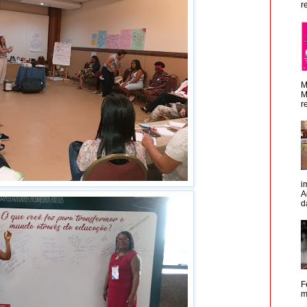
r
M
M
r
i
A
d
F
m