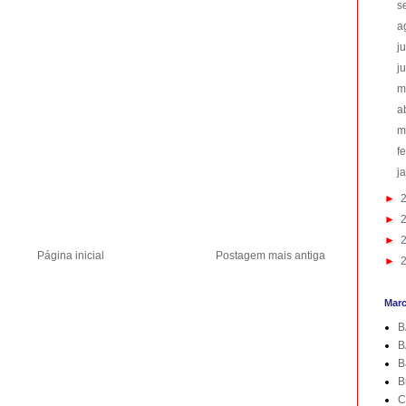
s
a
j
j
m
a
m
f
j
►
►
►
Página inicial
Postagem mais antiga
►
Mar
B
B
B
B
C