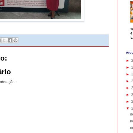
s
e
E
Arqu
o:
►
►
rio
►
►
oderação.
►
►
►
▼
d
n
o