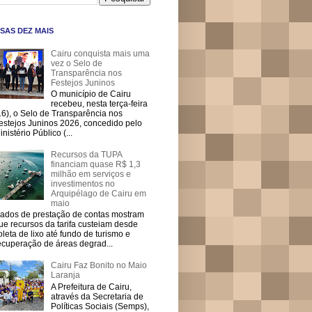
SAS DEZ MAIS
Cairu conquista mais uma
vez o Selo de
Transparência nos
Festejos Juninos
O município de Cairu
recebeu, nesta terça-feira
16), o Selo de Transparência nos
estejos Juninos 2026, concedido pelo
inistério Público (...
Recursos da TUPA
financiam quase R$ 1,3
milhão em serviços e
investimentos no
Arquipélago de Cairu em
maio
ados de prestação de contas mostram
ue recursos da tarifa custeiam desde
oleta de lixo até fundo de turismo e
ecuperação de áreas degrad...
Cairu Faz Bonito no Maio
Laranja
A Prefeitura de Cairu,
através da Secretaria de
Políticas Sociais (Semps),