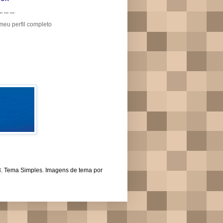
.. ... ...
meu perfil completo
43. Tema Simples. Imagens de tema por