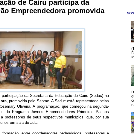
ação de Cairu participa da
ão Empreendedora promovida
NOS
(
F
M
D
a participação da Secretaria da Educação de Cairu (Seduc) na
q
c
ora
, promovida pelo Sebrae. A Seduc está representada pelas
r
 Rosemary Oliveira. A programação, que começou na segunda-
adores do Programa Jovens Empreendedores Primeiros Passos
a professores de seus respectivos municípios, que, por sua
lunos em sala de aula.
 formação, entre coordenadores pedagógicos, professores e