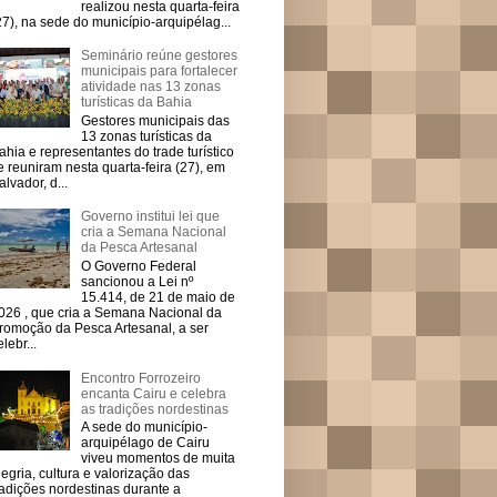
realizou nesta quarta-feira
27), na sede do município-arquipélag...
Seminário reúne gestores
municipais para fortalecer
atividade nas 13 zonas
turísticas da Bahia
Gestores municipais das
13 zonas turísticas da
ahia e representantes do trade turístico
e reuniram nesta quarta-feira (27), em
alvador, d...
Governo institui lei que
cria a Semana Nacional
da Pesca Artesanal
O Governo Federal
sancionou a Lei nº
15.414, de 21 de maio de
026 , que cria a Semana Nacional da
romoção da Pesca Artesanal, a ser
elebr...
Encontro Forrozeiro
encanta Cairu e celebra
as tradições nordestinas
A sede do município-
arquipélago de Cairu
viveu momentos de muita
legria, cultura e valorização das
radições nordestinas durante a