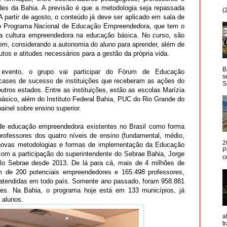
des da Bahia. A previsão é que a metodologia seja repassada
(
 A partir de agosto, o conteúdo já deve ser aplicado em sala de
o Programa Nacional de Educação Empreendedora, que tem o
 a cultura empreendedora na educação básica. No curso, são
em, considerando a autonomia do aluno para aprender, além de
utos e atitudes necessários para a gestão da própria vida.
B
e evento, o grupo vai participar do Fórum de Educação
s
cases de sucesso de instituições que receberam as ações do
S
tros estados. Entre as instituições, estão as escolas Marízia
básico, além do Instituto Federal Bahia, PUC do Rio Grande do
painel sobre ensino superior.
 de educação empreendedora existentes no Brasil como forma
 professores dos quatro níveis de ensino (fundamental, médio,
2
r novas metodologias e formas de implementação da Educação
P
om a participação do superintendente do Sebrae Bahia, Jorge
c
o Sebrae desde 2013. De lá para cá, mais de 4 milhões de
ém de 200 potenciais empreendedores e 165.498 professores,
s atendidas em todo país. Somente ano passado, foram 958.881
es. Na Bahia, o programa hoje está em 133 municípios, já
 alunos.
a
t