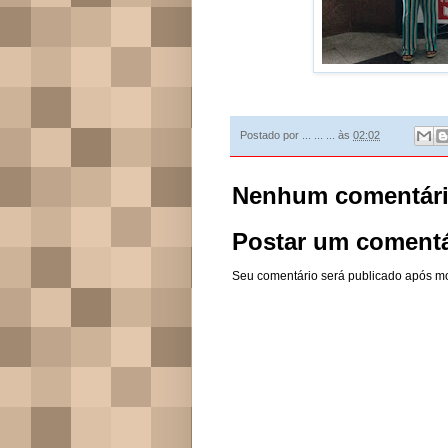
Postado por
... ... ...
às
02:02
Nenhum comentári
Postar um comentá
Seu comentário será publicado após m