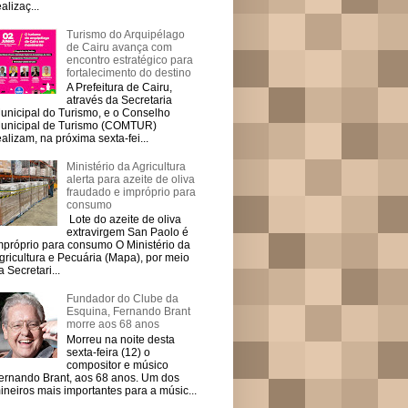
ealizaç...
Turismo do Arquipélago
de Cairu avança com
encontro estratégico para
fortalecimento do destino
A Prefeitura de Cairu,
através da Secretaria
unicipal do Turismo, e o Conselho
unicipal de Turismo (COMTUR)
ealizam, na próxima sexta-fei...
Ministério da Agricultura
alerta para azeite de oliva
fraudado e impróprio para
consumo
Lote do azeite de oliva
extravirgem San Paolo é
mpróprio para consumo O Ministério da
gricultura e Pecuária (Mapa), por meio
a Secretari...
Fundador do Clube da
Esquina, Fernando Brant
morre aos 68 anos
Morreu na noite desta
sexta-feira (12) o
compositor e músico
ernando Brant, aos 68 anos. Um dos
ineiros mais importantes para a músic...