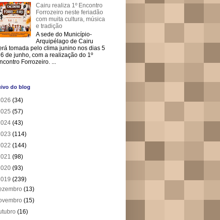
Cairu realiza 1º Encontro
Forrozeiro neste feriadão
com muita cultura, música
e tradição
A sede do Município-
Arquipélago de Cairu
erá tomada pelo clima junino nos dias 5
 6 de junho, com a realização do 1º
ncontro Forrozeiro. ...
ivo do blog
2026
(34)
2025
(57)
2024
(43)
2023
(114)
2022
(144)
2021
(98)
2020
(93)
2019
(239)
ezembro
(13)
ovembro
(15)
utubro
(16)