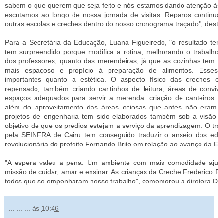
sabem o que querem que seja feito e nós estamos dando atenção às
escutamos ao longo de nossa jornada de visitas. Reparos contin
outras escolas e creches dentro do nosso cronograma traçado", des
Para a Secretária da Educação, Luana Figueiredo, "o resultado t
tem surpreendido porque modifica a rotina, melhorando o trabalho
dos professores, quanto das merendeiras, já que as cozinhas tem 
mais espaçoso e propício à preparação de alimentos. Esses
importantes quanto a estética. O aspecto físico das creches 
repensado, também criando cantinhos de leitura, áreas de convi
espaços adequados para servir a merenda, criação de canteiros d
além do aproveitamento das áreas ociosas que antes não eram 
projetos de engenharia tem sido elaborados também sob a visão
objetivo de que os prédios estejam a serviço da aprendizagem. O t
pela SEINFRA de Cairu tem conseguido traduzir o anseio dos ed
revolucionária do prefeito Fernando Brito em relação ao avanço da
"A espera valeu a pena. Um ambiente com mais comodidade aj
missão de cuidar, amar e ensinar. As crianças da Creche Frederico
todos que se empenharam nesse trabalho", comemorou a diretora 
... ... ...
às
10:46