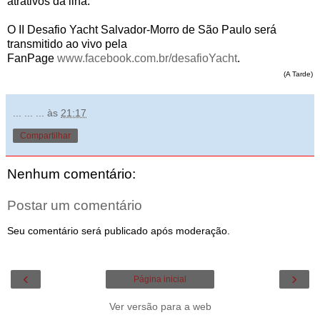
atrativos da ilha.
O II Desafio Yacht Salvador-Morro de São Paulo será
transmitido ao vivo pela
FanPage
www.facebook.com.br/desafioYacht
.
(A Tarde)
... ... ...
às
21:17
Compartilhar
Nenhum comentário:
Postar um comentário
Seu comentário será publicado após moderação.
‹
›
Página inicial
Ver versão para a web