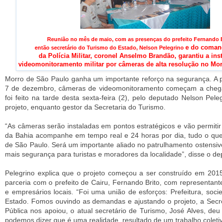
Reunião no mês de maio, com as presenças do prefeito Fernando B
e do
comand
então secretário do Turismo do Estado, Nelson Pelegrino
da Polícia Militar, coronel Anselmo Brandão,
garantiu
a ins
videomonitoramento
militar por câmeras
de alta resolução no Mo
Morro de São Paulo ganha um importante reforço na segurança. A p
7 de dezembro, câmeras de videomonitoramento começam a chegar
foi feito na tarde desta sexta-feira (2), pelo deputado Nelson Peleg
projeto, enquanto gestor da Secretaria do Turismo.
“As câmeras serão instaladas em pontos estratégicos e vão permitir q
da Bahia acompanhe em tempo real e 24 horas por dia, tudo o qu
de São Paulo. Será um importante aliado no patrulhamento ostensivo
mais segurança para turistas e moradores da localidade”, disse o de
Pelegrino explica que o projeto começou a ser construído em 2015
parceria com o prefeito de Cairu, Fernando Brito, com representante
e empresários locais. “Foi uma união de esforços: Prefeitura, so
Estado. Fomos ouvindo as demandas e ajustando o projeto, a Secr
Pública nos apoiou, o atual secretário de Turismo, José Alves, deu
podemos dizer que é uma realidade, resultado de um trabalho coleti