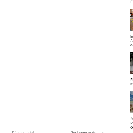
E
i
A
d
F
m
2
P
c
Página inicial
Postagem mais antiga