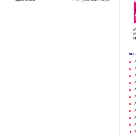
M
M
r
Arqu
►
►
►
►
►
►
►
►
►
►
▼