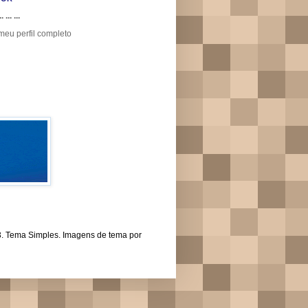
.. ... ...
meu perfil completo
43. Tema Simples. Imagens de tema por