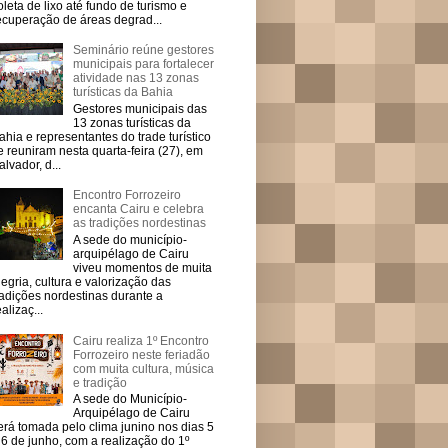
oleta de lixo até fundo de turismo e
ecuperação de áreas degrad...
Seminário reúne gestores
municipais para fortalecer
atividade nas 13 zonas
turísticas da Bahia
Gestores municipais das
13 zonas turísticas da
ahia e representantes do trade turístico
e reuniram nesta quarta-feira (27), em
alvador, d...
Encontro Forrozeiro
encanta Cairu e celebra
as tradições nordestinas
A sede do município-
arquipélago de Cairu
viveu momentos de muita
legria, cultura e valorização das
radições nordestinas durante a
ealizaç...
Cairu realiza 1º Encontro
Forrozeiro neste feriadão
com muita cultura, música
e tradição
A sede do Município-
Arquipélago de Cairu
erá tomada pelo clima junino nos dias 5
 6 de junho, com a realização do 1º