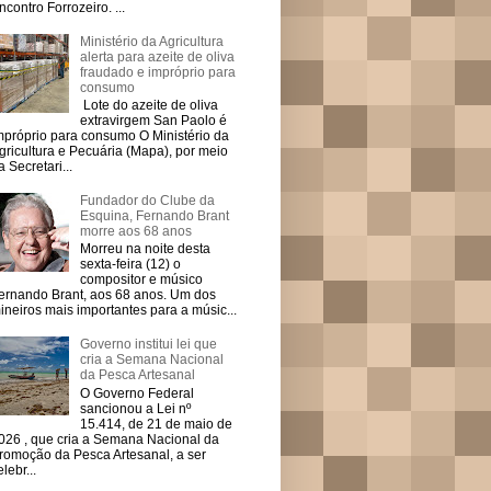
ncontro Forrozeiro. ...
Ministério da Agricultura
alerta para azeite de oliva
fraudado e impróprio para
consumo
Lote do azeite de oliva
extravirgem San Paolo é
mpróprio para consumo O Ministério da
gricultura e Pecuária (Mapa), por meio
a Secretari...
Fundador do Clube da
Esquina, Fernando Brant
morre aos 68 anos
Morreu na noite desta
sexta-feira (12) o
compositor e músico
ernando Brant, aos 68 anos. Um dos
ineiros mais importantes para a músic...
Governo institui lei que
cria a Semana Nacional
da Pesca Artesanal
O Governo Federal
sancionou a Lei nº
15.414, de 21 de maio de
026 , que cria a Semana Nacional da
romoção da Pesca Artesanal, a ser
elebr...