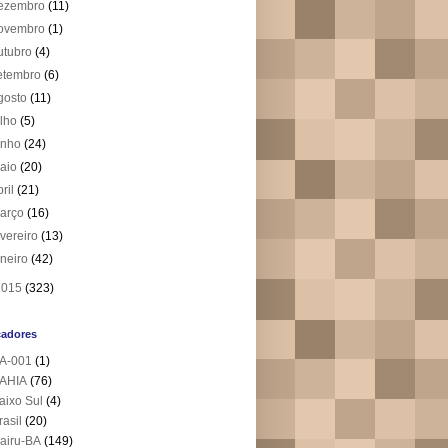
ezembro
(11)
ovembro
(1)
utubro
(4)
etembro
(6)
gosto
(11)
ulho
(5)
unho
(24)
aio
(20)
bril
(21)
arço
(16)
evereiro
(13)
aneiro
(42)
2015
(323)
cadores
A-001
(1)
AHIA
(76)
aixo Sul
(4)
rasil
(20)
airu-BA
(149)