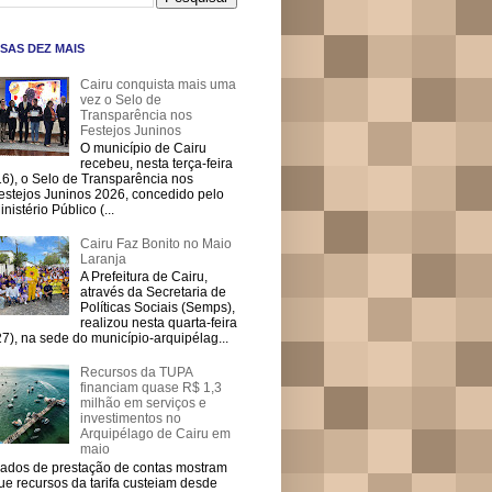
SAS DEZ MAIS
Cairu conquista mais uma
vez o Selo de
Transparência nos
Festejos Juninos
O município de Cairu
recebeu, nesta terça-feira
16), o Selo de Transparência nos
estejos Juninos 2026, concedido pelo
inistério Público (...
Cairu Faz Bonito no Maio
Laranja
A Prefeitura de Cairu,
através da Secretaria de
Políticas Sociais (Semps),
realizou nesta quarta-feira
27), na sede do município-arquipélag...
Recursos da TUPA
financiam quase R$ 1,3
milhão em serviços e
investimentos no
Arquipélago de Cairu em
maio
ados de prestação de contas mostram
ue recursos da tarifa custeiam desde