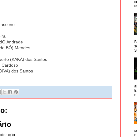
c
r
asceno
ira
O Andrade
B
s
do BÓ) Mendes
S
lberto (KAKÁ) dos Santos
 Cardoso
DIVA) dos Santos
a
t
r
o:
rio
s
oderação.
e