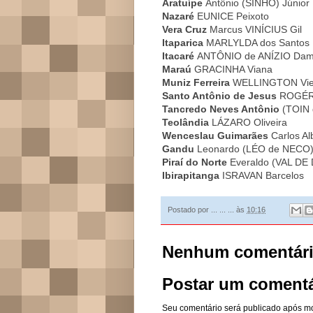
Aratuípe
Antônio (SINHO) Júnior
Nazaré
EUNICE Peixoto
Vera Cruz
Marcus VINÍCIUS Gil
Itaparica
MARLYLDA dos Santos
Itacaré
ANTÔNIO de ANÍZIO Dam
Maraú
GRACINHA Viana
Muniz Ferreira
WELLINGTON Vie
Santo Antônio de Jesus
ROGÉRI
Tancredo Neves Antônio
(TOIN 
Teolândia
LÁZARO Oliveira
Wenceslau Guimarães
Carlos A
Gandu
Leonardo (LÉO de NECO)
Piraí do Norte
Everaldo (VAL DE 
Ibirapitanga
ISRAVAN Barcelos
Postado por
... ... ...
às
10:16
Nenhum comentári
Postar um comentá
Seu comentário será publicado após m