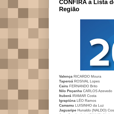
CONFIRA a Lista d
Região
Valença
RICARDO Moura
Taperoá
ROSIVAL Lopes
Cairu
FERNANDO Brito
Nilo Peçanha
CARLOS Azevedo
Ituberá
IRAMAR Costa
Igrapiúna
LÉO Ramos
Camamu
LUISINHO da Luz
Jaguaripe
Hunaldo (NALDO) Cos