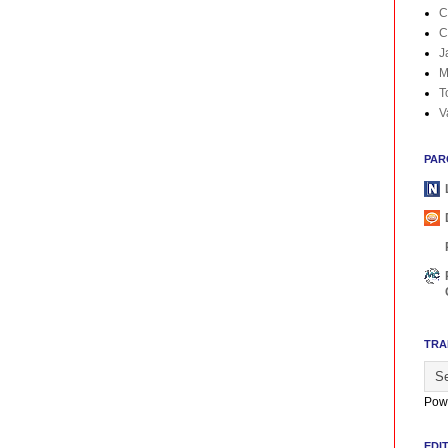
C
C
J
M
T
V
PAR
TRA
Pow
EDI