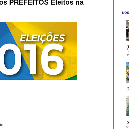
os PREFEITOS Eleitos na
NOS
(
F
M
(
D
ta
q