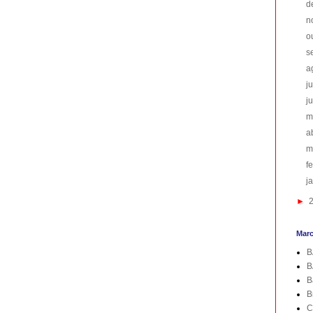
d
n
o
s
a
j
j
m
a
m
f
j
►
Mar
B
B
B
B
C