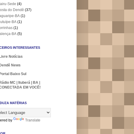
airu-Sede
(4)
osta do Dendê
(37)
aguaripe-BA
(1)
utuípe-BA
(1)
orrinhas
(1)
alença-BA
(5)
CEIROS INTERESSANTES
Livre Notícias
Dendê News
Portal Baixo Sul
Rádio MC | Ituberá | BA |
CONECTADA EM VOCÊ!
DUZA MATÉRIAS
ered by
Translate
TOR