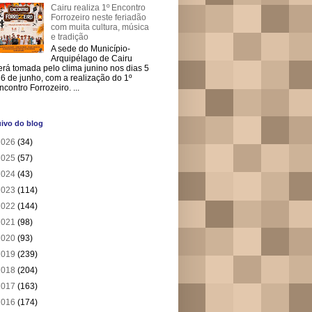
Cairu realiza 1º Encontro
Forrozeiro neste feriadão
com muita cultura, música
e tradição
A sede do Município-
Arquipélago de Cairu
erá tomada pelo clima junino nos dias 5
 6 de junho, com a realização do 1º
ncontro Forrozeiro. ...
ivo do blog
2026
(34)
2025
(57)
2024
(43)
2023
(114)
2022
(144)
2021
(98)
2020
(93)
2019
(239)
2018
(204)
2017
(163)
2016
(174)