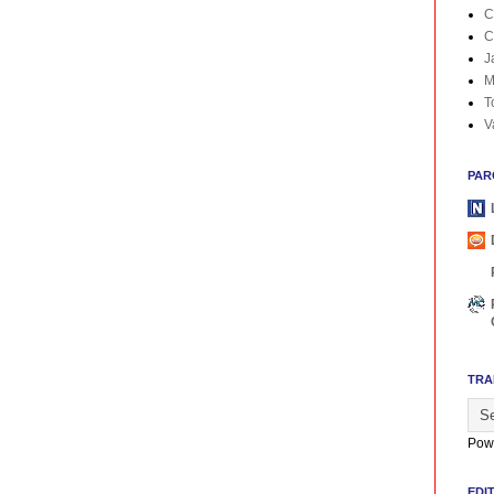
C
C
J
M
T
V
PAR
TRA
Pow
EDI