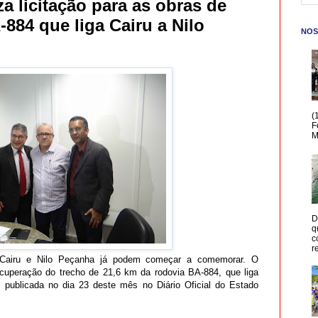
a licitação para as obras de
884 que liga Cairu a Nilo
NOS
(
F
M
D
q
c
r
 Cairu e Nilo Peçanha já podem começar a comemorar. O
ecuperação do trecho de 21,6 km da rodovia BA-884, que liga
i publicada no dia 23 deste mês no Diário Oficial do Estado