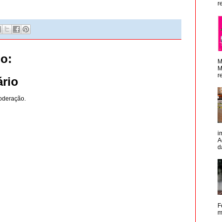
r
o:
M
M
r
rio
oderação.
i
A
d
F
m