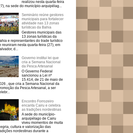
realizou nesta quarta-feira
27), na sede do município-arquipélag...
Seminário reúne gestores
municipais para fortalecer
atividade nas 13 zonas
turísticas da Bahia
Gestores municipais das
13 zonas turísticas da
ahia e representantes do trade turístico
e reuniram nesta quarta-feira (27), em
alvador, d...
Governo institui lei que
cria a Semana Nacional
da Pesca Artesanal
O Governo Federal
sancionou a Lei nº
15.414, de 21 de maio de
026 , que cria a Semana Nacional da
romoção da Pesca Artesanal, a ser
elebr...
Encontro Forrozeiro
encanta Cairu e celebra
as tradições nordestinas
A sede do município-
arquipélago de Cairu
viveu momentos de muita
legria, cultura e valorização das
radições nordestinas durante a