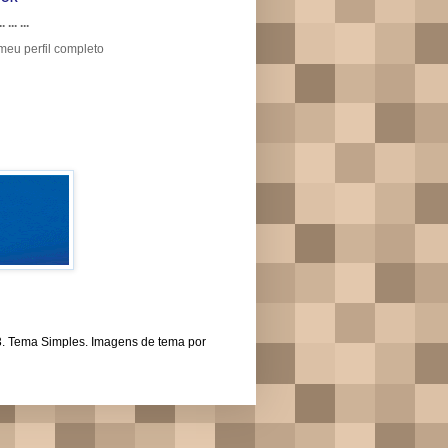
.. ... ...
meu perfil completo
43. Tema Simples. Imagens de tema por