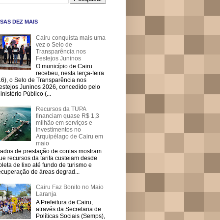
SAS DEZ MAIS
Cairu conquista mais uma
vez o Selo de
Transparência nos
Festejos Juninos
O município de Cairu
recebeu, nesta terça-feira
16), o Selo de Transparência nos
estejos Juninos 2026, concedido pelo
inistério Público (...
Recursos da TUPA
financiam quase R$ 1,3
milhão em serviços e
investimentos no
Arquipélago de Cairu em
maio
ados de prestação de contas mostram
ue recursos da tarifa custeiam desde
oleta de lixo até fundo de turismo e
ecuperação de áreas degrad...
Cairu Faz Bonito no Maio
Laranja
A Prefeitura de Cairu,
através da Secretaria de
Políticas Sociais (Semps),