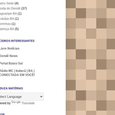
airu-Sede
(4)
osta do Dendê
(37)
aguaripe-BA
(1)
utuípe-BA
(1)
orrinhas
(1)
alença-BA
(5)
CEIROS INTERESSANTES
Livre Notícias
Dendê News
Portal Baixo Sul
Rádio MC | Ituberá | BA |
CONECTADA EM VOCÊ!
DUZA MATÉRIAS
ered by
Translate
TOR