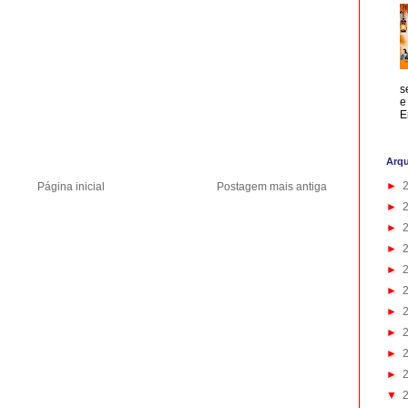
s
e
E
Arqu
►
Página inicial
Postagem mais antiga
►
►
►
►
►
►
►
►
►
▼