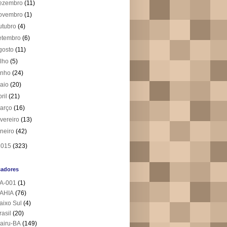
ezembro
(11)
ovembro
(1)
utubro
(4)
etembro
(6)
gosto
(11)
ulho
(5)
unho
(24)
aio
(20)
bril
(21)
arço
(16)
evereiro
(13)
aneiro
(42)
2015
(323)
cadores
A-001
(1)
AHIA
(76)
aixo Sul
(4)
rasil
(20)
airu-BA
(149)