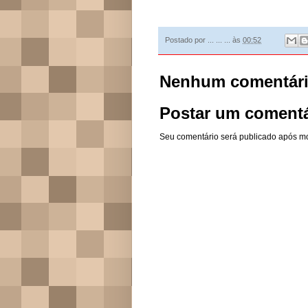
Postado por
... ... ...
às
00:52
Nenhum comentári
Postar um comentá
Seu comentário será publicado após m