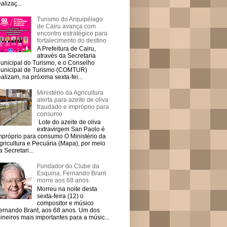
ealizaç...
Turismo do Arquipélago
de Cairu avança com
encontro estratégico para
fortalecimento do destino
A Prefeitura de Cairu,
através da Secretaria
unicipal do Turismo, e o Conselho
unicipal de Turismo (COMTUR)
ealizam, na próxima sexta-fei...
Ministério da Agricultura
alerta para azeite de oliva
fraudado e impróprio para
consumo
Lote do azeite de oliva
extravirgem San Paolo é
mpróprio para consumo O Ministério da
gricultura e Pecuária (Mapa), por meio
a Secretari...
Fundador do Clube da
Esquina, Fernando Brant
morre aos 68 anos
Morreu na noite desta
sexta-feira (12) o
compositor e músico
ernando Brant, aos 68 anos. Um dos
ineiros mais importantes para a músic...