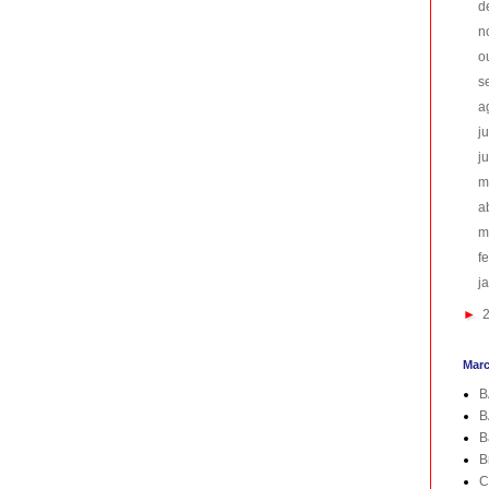
d
n
o
s
a
j
j
m
a
m
f
j
►
Mar
B
B
B
B
C