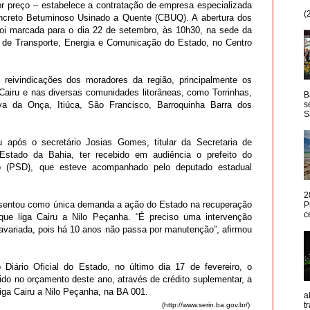
r preço – estabelece a contratação de empresa especializada
(
creto Betuminoso Usinado a Quente (CBUQ). A abertura dos
oi marcada para o dia 22 de setembro, às 10h30, na sede da
ra) de Transporte, Energia e Comunicação do Estado, no Centro
 reivindicações dos moradores da região, principalmente os
Cairu e nas diversas comunidades litorâneas, como Torrinhas,
B
va da Onça, Itiúca, São Francisco, Barroquinha Barra dos
s
S
u após o secretário Josias Gomes, titular da Secretaria de
o Estado da Bahia, ter recebido em audiência o prefeito do
to (PSD), que esteve acompanhado pelo deputado estadual
2
resentou como única demanda a ação do Estado na recuperação
P
c
ue liga Cairu a Nilo Peçanha. “É preciso uma intervenção
 avariada, pois há 10 anos não passa por manutenção”, afirmou
 Diário Oficial do Estado, no último dia 17 de fevereiro, o
ido no orçamento deste ano, através de crédito suplementar, a
liga Cairu a Nilo Peçanha, na BA 001.
a
t
(http://www.serin.ba.gov.br/)