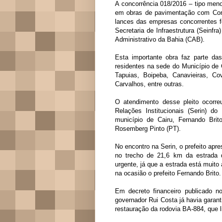
A concorrência 018/2016 – tipo meno
em obras de pavimentação com Con
lances das empresas concorrentes f
Secretaria de Infraestrutura (Seinf
Administrativo da Bahia (CAB).
Esta importante obra faz parte das
residentes na sede do Município de 
Tapuias, Boipeba, Canavieiras, Co
Carvalhos, entre outras.
O atendimento desse pleito ocorre
Relações Institucionais (Serin) d
município de Cairu, Fernando Bri
Rosemberg Pinto (PT).
No encontro na Serin, o prefeito ap
no trecho de 21,6 km da estrada q
urgente, já que a estrada está muito
na ocasião o prefeito Fernando Brito.
Em decreto financeiro publicado no
governador Rui Costa já havia garant
restauração da rodovia BA-884, que 