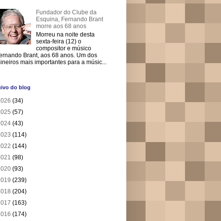
Fundador do Clube da
Esquina, Fernando Brant
morre aos 68 anos
Morreu na noite desta
sexta-feira (12) o
compositor e músico
ernando Brant, aos 68 anos. Um dos
ineiros mais importantes para a músic...
ivo do blog
2026
(34)
2025
(57)
2024
(43)
2023
(114)
2022
(144)
2021
(98)
2020
(93)
2019
(239)
2018
(204)
2017
(163)
2016
(174)