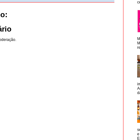
c
o:
rio
M
oderação.
M
r
i
A
d
s
e
E