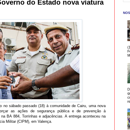
overno do Estado nova viatura
NOS
(
F
M
D
q
c
r
do no sábado passado (18) à comunidade de Cairu, uma nova
reforçar as ações de segurança pública e de prevenção à
 na BA 884, Torrinhas e adjacências. A entrega aconteceu na
ia Militar (CIPM), em Valença.