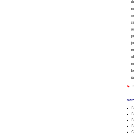
d
n
o
s
a
j
j
m
a
m
f
j
►
Mar
B
B
B
B
C