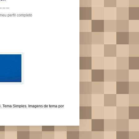
.. ... ...
meu perfil completo
43. Tema Simples. Imagens de tema por