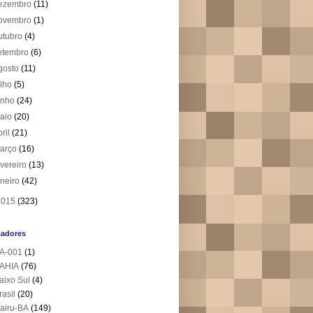
ezembro
(11)
ovembro
(1)
utubro
(4)
etembro
(6)
gosto
(11)
ulho
(5)
unho
(24)
aio
(20)
bril
(21)
arço
(16)
evereiro
(13)
aneiro
(42)
2015
(323)
cadores
A-001
(1)
AHIA
(76)
aixo Sul
(4)
rasil
(20)
airu-BA
(149)