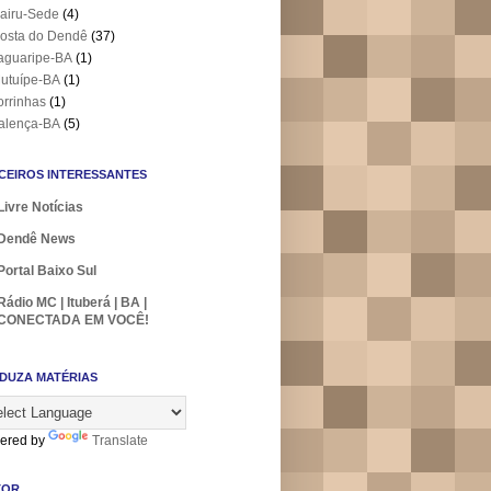
airu-Sede
(4)
osta do Dendê
(37)
aguaripe-BA
(1)
utuípe-BA
(1)
orrinhas
(1)
alença-BA
(5)
CEIROS INTERESSANTES
Livre Notícias
Dendê News
Portal Baixo Sul
Rádio MC | Ituberá | BA |
CONECTADA EM VOCÊ!
DUZA MATÉRIAS
ered by
Translate
TOR