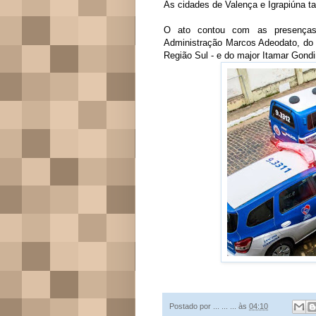
As cidades de Valença e Igrapiúna 
O ato contou com as presenças d
Administração Marcos Adeodato, do 
Região Sul - e do major Itamar Gond
Postado por
... ... ...
às
04:10