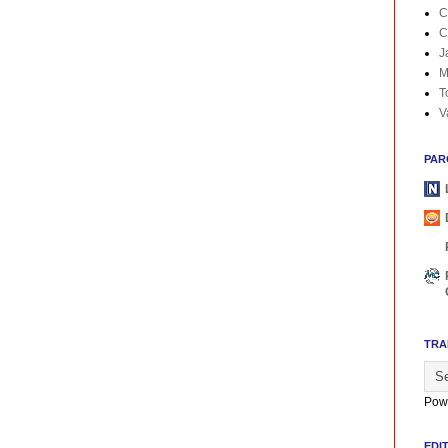
C
C
J
M
T
V
PAR
TRA
Pow
EDI