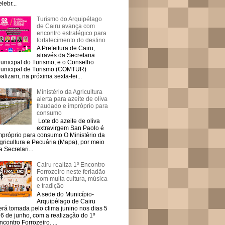
elebr...
Turismo do Arquipélago
de Cairu avança com
encontro estratégico para
fortalecimento do destino
A Prefeitura de Cairu,
através da Secretaria
unicipal do Turismo, e o Conselho
unicipal de Turismo (COMTUR)
ealizam, na próxima sexta-fei...
Ministério da Agricultura
alerta para azeite de oliva
fraudado e impróprio para
consumo
Lote do azeite de oliva
extravirgem San Paolo é
mpróprio para consumo O Ministério da
gricultura e Pecuária (Mapa), por meio
a Secretari...
Cairu realiza 1º Encontro
Forrozeiro neste feriadão
com muita cultura, música
e tradição
A sede do Município-
Arquipélago de Cairu
erá tomada pelo clima junino nos dias 5
 6 de junho, com a realização do 1º
ncontro Forrozeiro. ...