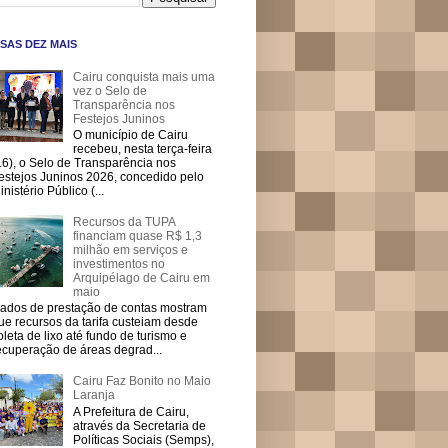
SAS DEZ MAIS
Cairu conquista mais uma
vez o Selo de
Transparência nos
Festejos Juninos
O município de Cairu
recebeu, nesta terça-feira
16), o Selo de Transparência nos
estejos Juninos 2026, concedido pelo
inistério Público (...
Recursos da TUPA
financiam quase R$ 1,3
milhão em serviços e
investimentos no
Arquipélago de Cairu em
maio
ados de prestação de contas mostram
ue recursos da tarifa custeiam desde
oleta de lixo até fundo de turismo e
ecuperação de áreas degrad...
Cairu Faz Bonito no Maio
Laranja
A Prefeitura de Cairu,
através da Secretaria de
Políticas Sociais (Semps),