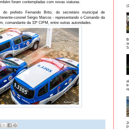
também foram contempladas com novas viaturas.
(
o prefeito Fernando Brito, do secretário municipal de
tenente-coronel Sérgio Marcos - representando o Comando da
im, comandante da 33ª CIPM, entre outras autoridades.
B
s
S
a
t
r
2
P