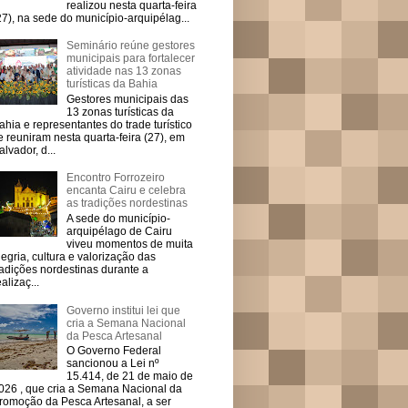
realizou nesta quarta-feira
27), na sede do município-arquipélag...
Seminário reúne gestores
municipais para fortalecer
atividade nas 13 zonas
turísticas da Bahia
Gestores municipais das
13 zonas turísticas da
ahia e representantes do trade turístico
e reuniram nesta quarta-feira (27), em
alvador, d...
Encontro Forrozeiro
encanta Cairu e celebra
as tradições nordestinas
A sede do município-
arquipélago de Cairu
viveu momentos de muita
legria, cultura e valorização das
radições nordestinas durante a
ealizaç...
Governo institui lei que
cria a Semana Nacional
da Pesca Artesanal
O Governo Federal
sancionou a Lei nº
15.414, de 21 de maio de
026 , que cria a Semana Nacional da
romoção da Pesca Artesanal, a ser