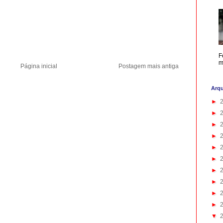
F
m
Página inicial
Postagem mais antiga
Arqu
►
►
►
►
►
►
►
►
►
►
▼