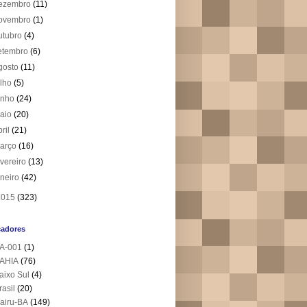
ezembro
(11)
ovembro
(1)
utubro
(4)
etembro
(6)
gosto
(11)
ulho
(5)
unho
(24)
aio
(20)
bril
(21)
arço
(16)
evereiro
(13)
aneiro
(42)
2015
(323)
cadores
A-001
(1)
AHIA
(76)
aixo Sul
(4)
rasil
(20)
airu-BA
(149)