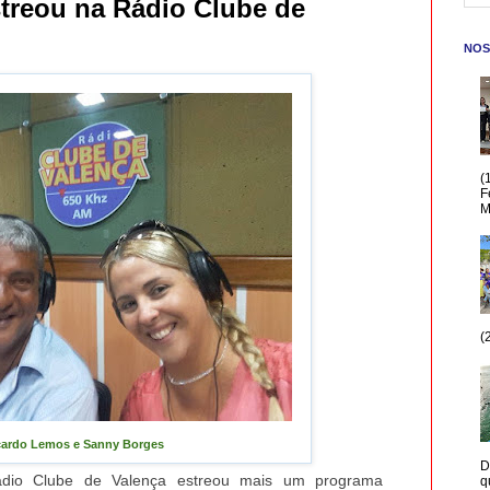
reou na Rádio Clube de
NOS
(
F
M
(
cardo Lemos e Sanny Borges
D
Rádio Clube de Valença estreou mais um programa
q