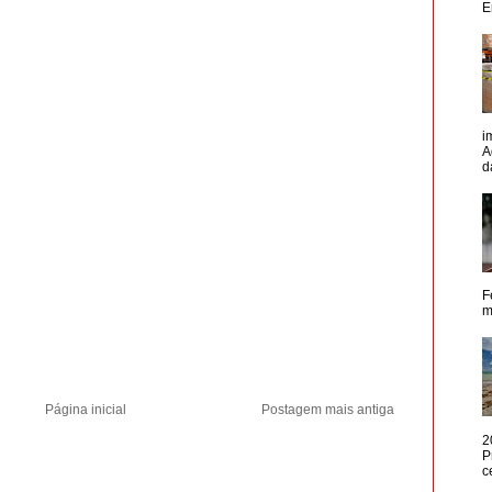
E
i
A
d
F
m
Página inicial
Postagem mais antiga
2
P
c