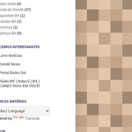
airu-Sede
(4)
osta do Dendê
(37)
aguaripe-BA
(1)
utuípe-BA
(1)
orrinhas
(1)
alença-BA
(5)
CEIROS INTERESSANTES
Livre Notícias
Dendê News
Portal Baixo Sul
Rádio MC | Ituberá | BA |
CONECTADA EM VOCÊ!
DUZA MATÉRIAS
ered by
Translate
TOR