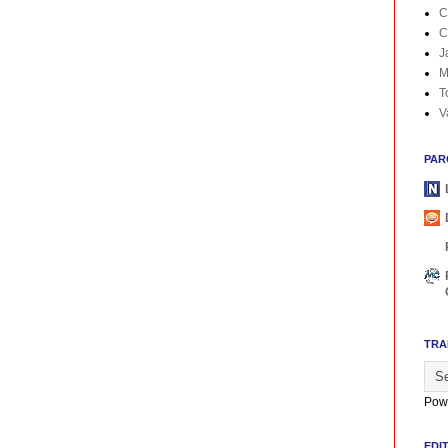
C
C
J
M
T
V
PAR
TRA
Pow
EDI