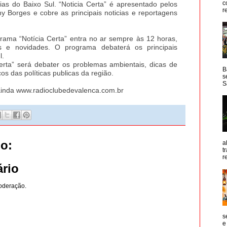
c
ícias do Baixo Sul. “Noticia Certa” é apresentado pelos
r
y Borges e cobre as principais noticias e reportagens
ama “Notícia Certa” entra no ar sempre às 12 horas,
s e novidades. O programa debaterá os principais
l.
erta” será debater os problemas ambientais, dicas de
B
os das políticas publicas da região.
s
S
ainda www.radioclubedevalenca.com.br
o:
a
t
r
rio
oderação.
s
e