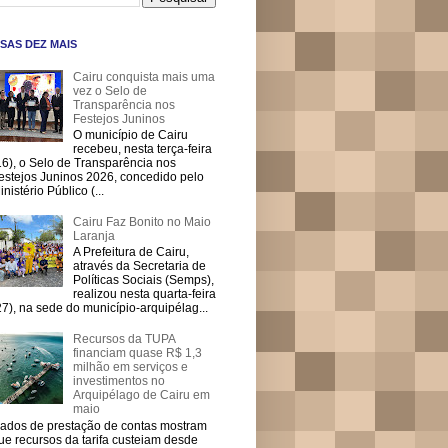
SAS DEZ MAIS
Cairu conquista mais uma
vez o Selo de
Transparência nos
Festejos Juninos
O município de Cairu
recebeu, nesta terça-feira
16), o Selo de Transparência nos
estejos Juninos 2026, concedido pelo
inistério Público (...
Cairu Faz Bonito no Maio
Laranja
A Prefeitura de Cairu,
através da Secretaria de
Políticas Sociais (Semps),
realizou nesta quarta-feira
27), na sede do município-arquipélag...
Recursos da TUPA
financiam quase R$ 1,3
milhão em serviços e
investimentos no
Arquipélago de Cairu em
maio
ados de prestação de contas mostram
ue recursos da tarifa custeiam desde