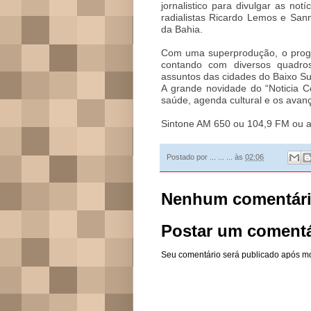
jornalistico para divulgar as not
radialistas Ricardo Lemos e Sann
da Bahia.
Com uma superprodução, o progr
contando com diversos quadro
assuntos das cidades do Baixo Su
A grande novidade do “Noticia C
saúde, agenda cultural e os avanç
Sintone AM 650 ou 104,9 FM ou 
Postado por
... ... ...
às
02:06
Nenhum comentári
Postar um comentá
Seu comentário será publicado após m