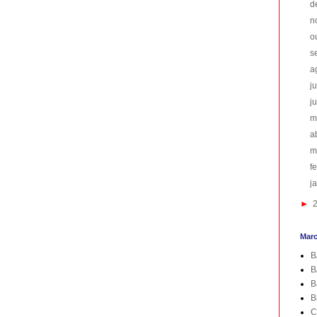
d
n
o
s
a
j
j
m
a
m
f
j
►
Mar
B
B
B
B
C