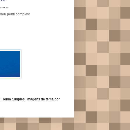
.. ... ...
meu perfil completo
43. Tema Simples. Imagens de tema por