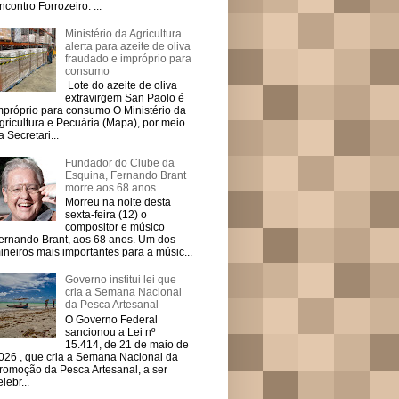
ncontro Forrozeiro. ...
Ministério da Agricultura
alerta para azeite de oliva
fraudado e impróprio para
consumo
Lote do azeite de oliva
extravirgem San Paolo é
mpróprio para consumo O Ministério da
gricultura e Pecuária (Mapa), por meio
a Secretari...
Fundador do Clube da
Esquina, Fernando Brant
morre aos 68 anos
Morreu na noite desta
sexta-feira (12) o
compositor e músico
ernando Brant, aos 68 anos. Um dos
ineiros mais importantes para a músic...
Governo institui lei que
cria a Semana Nacional
da Pesca Artesanal
O Governo Federal
sancionou a Lei nº
15.414, de 21 de maio de
026 , que cria a Semana Nacional da
romoção da Pesca Artesanal, a ser
elebr...