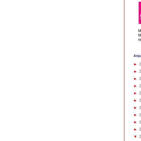
M
M
r
Arqu
►
►
►
►
►
►
►
►
►
►
▼