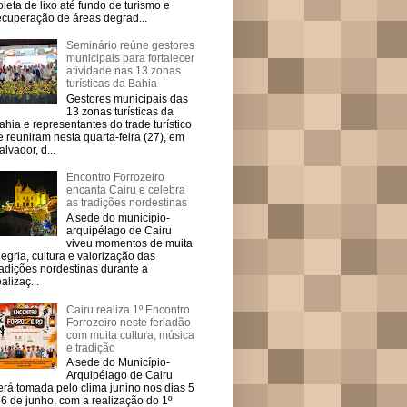
oleta de lixo até fundo de turismo e
ecuperação de áreas degrad...
Seminário reúne gestores
municipais para fortalecer
atividade nas 13 zonas
turísticas da Bahia
Gestores municipais das
13 zonas turísticas da
ahia e representantes do trade turístico
e reuniram nesta quarta-feira (27), em
alvador, d...
Encontro Forrozeiro
encanta Cairu e celebra
as tradições nordestinas
A sede do município-
arquipélago de Cairu
viveu momentos de muita
legria, cultura e valorização das
radições nordestinas durante a
ealizaç...
Cairu realiza 1º Encontro
Forrozeiro neste feriadão
com muita cultura, música
e tradição
A sede do Município-
Arquipélago de Cairu
erá tomada pelo clima junino nos dias 5
 6 de junho, com a realização do 1º