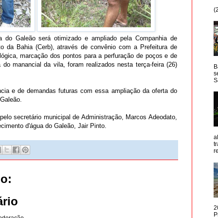
(
a do Galeão será otimizado e ampliado pela Companhia de
o da Bahia (Cerb), através de convênio com a Prefeitura de
lógica, marcação dos pontos para a perfuração de poços e de
o manancial da vila, foram realizados nesta terça-feira (26)
B
s
S
ia e de demandas futuras com essa ampliação da oferta do
 Galeão.
elo secretário municipal de Administração, Marcos Adeodato,
cimento d'água do Galeão, Jair Pinto.
a
t
r
o:
rio
2
P
oderação.