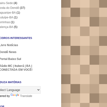
airu-Sede
(4)
osta do Dendê
(37)
aguaripe-BA
(1)
utuípe-BA
(1)
orrinhas
(1)
alença-BA
(5)
CEIROS INTERESSANTES
Livre Notícias
Dendê News
Portal Baixo Sul
Rádio MC | Ituberá | BA |
CONECTADA EM VOCÊ!
DUZA MATÉRIAS
ered by
Translate
TOR