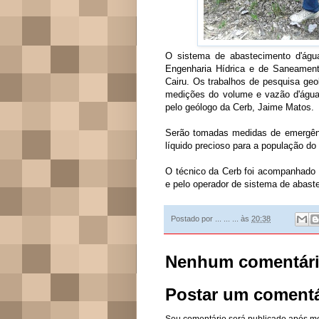
O sistema de abastecimento d'águ
Engenharia Hídrica e de Saneament
Cairu. Os trabalhos de pesquisa geo
medições do volume e vazão d'água d
pelo geólogo da Cerb, Jaime Matos.
Serão tomadas medidas de emergênc
líquido precioso para a população do
O técnico da Cerb foi acompanhado p
e pelo operador de sistema de abaste
Postado por
... ... ...
às
20:38
Nenhum comentári
Postar um comentá
Seu comentário será publicado após m