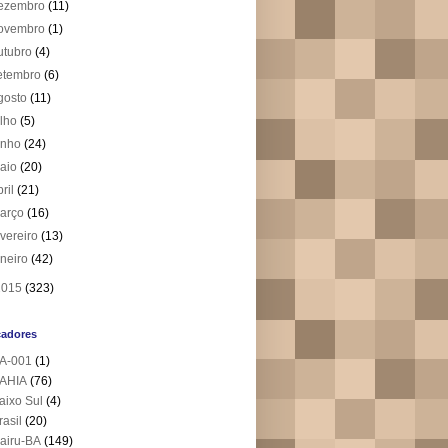
ezembro
(11)
ovembro
(1)
utubro
(4)
etembro
(6)
gosto
(11)
ulho
(5)
unho
(24)
aio
(20)
bril
(21)
arço
(16)
evereiro
(13)
aneiro
(42)
2015
(323)
cadores
A-001
(1)
AHIA
(76)
aixo Sul
(4)
rasil
(20)
airu-BA
(149)