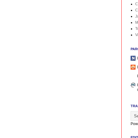
C
C
J
M
T
V
PAR
TRA
Pow
EDI