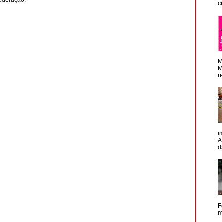
c
M
M
r
i
A
d
F
m