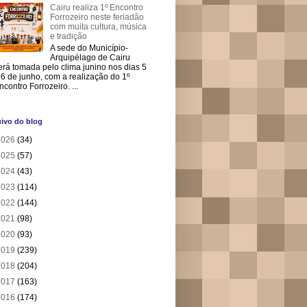
Cairu realiza 1º Encontro
Forrozeiro neste feriadão
com muita cultura, música
e tradição
A sede do Município-
Arquipélago de Cairu
erá tomada pelo clima junino nos dias 5
 6 de junho, com a realização do 1º
ncontro Forrozeiro. ...
ivo do blog
2026
(34)
2025
(57)
2024
(43)
2023
(114)
2022
(144)
2021
(98)
2020
(93)
2019
(239)
2018
(204)
2017
(163)
2016
(174)