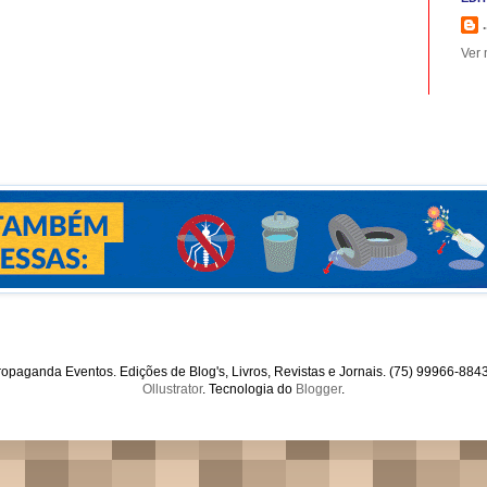
.
Ver 
opaganda Eventos. Edições de Blog's, Livros, Revistas e Jornais. (75) 99966-88
Ollustrator
. Tecnologia do
Blogger
.