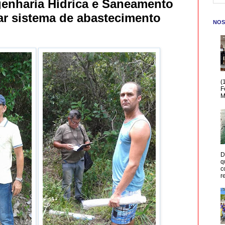
enharia Hídrica e Saneamento
ar sistema de abastecimento
NOS
(
F
M
D
q
c
r