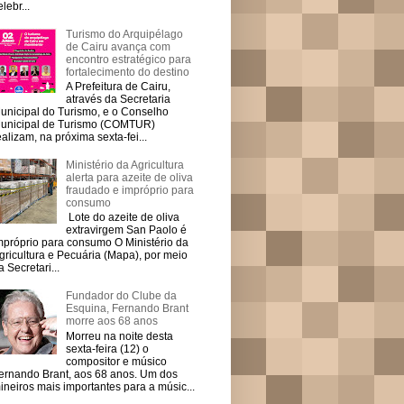
elebr...
Turismo do Arquipélago
de Cairu avança com
encontro estratégico para
fortalecimento do destino
A Prefeitura de Cairu,
através da Secretaria
unicipal do Turismo, e o Conselho
unicipal de Turismo (COMTUR)
ealizam, na próxima sexta-fei...
Ministério da Agricultura
alerta para azeite de oliva
fraudado e impróprio para
consumo
Lote do azeite de oliva
extravirgem San Paolo é
mpróprio para consumo O Ministério da
gricultura e Pecuária (Mapa), por meio
a Secretari...
Fundador do Clube da
Esquina, Fernando Brant
morre aos 68 anos
Morreu na noite desta
sexta-feira (12) o
compositor e músico
ernando Brant, aos 68 anos. Um dos
ineiros mais importantes para a músic...