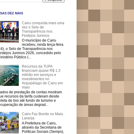
SAS DEZ MAIS
Cairu conquista mais uma
vez o Selo de
Transparência nos
Festejos Juninos
O município de Cairu
recebeu, nesta terça-feira
16), o Selo de Transparência nos
estejos Juninos 2026, concedido pelo
inistério Público (...
Recursos da TUPA
financiam quase R$ 1,3
milhão em serviços e
investimentos no
Arquipélago de Cairu em
maio
ados de prestação de contas mostram
ue recursos da tarifa custeiam desde
oleta de lixo até fundo de turismo e
ecuperação de áreas degrad...
Cairu Faz Bonito no Maio
Laranja
A Prefeitura de Cairu,
através da Secretaria de
Políticas Sociais (Semps),