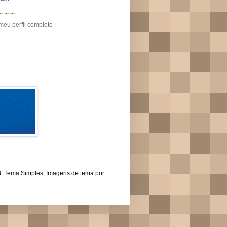
.. ... ...
meu perfil completo
43. Tema Simples. Imagens de tema por