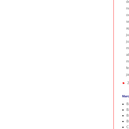
d
n
o
s
a
j
j
m
a
m
f
j
►
Mar
B
B
B
B
C