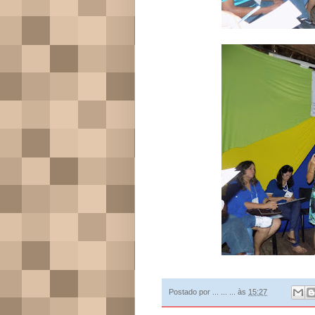
Postado por
... ... ...
às
15:27