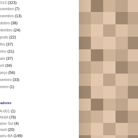
2015
(323)
ezembro
(7)
ovembro
(13)
utubro
(38)
etembro
(24)
gosto
(22)
ulho
(37)
unho
(21)
aio
(37)
bril
(34)
arço
(56)
evereiro
(33)
aneiro
(1)
cadores
A-001
(1)
AHIA
(76)
aixo Sul
(4)
rasil
(20)
airu-BA
(149)