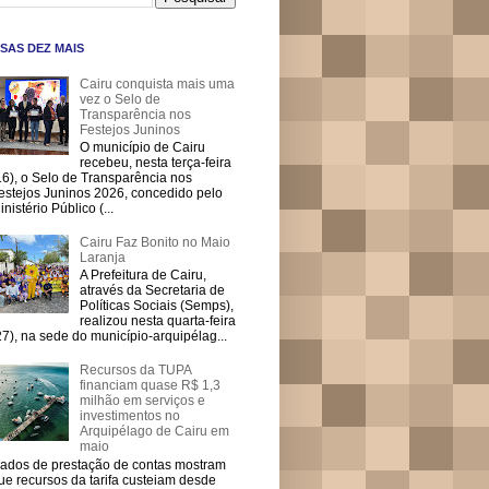
SAS DEZ MAIS
Cairu conquista mais uma
vez o Selo de
Transparência nos
Festejos Juninos
O município de Cairu
recebeu, nesta terça-feira
16), o Selo de Transparência nos
estejos Juninos 2026, concedido pelo
inistério Público (...
Cairu Faz Bonito no Maio
Laranja
A Prefeitura de Cairu,
através da Secretaria de
Políticas Sociais (Semps),
realizou nesta quarta-feira
27), na sede do município-arquipélag...
Recursos da TUPA
financiam quase R$ 1,3
milhão em serviços e
investimentos no
Arquipélago de Cairu em
maio
ados de prestação de contas mostram
ue recursos da tarifa custeiam desde