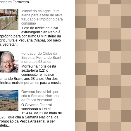
ncontro Forrozeiro. ...
Ministério da Agricultura
alerta para azeite de oliva
fraudado e impróprio para
consumo
Lote do azeite de oliva
extravirgem San Paolo é
mpróprio para consumo O Ministério da
gricultura e Pecuária (Mapa), por meio
a Secretari...
Fundador do Clube da
Esquina, Fernando Brant
morre aos 68 anos
Morreu na noite desta
sexta-feira (12) o
compositor e músico
ernando Brant, aos 68 anos. Um dos
ineiros mais importantes para a músic...
Governo institui lei que
cria a Semana Nacional
da Pesca Artesanal
O Governo Federal
sancionou a Lei nº
15.414, de 21 de maio de
026 , que cria a Semana Nacional da
romoção da Pesca Artesanal, a ser
elebr...