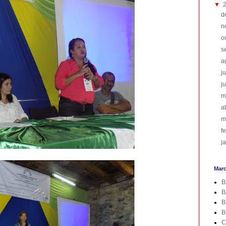
▼
d
n
o
s
a
j
j
m
a
m
f
j
Mar
B
B
B
B
C