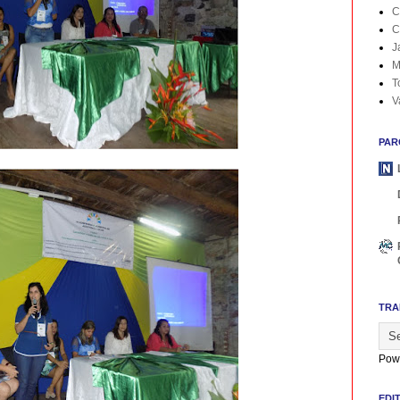
C
C
J
M
T
V
PAR
TRA
Pow
EDI