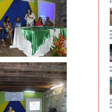
E
i
A
d
F
m
2
P
c