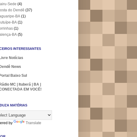
airu-Sede
(4)
osta do Dendê
(37)
aguaripe-BA
(1)
utuípe-BA
(1)
orrinhas
(1)
alença-BA
(5)
CEIROS INTERESSANTES
Livre Notícias
Dendê News
Portal Baixo Sul
Rádio MC | Ituberá | BA |
CONECTADA EM VOCÊ!
DUZA MATÉRIAS
ered by
Translate
TOR