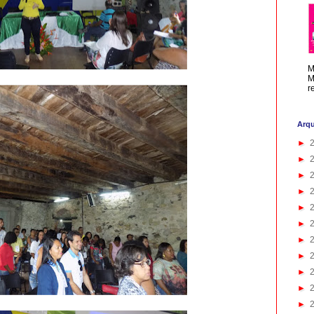
M
M
r
Arqu
►
►
►
►
►
►
►
►
►
►
►