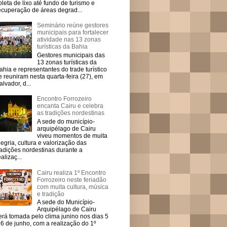
oleta de lixo até fundo de turismo e
ecuperação de áreas degrad...
Seminário reúne gestores
municipais para fortalecer
atividade nas 13 zonas
turísticas da Bahia
Gestores municipais das
13 zonas turísticas da
ahia e representantes do trade turístico
e reuniram nesta quarta-feira (27), em
alvador, d...
Encontro Forrozeiro
encanta Cairu e celebra
as tradições nordestinas
A sede do município-
arquipélago de Cairu
viveu momentos de muita
legria, cultura e valorização das
radições nordestinas durante a
ealizaç...
Cairu realiza 1º Encontro
Forrozeiro neste feriadão
com muita cultura, música
e tradição
A sede do Município-
Arquipélago de Cairu
erá tomada pelo clima junino nos dias 5
 6 de junho, com a realização do 1º