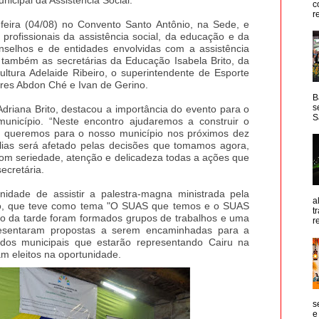
c
r
feira (04/08) no Convento Santo Antônio, na Sede, e
profissionais da assistência social, da educação e da
elhos e de entidades envolvidas com a assistência
m também as secretárias da Educação Isabela Brito, da
ltura Adelaide Ribeiro, o superintendente de Esporte
ores Abdon Ché e Ivan de Gerino.
B
s
, Adriana Brito, destacou a importância do evento para o
S
 município. “Neste encontro ajudaremos a construir o
ue queremos para o nosso município nos próximos dez
lias será afetado pelas decisões que tomamos agora,
 com seriedade, atenção e delicadeza todas a ações que
secretária.
nidade de assistir a palestra-magna ministrada pela
a
io, que teve como tema "O SUAS que temos e o SUAS
t
o da tarde foram formados grupos de trabalhos e uma
r
resentaram propostas a serem encaminhadas para a
ados municipais que estarão representando Cairu na
m eleitos na oportunidade.
s
e