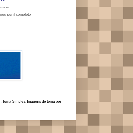
.. ... ...
meu perfil completo
43. Tema Simples. Imagens de tema por