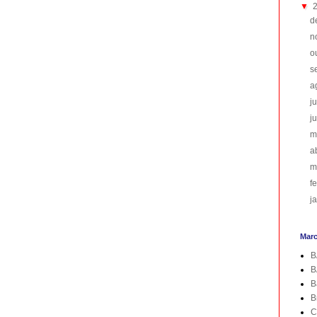
▼
d
n
o
s
a
j
j
m
a
m
f
j
Mar
B
B
B
B
C