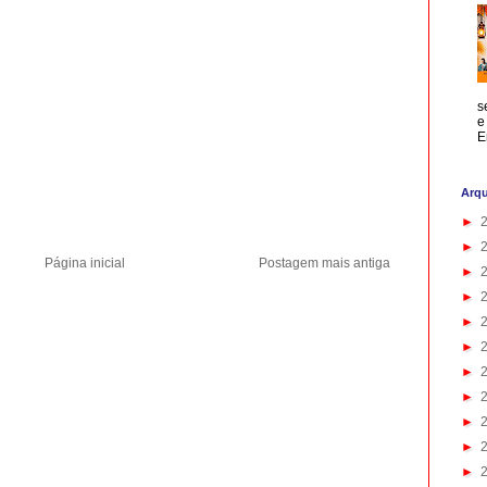
s
e
E
Arqu
►
►
Página inicial
Postagem mais antiga
►
►
►
►
►
►
►
►
►