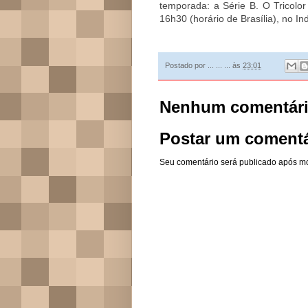
temporada: a Série B. O Tricolo
16h30 (horário de Brasília), no I
Postado por
... ... ...
às
23:01
Nenhum comentári
Postar um comentá
Seu comentário será publicado após m