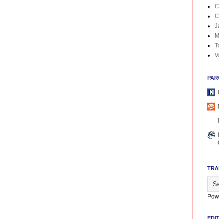
C
C
J
M
T
V
PAR
TRA
Pow
EDI