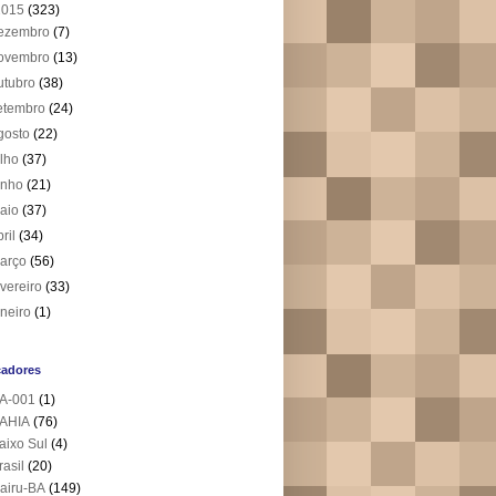
2015
(323)
ezembro
(7)
ovembro
(13)
utubro
(38)
etembro
(24)
gosto
(22)
ulho
(37)
unho
(21)
aio
(37)
bril
(34)
arço
(56)
evereiro
(33)
aneiro
(1)
cadores
A-001
(1)
AHIA
(76)
aixo Sul
(4)
rasil
(20)
airu-BA
(149)