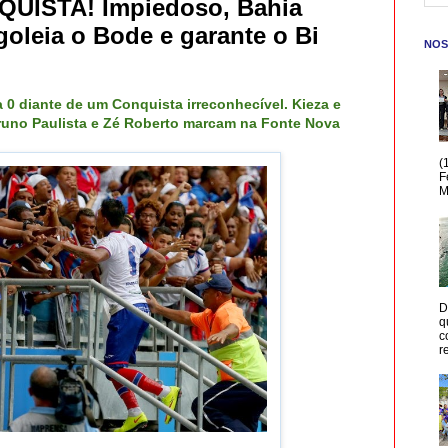
UISTA! Impiedoso, Bahia
goleia o Bode e garante o Bi
NOS
 a 0 diante de um Conquista irreconhecível. Kieza e
runo Paulista e Zé Roberto marcam na Fonte Nova
(
F
M
D
q
c
r