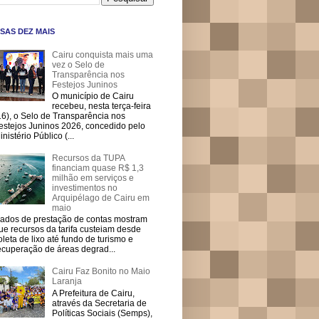
SAS DEZ MAIS
Cairu conquista mais uma
vez o Selo de
Transparência nos
Festejos Juninos
O município de Cairu
recebeu, nesta terça-feira
16), o Selo de Transparência nos
estejos Juninos 2026, concedido pelo
inistério Público (...
Recursos da TUPA
financiam quase R$ 1,3
milhão em serviços e
investimentos no
Arquipélago de Cairu em
maio
ados de prestação de contas mostram
ue recursos da tarifa custeiam desde
oleta de lixo até fundo de turismo e
ecuperação de áreas degrad...
Cairu Faz Bonito no Maio
Laranja
A Prefeitura de Cairu,
através da Secretaria de
Políticas Sociais (Semps),