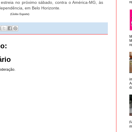
r estreia no próximo sábado, contra o América-MG, às
r
ndependência, em Belo Horizonte.
(Globo Esporte)
M
M
o:
r
rio
oderação.
i
A
d
F
m