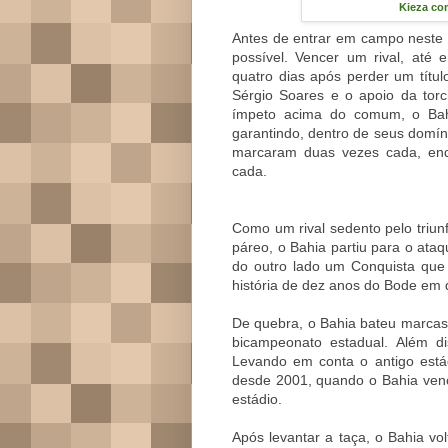
Kieza co
Antes de entrar em campo neste 
possível. Vencer um rival, até e
quatro dias após perder um títul
Sérgio Soares e o apoio da tor
ímpeto acima do comum, o Bahi
garantindo, dentro de seus domíni
marcaram duas vezes cada, en
cada.
Como um rival sedento pelo triu
páreo, o Bahia partiu para o ata
do outro lado um Conquista que
história de dez anos do Bode em 
De quebra, o Bahia bateu marcas 
bicampeonato estadual. Além di
Levando em conta o antigo está
desde 2001, quando o Bahia ven
estádio.
Após levantar a taça, o Bahia vo