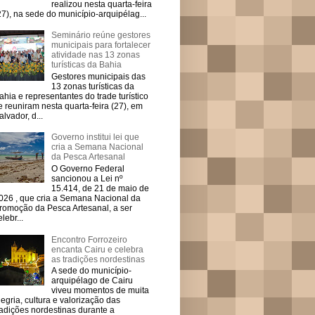
realizou nesta quarta-feira
27), na sede do município-arquipélag...
Seminário reúne gestores
municipais para fortalecer
atividade nas 13 zonas
turísticas da Bahia
Gestores municipais das
13 zonas turísticas da
ahia e representantes do trade turístico
e reuniram nesta quarta-feira (27), em
alvador, d...
Governo institui lei que
cria a Semana Nacional
da Pesca Artesanal
O Governo Federal
sancionou a Lei nº
15.414, de 21 de maio de
026 , que cria a Semana Nacional da
romoção da Pesca Artesanal, a ser
elebr...
Encontro Forrozeiro
encanta Cairu e celebra
as tradições nordestinas
A sede do município-
arquipélago de Cairu
viveu momentos de muita
legria, cultura e valorização das
radições nordestinas durante a