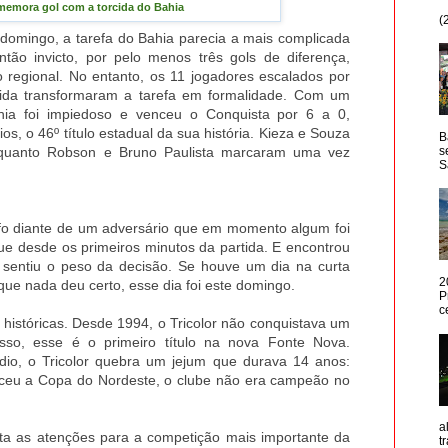
memora gol com a torcida do Bahia
(
domingo, a tarefa do Bahia parecia a mais complicada
ntão invicto, por pelo menos três gols de diferença,
o regional. No entanto, os 11 jogadores escalados por
cida transformaram a tarefa em formalidade. Com um
a foi impiedoso e venceu o Conquista por 6 a 0,
os, o 46º título estadual da sua história. Kieza e Souza
B
quanto Robson e Bruno Paulista marcaram uma vez
s
S
nfo diante de um adversário que em momento algum foi
que desde os primeiros minutos da partida. E encontrou
 sentiu o peso da decisão. Se houve um dia na curta
2
que nada deu certo, esse dia foi este domingo.
P
c
históricas. Desde 1994, o Tricolor não conquistava um
sso, esse é o primeiro título na nova Fonte Nova.
dio, o Tricolor quebra um jejum que durava 14 anos:
ceu a Copa do Nordeste, o clube não era campeão no
a
lta as atenções para a competição mais importante da
t