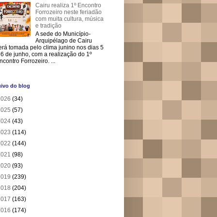
Cairu realiza 1º Encontro
Forrozeiro neste feriadão
com muita cultura, música
e tradição
A sede do Município-
Arquipélago de Cairu
erá tomada pelo clima junino nos dias 5
 6 de junho, com a realização do 1º
ncontro Forrozeiro. ...
ivo do blog
2026
(34)
2025
(57)
2024
(43)
2023
(114)
2022
(144)
2021
(98)
2020
(93)
2019
(239)
2018
(204)
2017
(163)
2016
(174)