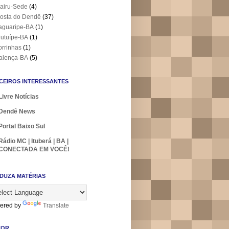
airu-Sede
(4)
osta do Dendê
(37)
aguaripe-BA
(1)
utuípe-BA
(1)
orrinhas
(1)
alença-BA
(5)
CEIROS INTERESSANTES
Livre Notícias
Dendê News
Portal Baixo Sul
Rádio MC | Ituberá | BA |
CONECTADA EM VOCÊ!
DUZA MATÉRIAS
ered by
Translate
TOR