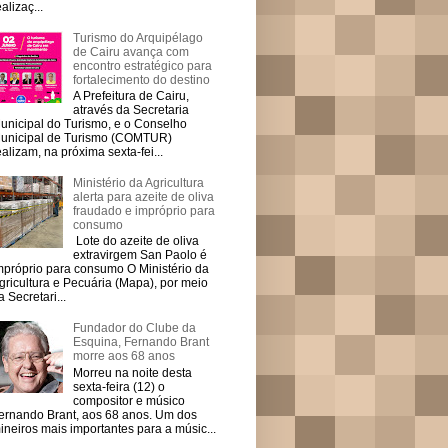
ealizaç...
Turismo do Arquipélago
de Cairu avança com
encontro estratégico para
fortalecimento do destino
A Prefeitura de Cairu,
através da Secretaria
unicipal do Turismo, e o Conselho
unicipal de Turismo (COMTUR)
ealizam, na próxima sexta-fei...
Ministério da Agricultura
alerta para azeite de oliva
fraudado e impróprio para
consumo
Lote do azeite de oliva
extravirgem San Paolo é
mpróprio para consumo O Ministério da
gricultura e Pecuária (Mapa), por meio
a Secretari...
Fundador do Clube da
Esquina, Fernando Brant
morre aos 68 anos
Morreu na noite desta
sexta-feira (12) o
compositor e músico
ernando Brant, aos 68 anos. Um dos
ineiros mais importantes para a músic...