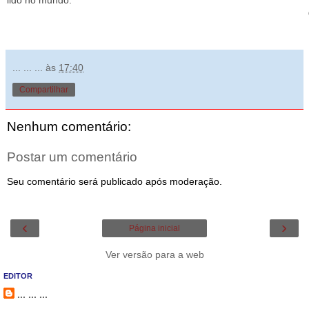
lido no mundo.
... ... ...
às
17:40
Compartilhar
Nenhum comentário:
Postar um comentário
Seu comentário será publicado após moderação.
‹
›
Página inicial
Ver versão para a web
EDITOR
... ... ...