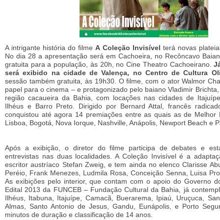
A intrigante história do filme
A Coleção Invisível
terá novas plateia
No dia 28 a apresentação será em Cachoeira, no Recôncavo Baia
gratuita para a população, às 20h, no Cine Theatro Cachoeirano.
J
será exibido na cidade de Valença, no Centro de Cultura Ol
sessão também gratuita, às 19h30. O filme, com o ator Walmor Cha
papel para o cinema – e protagonizado pelo baiano Vladimir Brichta
região cacaueira da Bahia, com locações nas cidades de Itajuípe
Ilhéus e Barro Preto. Dirigido por Bernard Attal, francês radica
conquistou até agora 14 premiações entre as quais as de Melho
Lisboa, Bogotá, Nova Iorque, Nashville, Anápolis, Newport Beach e P
Após a exibição, o diretor do filme participa de debates e est
entrevistas nas duas localidades. A Coleção Invisível é a adapt
escritor austríaco Stefan Zweig, e tem ainda no elenco Clarisse A
Peréio, Frank Menezes, Ludmila Rosa, Conceição Senna, Luisa Pro
As exibições pelo interior, que contam com o apoio do Governo d
Edital 2013 da FUNCEB – Fundação Cultural da Bahia, já contemp
Ilhéus, Itabuna, Itajuípe, Camacã, Buerarema, Ipiaú, Uruçuca, Sa
Almas, Santo Antonio de Jesus, Gandu, Eunápolis, e Porto Segu
minutos de duração e classificação de 14 anos.