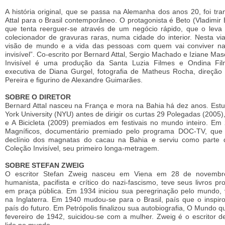
A história original, que se passa na Alemanha dos anos 20, foi tr
Attal para o Brasil contemporâneo. O protagonista é Beto (Vladimir 
que tenta reerguer-se através de um negócio rápido, que o lev
colecionador de gravuras raras, numa cidade do interior. Nesta v
visão de mundo e a vida das pessoas com quem vai conviver na
invisível”. Co-escrito por Bernard Attal, Sergio Machado e Iziane Ma
Invisível é uma produção da Santa Luzia Filmes e Ondina Fi
executiva de Diana Gurgel, fotografia de Matheus Rocha, direção 
Pereira e figurino de Alexandre Guimarães.
SOBRE O DIRETOR
Bernard Attal nasceu na França e mora na Bahia há dez anos. Es
York University (NYU) antes de dirigir os curtas 29 Polegadas (2005)
e A Bicicleta (2009) premiados em festivais no mundo inteiro. Em 
Magníficos, documentário premiado pelo programa DOC-TV, que c
declínio dos magnatas do cacau na Bahia e serviu como parte 
Coleção Invisível, seu primeiro longa-metragem.
SOBRE STEFAN ZWEIG
O escritor Stefan Zweig nasceu em Viena em 28 de novembr
humanista, pacifista e crítico do nazi-fascismo, teve seus livros p
em praça pública. Em 1934 iniciou sua peregrinação pelo mundo, v
na Inglaterra. Em 1940 mudou-se para o Brasil, país que o inspiro
país do futuro. Em Petrópolis finalizou sua autobiografia, O Mundo q
fevereiro de 1942, suicidou-se com a mulher. Zweig é o escritor 