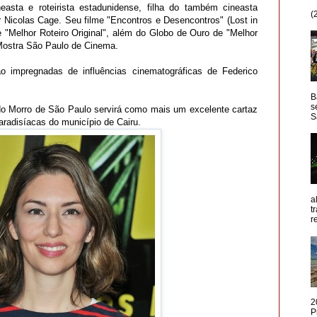
asta e roteirista estadunidense, filha do também cineasta
(
r Nicolas Cage. Seu filme "Encontros e Desencontros" (Lost in
 "Melhor Roteiro Original", além do Globo de Ouro de "Melhor
 Mostra São Paulo de Cinema.
 impregnadas de influências cinematográficas de Federico
B
s
do Morro de São Paulo servirá como mais um excelente cartaz
S
aradisíacas do município de Cairu.
a
t
r
2
P