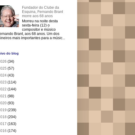
Fundador do Clube da
Esquina, Fernando Brant
morre aos 68 anos
Morreu na noite desta
sexta-feira (12) o
compositor e músico
ernando Brant, aos 68 anos. Um dos
ineiros mais importantes para a músic...
ivo do blog
2026
(34)
2025
(57)
2024
(43)
2023
(114)
2022
(144)
2021
(98)
2020
(93)
2019
(239)
2018
(204)
2017
(163)
2016
(174)