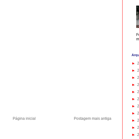
F
m
Arqu
►
►
►
►
►
►
►
►
Página inicial
Postagem mais antiga
►
►
►