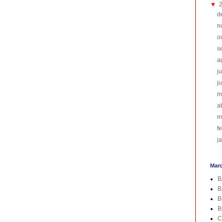
▼
d
n
o
s
a
j
j
m
a
m
f
j
Mar
B
B
B
B
C