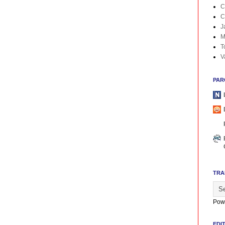
C
C
J
M
T
V
PAR
TRA
Pow
EDI