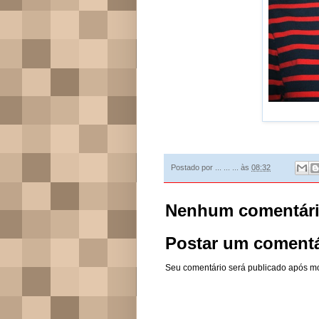
Postado por
... ... ...
às
08:32
Nenhum comentári
Postar um comentá
Seu comentário será publicado após m