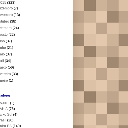
2015
(323)
ezembro
(7)
ovembro
(13)
utubro
(38)
etembro
(24)
gosto
(22)
ulho
(37)
unho
(21)
aio
(37)
bril
(34)
arço
(56)
evereiro
(33)
aneiro
(1)
cadores
A-001
(1)
AHIA
(76)
aixo Sul
(4)
rasil
(20)
airu-BA
(149)