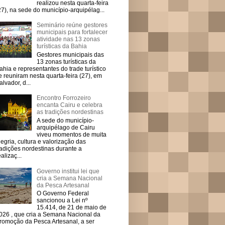
realizou nesta quarta-feira
27), na sede do município-arquipélag...
Seminário reúne gestores
municipais para fortalecer
atividade nas 13 zonas
turísticas da Bahia
Gestores municipais das
13 zonas turísticas da
ahia e representantes do trade turístico
e reuniram nesta quarta-feira (27), em
alvador, d...
Encontro Forrozeiro
encanta Cairu e celebra
as tradições nordestinas
A sede do município-
arquipélago de Cairu
viveu momentos de muita
legria, cultura e valorização das
radições nordestinas durante a
ealizaç...
Governo institui lei que
cria a Semana Nacional
da Pesca Artesanal
O Governo Federal
sancionou a Lei nº
15.414, de 21 de maio de
026 , que cria a Semana Nacional da
romoção da Pesca Artesanal, a ser