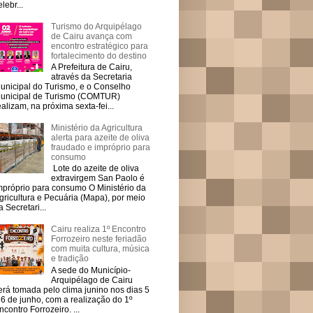
elebr...
Turismo do Arquipélago
de Cairu avança com
encontro estratégico para
fortalecimento do destino
A Prefeitura de Cairu,
através da Secretaria
unicipal do Turismo, e o Conselho
unicipal de Turismo (COMTUR)
ealizam, na próxima sexta-fei...
Ministério da Agricultura
alerta para azeite de oliva
fraudado e impróprio para
consumo
Lote do azeite de oliva
extravirgem San Paolo é
mpróprio para consumo O Ministério da
gricultura e Pecuária (Mapa), por meio
a Secretari...
Cairu realiza 1º Encontro
Forrozeiro neste feriadão
com muita cultura, música
e tradição
A sede do Município-
Arquipélago de Cairu
erá tomada pelo clima junino nos dias 5
 6 de junho, com a realização do 1º
ncontro Forrozeiro. ...