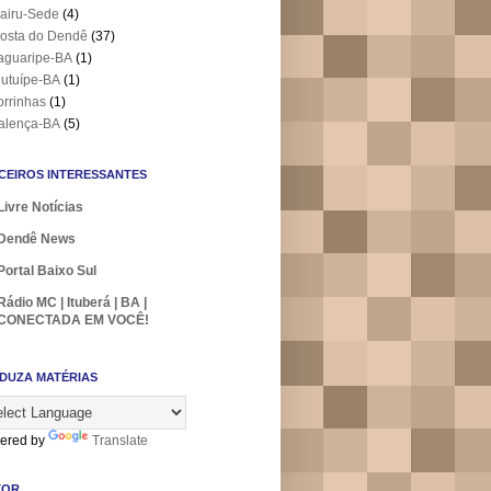
airu-Sede
(4)
osta do Dendê
(37)
aguaripe-BA
(1)
utuípe-BA
(1)
orrinhas
(1)
alença-BA
(5)
CEIROS INTERESSANTES
Livre Notícias
Dendê News
Portal Baixo Sul
Rádio MC | Ituberá | BA |
CONECTADA EM VOCÊ!
DUZA MATÉRIAS
ered by
Translate
TOR