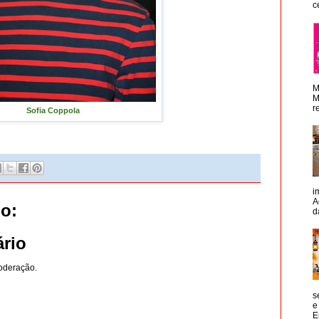
c
M
M
r
Sofia Coppola
i
A
o:
d
rio
oderação.
s
e
E