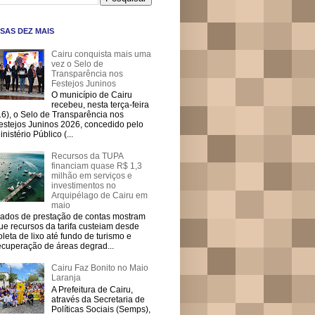
SAS DEZ MAIS
Cairu conquista mais uma
vez o Selo de
Transparência nos
Festejos Juninos
O município de Cairu
recebeu, nesta terça-feira
16), o Selo de Transparência nos
estejos Juninos 2026, concedido pelo
inistério Público (...
Recursos da TUPA
financiam quase R$ 1,3
milhão em serviços e
investimentos no
Arquipélago de Cairu em
maio
ados de prestação de contas mostram
ue recursos da tarifa custeiam desde
oleta de lixo até fundo de turismo e
ecuperação de áreas degrad...
Cairu Faz Bonito no Maio
Laranja
A Prefeitura de Cairu,
através da Secretaria de
Políticas Sociais (Semps),